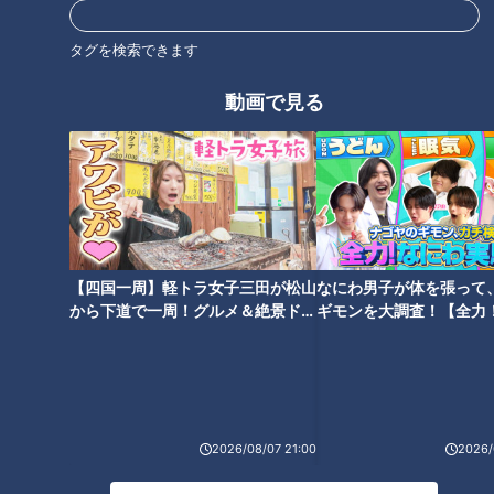
（女性）
タグを検索できます
「一回来たらハマっちゃって、東京から来ています。（温泉に
入ると肌が）ツルツルになるんですよ。ここに来てから、ファ
動画で見る
ンデーションをぬらなくなった」
「アクアイグニス」といえば、施設内にある片岡温泉が有名で
す。源泉100%掛け流しの天然温泉を求めて、遠方から訪れる
人も少なくありません。ファンデーションいらずになったとい
うこの女性も、今日は日帰りではなく宿泊で訪れていました。
【四国一周】軽トラ女子三田が松山
なにわ男子が体を張って
から下道で一周！グルメ＆絶景ドラ
ギモンを大調査！【全力
（女性）
イブ⑳
験部～ナゴヤのギモン、
「きょうも友達を連れて、離れの宿泊棟に泊まっている」
～】
オープン当初にはなかった「別邸・素粋居（そすいきょ）」も
新たに加わり、12棟のヴィラでは棟ごとに異なる露天風呂を楽
2026/08/07 21:00
2026/
しむことができます。