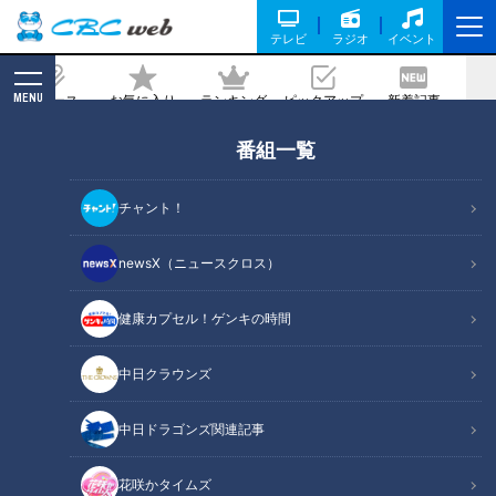
テレビ
ラジオ
イベント
MENU
ニュース
お気に入り
ランキング
ピックアップ
新着記事
CBC MAGAZINE
番組一覧
1日中楽しめる楽園!? 世界的パティシエ
監修の22品種のいちご食べ放題＆絶品い
チャント！
ちごスイーツが味わえる「アクアイグニ
ス」の魅力とは
newsX（ニュースクロス）
2025/02/14 06:03
2025年1月29日放送
健康カプセル！ゲンキの時間
中日クラウンズ
中日ドラゴンズ関連記事
花咲かタイムズ