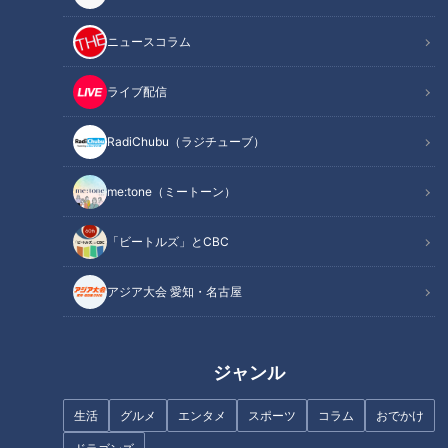
ナ）が、現地を取材しました。
ニュースコラム
INDEX
ライブ配信
ファンデーションいらずのツルツル肌に！源泉100％かけ流
し温泉
RadiChubu（ラジチューブ）
世界的パティシエ・辻口シェフ監修 22種のいちご食べ放
題
me:tone（ミートーン）
パティスリーでも旬のいちごを使った絶品スイーツを堪能
平日も大混雑のベーカリー 人気ナンバーワンはクロワッサ
「ビートルズ」とCBC
ン！
オススメ関連コンテンツ
アジア大会 愛知・名古屋
ジャンル
ファンデーションいらずのツルツル肌に！源泉
100％かけ流し温泉
生活
グルメ
エンタメ
スポーツ
コラム
おでかけ