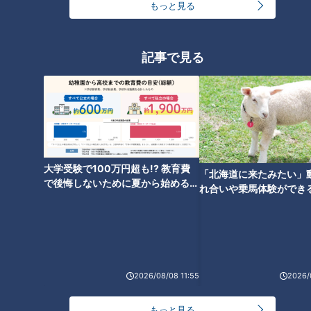
もっと見る
世界的パティシエ・辻口シェフ監修 22種のい
ちご食べ放題
記事で見る
大学受験で100万円超も!? 教育費
「北海道に来たみたい」
で後悔しないために夏から始めるお
れ合いや乗馬体験ができ
金の準備術とは
ススメ！不動産屋さんが
とは
CBCテレビ『チャント！』
2026/08/08 11:55
2026/
今回のメインは、13年前のオープン時にはまだなかったいち
ご狩り。若狭アナにとって、いちご狩りは約20年前のロケ以
もっと見る