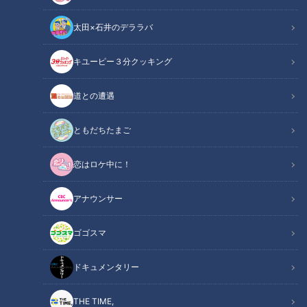
太田×石井のデララバ
キユーピー３分クッキング
CBCテレビ『チャント！』
道との遭遇
チャント！
「チャント！」特集
ともだちたまご
恋はロケ中に！
すでに4月までの土日は予約がほぼ埋まっているほど大人気の
いちご狩りに、お昼時には行列ができるパン屋。三重県菰野町
アナウンサー
にある「アクアイグニス」は、2012年10月にオープンから13
年目を迎えた今も変わらず、多くの人でにぎわう人気施設で
ゴゴスマ
す。
ドキュメンタリー
そんな「アクアイグニス」がにぎわっている理由を探るべく、
おしゃべりメガネこと若狭敬一アナウンサー（以下、若狭ア
THE TIME,