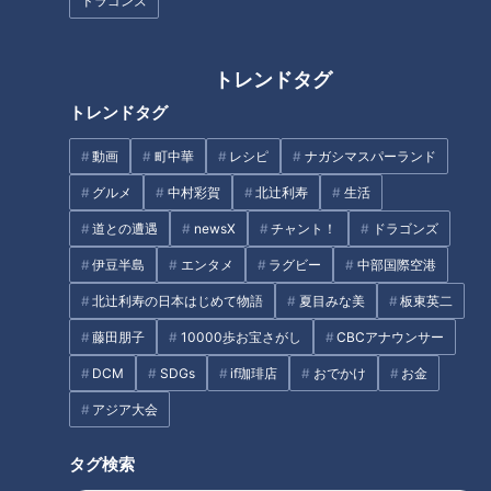
ドラゴンズ
トレンドタグ
トレンドタグ
動画
町中華
レシピ
ナガシマスパーランド
グルメ
中村彩賀
北辻利寿
生活
道との遭遇
newsX
チャント！
ドラゴンズ
伊豆半島
エンタメ
ラグビー
中部国際空港
CBCテレビ『チャント！』
北辻利寿の日本はじめて物語
夏目みな美
板東英二
実は、若狭アナは「アクアイグニス」がオープンした直後にも
藤田朋子
10000歩お宝さがし
CBCアナウンサー
一度ロケで訪れたことがあるそう。今回は平日の午前11時に足
DCM
SDGs
if珈琲店
おでかけ
お金
を運んでみると、老若男女でにぎわっている様子に驚きまし
た。
アジア大会
訪れていた女性に、話を伺ってみると…。
タグ検索