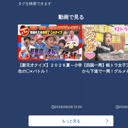
タグを検索できます
身近な生活情報から芸能、どこよりも詳しい天気情報などなど、東
海3県にとことん寄り添う新しい報道・情報番組。毎週月～金曜 午
動画で見る
後3:49～5:50放送（金曜は午後4:50～5:50放送）。
ホームページ
番組サイト
最新話の見逃し配信はこちら
【新天才クイズ】２０２６夏～小学
【四国一周】軽トラ女子
生の〇×バトル！
から下道で一周！グルメ
イブ⑳
オススメ関連コンテンツ
2026/08/09 12:00
2026/
もっと見る