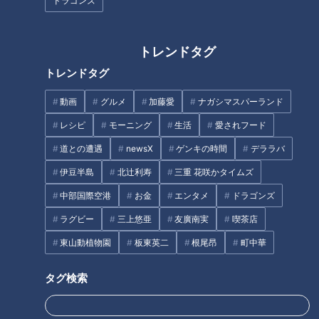
ドラゴンズ
トレンドタグ
トレンドタグ
ほぼ岐阜・関市だけ愛されフー
ほぼ愛知・江南市だけ愛されフ
ド『くるみ鍋』をいただきま
ード『ステーキモーニング』を
動画
グルメ
加藤愛
ナガシマスパーランド
す！【チャント！】
いただきます！【愛されフー
レシピ
モーニング
生活
愛されフード
ド】
タグ
道との遭遇
newsX
ゲンキの時間
デララバ
伊豆半島
北辻利寿
三重 花咲かタイムズ
動画
グルメ
チャント！
愛されFOOD
愛知
中部国際空港
お金
エンタメ
ドラゴンズ
松本道弥
ラグビー
三上悠亜
友廣南実
喫茶店
東山動植物園
板東英二
根尾昂
町中華
番組紹介
タグ検索
チャント！
いただきます！ほぼ地元だけ愛されFOOD