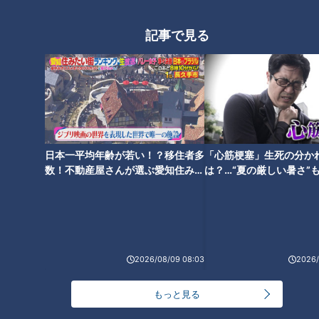
ほぼいなべ市・大安町だけ愛さ
ほぼ豊田・足助町だけ愛されフ
れフード『いなべのキャベツ』
ード『つぼんこ』をいただきま
記事で見る
をいただきます！【チャン
す！【チャント！】
ト！】
ほぼ岐阜・関市だけ愛されフー
ほぼ名古屋・名駅西エリアだけ
日本一平均年齢が若い！？移住者多
「心筋梗塞」生死の分か
ド『くるみ鍋』をいただきま
愛されフード『焼き太きしめ
数！不動産屋さんが選ぶ愛知住みた
は？…“夏の厳しい暑さ”
い街ランキング1位は？
に！発症前のキケンなサ
す！【チャント！】
ん』をいただきます！【チャン
法
ト！】
2026/08/09 08:03
2026/
ほぼ愛知・豊田市だけ愛されフ
もっと見る
ード『松丈のコロッケ』をいた