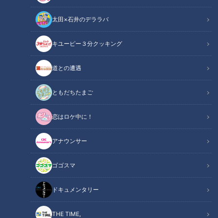
太田×石井のデララバ
キユーピー３分クッキング
チャント！
いただきます！ほぼ地元だけ愛されFOOD
道との遭遇
その町を出るとあまり知られていないけど…地元の人はみんな
ともだちたまご
知っている！！町で生まれ、町に根づく愛されFOODを調査す
恋はロケ中に！
る新企画、調査するのは…？アナウンサー歴2年目。神戸生ま
れ、東京育ちという東海地方初心者の松本アナウンサー！
アナウンサー
今回調査するのは『もろこしうどん』岡崎市民ならほぼ知って
ゴゴスマ
いるということですが、どんな愛されFOODなのでしょうか？
ドキュメンタリー
この記事の画像を見る
THE TIME,