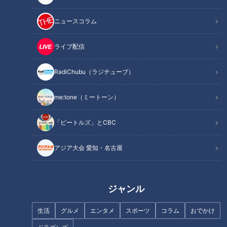
この記事を見たあなたへのおすすめ
ニュースコラム
ライブ配信
RadiChubu（ラジチューブ）
ほぼ岐阜市の愛されフード『パ
ほぼ岐阜・高山市だけ愛されフ
me:tone（ミートーン）
イパイパイ』をいただきます！
ード『あげづけ』をいただきま
【チャント！】
す！【チャント！】
「ビートルズ」とCBC
アジア大会 愛知・名古屋
ジャンル
ほぼ愛知・津島市だけ愛されフ
ほぼ岐阜市だけ愛されフード
ード『もろこ寿司』をいただき
『福丸のたい焼き』をいただき
ます！【チャント！】
ます！【愛されフード】
生活
グルメ
エンタメ
スポーツ
コラム
おでかけ