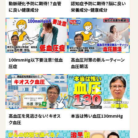
動脈硬化予防に期待！？血管
認知症予防に期待？脳に良い
に良い健康成分
栄養成分・健康成分
100mmHg以下要注意！低血
高血圧対策の新ルーティーン
圧症
血圧朝活
高血圧を見逃さない！キオス
本当は怖い血圧130mmHg
ク血圧