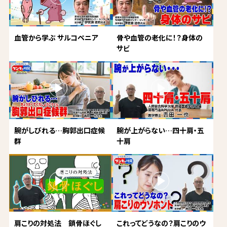
血管から学ぶ サルコペニア
骨や血管の老化に！？身体の
サビ
腕がしびれる…胸郭出口症候
腕が上がらない…四十肩・五
群
十肩
肩こりの対処法 鎖骨ほぐし
これってどうなの？肩こりのウ