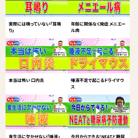
実際には鳴っていない「耳鳴
年齢に関係なく発症 メニエー
り」
ル病
本当は怖い 口内炎
唾液不足で起こるドライマウ
ス
食生活に欠かせない「唾液」
今日からできる！NEATと糖尿