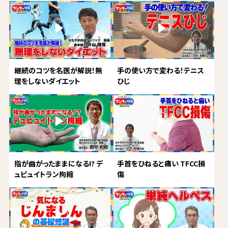
継続のコツを名医が解説！無
手の使い方で変わる！テニス
理をしないダイエット
ひじ
指が曲がったままになる!? デ
手首をひねると痛い TFCC損
ュピュイトラン拘縮
傷