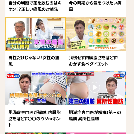
自分の判断で薬を飲むのはキ
今の時期から気をつけたい痛
ケン！？正しい痛風の対処法
風
男性だけじゃない！女性の痛
我慢せず内臓脂肪を落とす！
風
おかず食べダイエット
肥満症専門医が解説！内臓脂
肥満症専門医が解説！第三の
肪を落とす〇〇のウソorホン
脂肪 異所性脂肪
ト