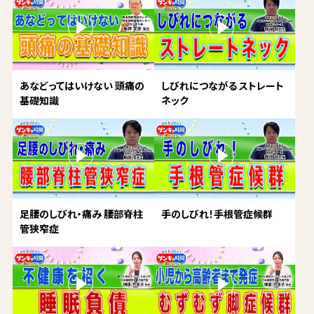
あなどってはいけない 頭痛の
しびれにつながる ストレート
基礎知識
ネック
足腰のしびれ・痛み 腰部脊柱
手のしびれ！手根管症候群
管狭窄症