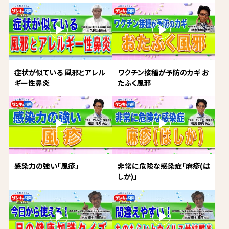
症状が似ている 風邪とアレル
ワクチン接種が予防のカギ お
ギー性鼻炎
たふく風邪
感染力の強い「風疹」
非常に危険な感染症「麻疹(は
しか)」