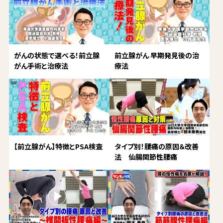
がんの状態で選べる！前立腺
前立腺がん 早期発見後の治
がん手術と治療法
療法
【前立腺がん】特徴とPSA検査
タイプ別！腰痛の原因＆改善
法 仙腸関節性腰痛