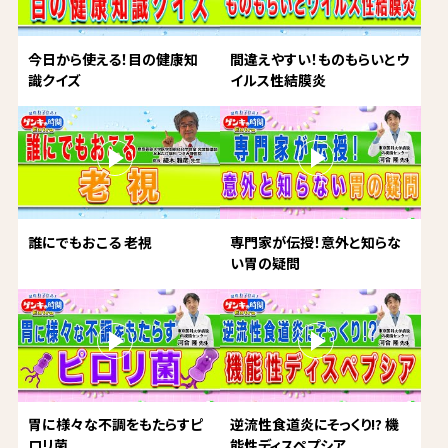
今日から使える！目の健康知
間違えやすい！ものもらいとウ
識クイズ
イルス性結膜炎
誰にでもおこる 老視
専門家が伝授！意外と知らな
い胃の疑問
胃に様々な不調をもたらすピ
逆流性食道炎にそっくり!? 機
ロリ菌
能性ディスペプシア