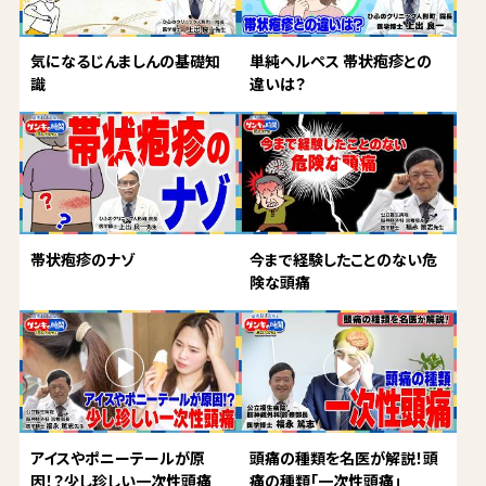
気になるじんましんの基礎知
単純ヘルペス 帯状疱疹との
識
違いは？
帯状疱疹のナゾ
今まで経験したことのない危
険な頭痛
アイスやポニーテールが原
頭痛の種類を名医が解説！頭
因！？少し珍しい一次性頭痛
痛の種類「一次性頭痛」