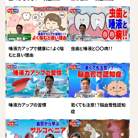
唾液力アップで健康に！よく噛
虫歯と唾液と〇〇病！！
むと良い理由
唾液力アップの習慣
若くても注意！？脳血管性認知
症