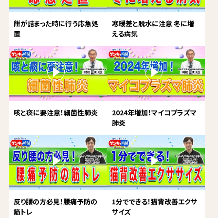
餅が詰まった時に行う応急処
寒暖差と脱水に注意 冬に増
置
える病気
咳と痰に要注意！細菌性肺炎
2024年増加！マイコプラズマ
肺炎
反り腰の方必見！腰痛予防の
1分でできる！猫背改善エクサ
筋トレ
サイズ