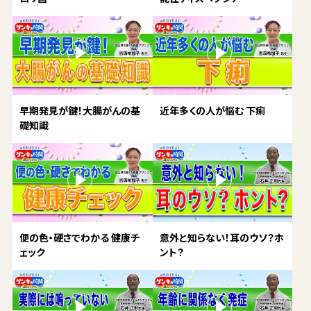
早期発見が鍵！大腸がんの基
近年多くの人が悩む 下痢
礎知識
便の色・硬さでわかる 健康チ
意外と知らない！耳のウソ？ホ
ェック
ント？