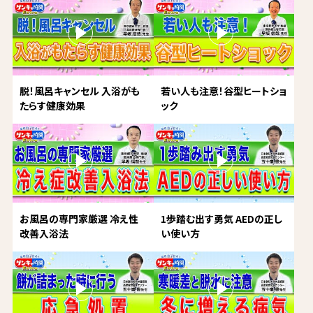
脱！風呂キャンセル 入浴がも
若い人も注意！谷型ヒートショ
たらす健康効果
ック
お風呂の専門家厳選 冷え性
1歩踏む出す勇気 AEDの正し
改善入浴法
い使い方