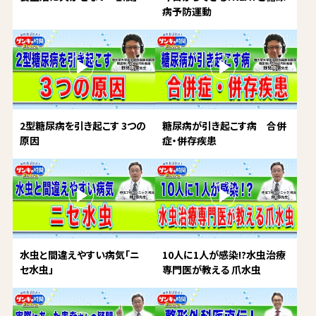
病予防運動
2型糖尿病を引き起こす 3つの
糖尿病が引き起こす病 合併
原因
症・併存疾患
水虫と間違えやすい病気「ニ
10人に1人が感染!?水虫治療
セ水虫」
専門医が教える 爪水虫