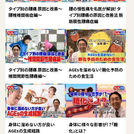
タイプ別の腰痛 原因と改善～
腰の慢性痛を名医が解説！タ
腰椎椎間板症編～
イプ別腰痛の原因と改善法 筋
筋膜性腰痛症編
タイプ別の腰痛 原因と改善～
AGEsを溜めない！糖化予防の
椎間関節性腰痛編～
ための食生活
身体に溜めない方が良い
身体に様々な影響が！？「糖
AGEsの生成経路
化」とは？