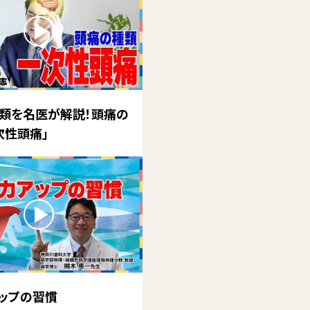
類を名医が解説！頭痛の
次性頭痛」
ップの習慣