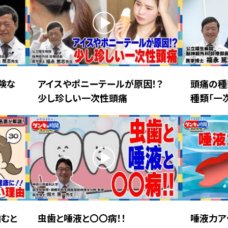
険な
アイスやポニーテールが原因！？
頭痛の種
少し珍しい一次性頭痛
種類「一
噛むと
虫歯と唾液と〇〇病！！
唾液力ア