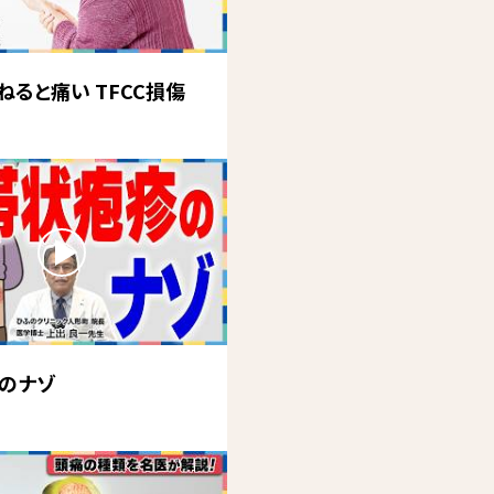
ねると痛い TFCC損傷
のナゾ