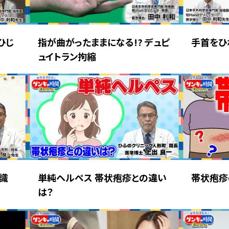
ひじ
指が曲がったままになる!? デュピ
手首をひ
ュイトラン拘縮
識
単純ヘルペス 帯状疱疹との違い
帯状疱疹
は？