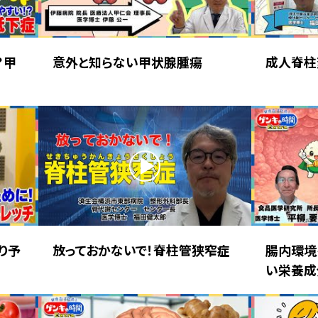
？甲
意外と知らない甲状腺腫瘍
成人脊柱
り予
放っておかないで！脊柱管狭窄症
腸内環境
い栄養成