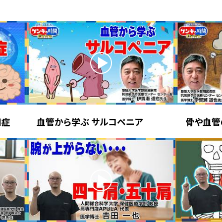
知症
血管から学ぶ サルコペニア
骨や血管