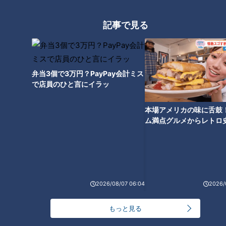
東紀州地域の世界遺産を歩
イルミネーションだけじゃ
く 熊野灘の荒波が削った鬼
ない 家族で楽しむ なばなの
記事で見る
ヶ城
里の花々
チャント！
チャント！
よしお兄さんのもっとパパに
よしお兄さんのもっとパパに
みえてきましたね
みえてきましたね
2022/01/12 17:00
2022/01/05 17:00
三重
小林よしひさ
三重
小林よしひさ
弁当3個で3万円？PayPay会計ミス
で店員のひと言にイラッ
本場アメリカの味に舌鼓
ム満点グルメからレトロ
で！愛知・東海市の感動
選
旬到来！かきがウマい三重
いつまでも若々しく働い
県 よしお兄さん浦村かきを
て！健康経営大賞受賞企業
頂き！
の㊙テク
チャント！
チャント！
2026/08/07 06:04
2026/
よしお兄さんのもっとパパに
よしお兄さんのもっとパパに
みえてきましたね
みえてきましたね
2021/12/22 19:00
2021/12/15 19:00
もっと見る
三重
小林よしひさ
三重
小林よしひさ