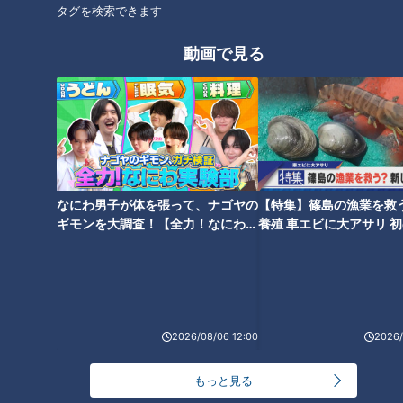
タグを検索できます
動画で見る
三重県は全国3位お茶の産地
東紀州地域の世界遺産を歩
伊勢茶の魅力に迫ります！
く 歴史を刻む熊野古道の石
畳
チャント！
チャント！
なにわ男子が体を張って、ナゴヤの
【特集】篠島の漁業を救
よしお兄さんのもっとパパに
よしお兄さんのもっとパパに
みえてきましたね
みえてきましたね
ギモンを大調査！【全力！なにわ実
養殖 車エビに大アサリ 
2022/01/26 19:00
2022/01/19 17:00
験部～ナゴヤのギモン、ガチ検証
【newsX】
～】
三重
小林よしひさ
三重
小林よしひさ
2026/08/06 12:00
2026/
もっと見る