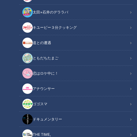
太田×石井のデララバ
よしお兄さんのもっとパパにみえてきま
したね
の記事一覧
キユーピー３分クッキング
カテゴリーを絞り込む
道との遭遇
ともだちたまご
恋はロケ中に！
アナウンサー
英虞湾の絶景と伊勢志摩の
きれいな地球を次世代へ残
ゴゴスマ
幸 志摩市の人気宿泊施設
す 環境学習情報センターで
へ！
学ぶ
チャント！
チャント！
ドキュメンタリー
よしお兄さんのもっとパパに
よしお兄さんのもっとパパに
みえてきましたね
みえてきましたね
2022/03/23 17:00
2022/03/16 19:00
THE TIME,