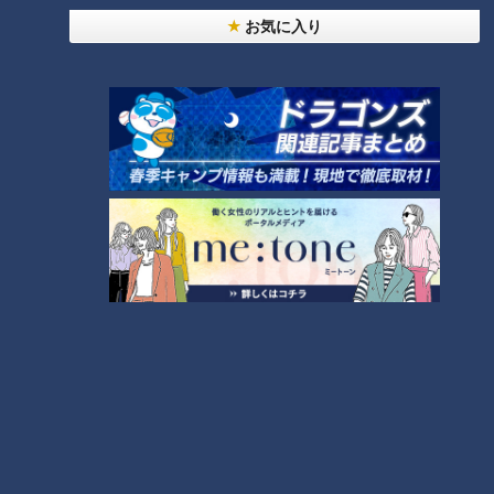
お気に入り
絶景を見ながら飲食デリバ
動画で三重の魅力を知ろう
リー 持続可能な観光地 実証
海女の郷 志摩で「海」体
事業
験！
チャント！
チャント！
よしお兄さんのもっとパパに
よしお兄さんのもっとパパに
みえてきましたね
みえてきましたね
2021/12/08 19:00
2021/12/01 17:00
三重
小林よしひさ
三重
小林よしひさ
機能性・デザイン性に優れ
三重の絶景スポット“象の