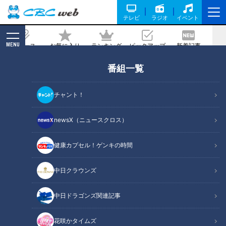
テレビ
ラジオ
イベント
MENU
ニュース
お気に入り
ランキング
ピックアップ
新着記事
CBC MAGAZINE
番組一覧
チャント！
newsX（ニュースクロス）
チャント！
身近な生活情報から芸能、どこよりも詳しい天気情報などなど、東
健康カプセル！ゲンキの時間
海3県にとことん寄り添う新しい報道・情報番組。毎週月～金曜 午
後3:49～5:50放送（金曜は午後4:50～5:50放送）。
中日クラウンズ
番組サイト
X（旧Twitter）
中日ドラゴンズ関連記事
Instagram
花咲かタイムズ