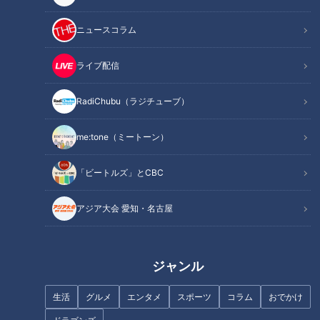
三重
小林よしひさ
三重
小林よしひさ
ニュースコラム
ライブ配信
RadiChubu（ラジチューブ）
人気洋食店シェフが教える
三重まるごと自然体験
me:tone（ミートーン）
おいしい味噌カツの作り方
VISONで木と森を体験・体
感！
チャント！
チャント！
「ビートルズ」とCBC
よしお兄さんのもっとパパに
よしお兄さんのもっとパパに
みえてきましたね
みえてきましたね
2022/03/09 19:00
2022/03/02 19:00
アジア大会 愛知・名古屋
三重
小林よしひさ
三重
小林よしひさ
ジャンル
生活
グルメ
エンタメ
スポーツ
コラム
おでかけ