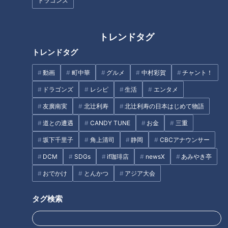
ドラゴンズ
三重県農業大学校でイチゴ
超美味！三重のお茶をふん
作りを学ぶママ学生
だんに使った特製プリン！
チャント！
チャント！
トレンドタグ
よしお兄さんのもっとパパに
よしお兄さんのもっとパパに
トレンドタグ
みえてきましたね
みえてきましたね
2022/02/23 19:00
2022/02/16 19:00
動画
町中華
グルメ
中村彩賀
チャント！
三重
小林よしひさ
三重
小林よしひさ
ドラゴンズ
レシピ
生活
エンタメ
友廣南実
北辻利寿
北辻利寿の日本はじめて物語
道との遭遇
CANDY TUNE
お金
三重
坂下千里子
角上清司
静岡
CBCアナウンサー
DCM
SDGs
if珈琲店
newsX
あみやき亭
伊勢の老舗餅屋が新たな挑
乗れる！削れる！尾鷲ヒノ
戦！世界をうならせるビー
キ 三重県立熊野古道センタ
おでかけ
とんかつ
アジア大会
ルを作る
ー
チャント！
チャント！
よしお兄さんのもっとパパに
よしお兄さんのもっとパパに
タグ検索
みえてきましたね
みえてきましたね
2022/02/09 17:00
2022/02/02 19:00
三重
小林よしひさ
三重
小林よしひさ