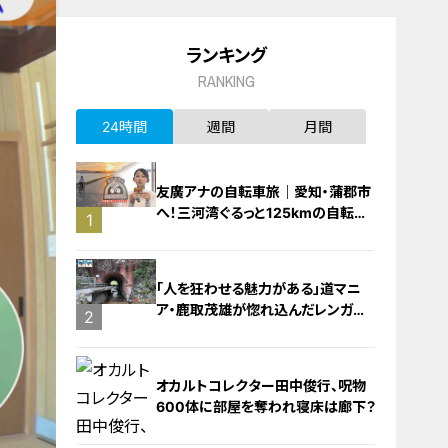
ランキング
RANKING
24時間
週間
月間
友廣アナの自転車旅｜愛知・蒲郡市
へ！三河湾ぐるっと125kmの自転車
1
旅！【チャント！特集】
「人を狂わせる魅力がある」道マニ
ア・鹿取茂雄が惚れ込んだレンガの
2
橋梁とは？未公開の道3選
オカルトコレクター田中俊行、呪物
600体に部屋を奪われ寝床は廊下？