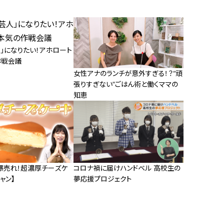
」になりたい！アホロート
作戦会議
女性アナのランチが意外すぎる！？“頑
張りすぎない”ごはん術と働くママの
知恵
の爆売れ！超濃厚チーズケ
コロナ禍に届けハンドベル 高校生の
ャン】
夢応援プロジェクト