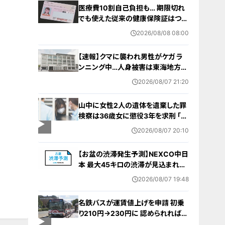
医療費10割自己負担も… 期限切れ
でも使えた従来の健康保険証はつい
に終了 8月以降起こりうるマイナ保
2026/08/08 08:00
険証の“落とし穴” 注意すべき2つの
有効期限
【速報】クマに襲われ男性がケガ ラ
ンニング中…人身被害は東海地方で
今シーズン初めて 岐阜県高山市
2026/08/07 21:20
山中に女性2人の遺体を遺棄した罪
検察は36歳女に懲役3年を求刑 ｢遺
棄時に近くに居続けたこと自体が重
2026/08/07 20:10
要な寄与｣ 女は｢黙秘します｣弁護側
は無罪主張
【お盆の渋滞発生予測】NEXCO中日
本 最大45キロの渋滞が見込まれる
区間も… 中央道・東名・新東名・東名
2026/08/07 19:48
阪道・伊勢湾岸道・北陸道など 一覧
（8月7日～16日）
名鉄バスが運賃値上げを申請 初乗
り210円→230円に 認められれば
12月から全路線で平均1割程度の値