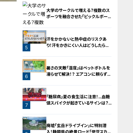
大学のサークルで増える？複数のス
ポーツを融合させた「ピックルボー
ル」
3
汗をかかないと熱中症のリスクあ
り！汗をかきにくい人はどうしたらい
5
いの？
4
暑さの天敵「湿度」はペットボトルを
凍らせて解決！？ エアコンに頼らず涼
6
をとる裏ワザ
「糖尿病」夏の食生活に注意！…血糖
値スパイクが起きているサインは？
7
糖尿病の予防・改善法
廃墟「玄岳ドライブイン」に特別潜
入！静岡県の絶景ロード「伊豆スカイ