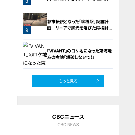
8
ライン」の歴史と魅力に迫る
都市伝説となった「柳橋駅」設置計
画 リニアで脚光を浴びた再検討の
9
機運
『VIVANT』のロケ地になった東海地
方の病院「爆破しないで！」
もっと見る
10
CBCニュース
CBC NEWS