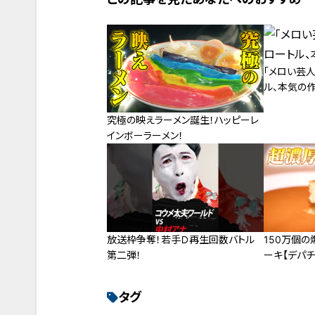
「メロい芸人
ル、本気の
究極の映えラーメン誕生！ハッピーレ
インボーラーメン！
放送枠争奪！若手Ｄ再生回数バトル
150万個
第二弾！
ーキ【デパチ
タグ