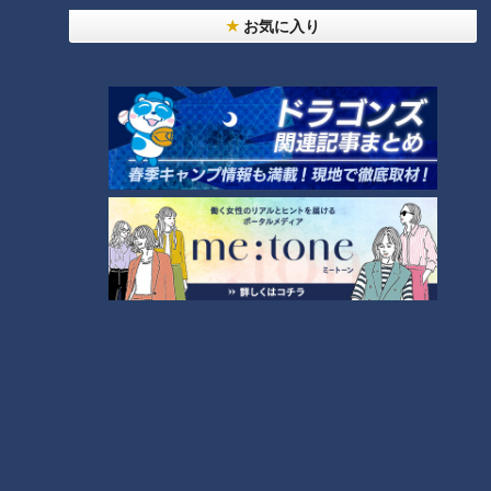
お気に入り
【切り抜きみてちょ】本番
【切り抜きみてちょ】春祭
直前まで練習中！ #倍倍
りだからね #佐藤アナ #若狭
FIGHT! #小川アナ #友廣ア
アナ #小川アナ #松本アナ
アナウンサー
アナウンサー
ナ #中村アナ #踊ってみた #
アナウンサーYouTube企画
アナウンサーYouTube企画
ダンス #5チャン春祭り
2026/05/20 12:42
2026/05/19 15:20
動画
アナウンサー
動画
アナウンサー
【切り抜きみてちょ】みて
【切り抜きみてちょ】抜群
ちょ初の公開生放送 #5チャ
のコンビネーション #cbcア
ン春祭り #柳沢アナ #夏目ア
ナウンサー #5チャン春祭り
アナウンサー
アナウンサー