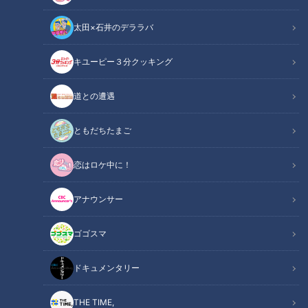
アナウンサー
の記事一覧
太田×石井のデララバ
カテゴリーを絞り込む
キユーピー３分クッキング
道との遭遇
ともだちたまご
恋はロケ中に！
【サンドラ世代格差】強い
【切り抜きみてちょ】メガ
時代は出張も豪華!? Bクラス
ネ女子・小川アナ❤ #小川
アナウンサー
を知らないアナウンサーが
アナ #柳沢アナ #メガネ女子
アナウンサー
アナウンサー
語る黄金時代の裏側
#メガネ #みてちょてれび
アナウンサーYouTube企画
アナウンサーYouTube企画
ゴゴスマ
2026/06/08 11:44
2026/06/05 11:53
ドキュメンタリー
動画
アナウンサー
動画
アナウンサー
THE TIME,