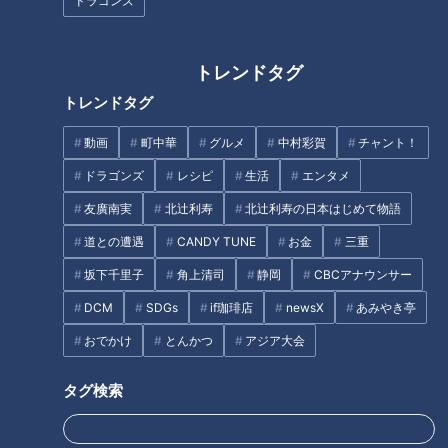
ドラゴンズ
で1，2位くらい身長が高
#松本アナ #友廣アナ #お仕
アナウンサー
アナウンサー
い？ #松本アナ #高身長 #ア
事トーク #裏側
アナウンサーYouTube企画
アナウンサーYouTube企画
ナウンサー
2026/06/02 16:52
2026/06/01 12:34
トレンドタグ
動画
アナウンサー
動画
アナウンサー
トレンドタグ
動画
町中華
グルメ
中村彩賀
チャント！
ドラゴンズ
レシピ
生活
エンタメ
友廣南実
北辻利寿
北辻利寿の日本はじめて物語
道との遭遇
CANDY TUNE
お金
三重
【切り抜きみてちょ】潜
【潜入】アナウンサーのオ
坂下千里子
角上清司
静岡
CBCアナウンサー
入！CBCアナウンサーのメ
ンオフが激しすぎる…！？メ
イク室！ #みてちょてれび #
イク室を覗き見したらカオ
アナウンサー
アナウンサー
DCM
SDGs
if珈琲店
newsX
あみやき亭
メイク #若狭アナ #小川アナ
スだった！
アナウンサーYouTube企画
アナウンサーYouTube企画
おでかけ
とんかつ
アジア大会
2026/06/01 12:33
2026/06/01 12:32
動画
アナウンサー
動画
アナウンサー
タグ検索