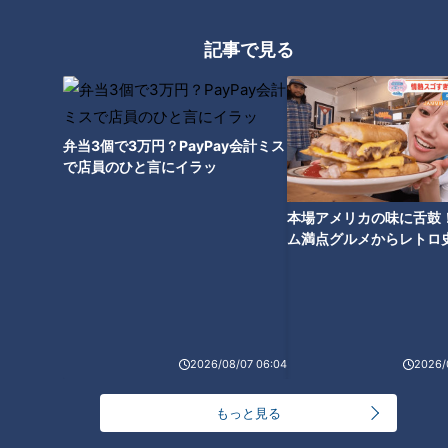
んちゅー #歌ってみた #踊っ
倍々FIGHT #きゃんちゅー #
アナウンサーYouTube企画
アナウンサーYouTube企画
てみた
歌ってみた #踊ってみた
2026/05/25 12:08
2026/05/25 12:07
記事で見る
動画
アナウンサー
動画
アナウンサー
弁当3個で3万円？PayPay会計ミス
で店員のひと言にイラッ
本場アメリカの味に舌鼓
ム満点グルメからレトロ
【切り抜きみてちょ】本番
【切り抜きみてちょ】みん
で！愛知・東海市の感動
では…どうだったのか！？ #
なで楽しむ春祭り！ #5チャ
選
倍倍FIGHT! #小川アナ #友
ン春祭り #若狭アナ #佐藤ア
アナウンサー
アナウンサー
廣アナ #中村アナ #踊ってみ
ナ #南部アナ
アナウンサーYouTube企画
アナウンサーYouTube企画
た #ダンス #5チャン春祭り
2026/05/22 17:48
2026/05/21 18:08
2026/08/07 06:04
2026/
動画
アナウンサー
動画
アナウンサー
もっと見る