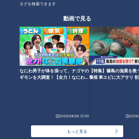
タグを検索できます
動画で見る
【切り抜きみてちょ】友
【切り抜きみてちょ】瀧川
廣・小川・中村アナ「どう
アナ＆佐藤アナの春の歌？
いうこと？」 #5チャン春祭
#春祭り #ゆず #夏色 #歌っ
アナウンサー
アナウンサー
り #歌ってみた #カラオケ #
てみた #踊ってみた #瀧川ア
アナウンサーYouTube企画
アナウンサーYouTube企画
瀧川アナ
ナ #佐藤アナ
2026/05/27 17:53
2026/05/25 12:08
なにわ男子が体を張って、ナゴヤの
【特集】篠島の漁業を救
動画
アナウンサー
動画
アナウンサー
ギモンを大調査！【全力！なにわ実
養殖 車エビに大アサリ 
験部～ナゴヤのギモン、ガチ検証
【newsX】
～】
2026/08/06 12:00
2026/
【切り抜きみてちょ】中村
【切り抜きみてちょ】友
アナ「世に出るの？？？」
廣・小川・中村アナ「めっ
もっと見る
#春祭り #倍々FIGHT #きゃ
ちゃ練習した」 #春祭り #
アナウンサー
アナウンサー