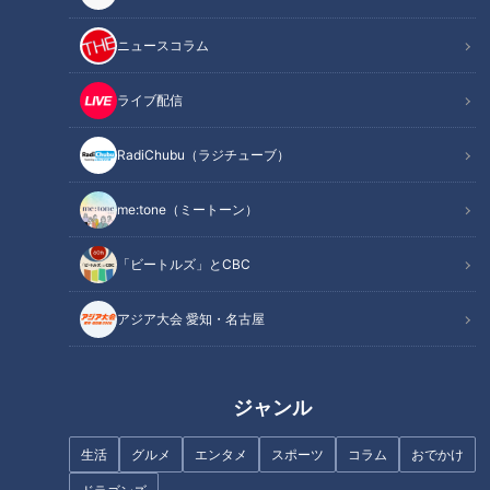
ニュースコラム
ライブ配信
【切り抜きみてちょ】お姉
【切り抜きみてちょ】お母
ちゃんとわんぱくな弟 #古
さんといっぱい喋りたいﾀﾞﾝ
RadiChubu（ラジチューブ）
川アナ #瀧川アナ #アニメ #
ｽｨ #古川アナ #瀧川アナ #ア
アナウンサー
アナウンサー
アガルアニメ #春アニメ
ニメ #アガルアニメ #春アニ
アナウンサーYouTube企画
アナウンサーYouTube企画
me:tone（ミートーン）
メ
2026/06/04 17:44
2026/06/03 16:26
「ビートルズ」とCBC
動画
アナウンサー
動画
アナウンサー
アジア大会 愛知・名古屋
ジャンル
【切り抜きみてちょ】男性
【切り抜きみてちょ】隣の
生活
グルメ
エンタメ
スポーツ
コラム
おでかけ
アナウンサーの中でも全国
隣の隣の隣の隣のお兄さん