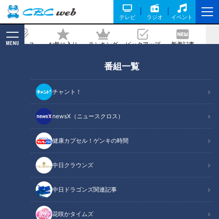
テレビ
ラジオ
イベント
MENU
ニュース
お気に入り
ランキング
ピックアップ
新着記事
CBC MAGAZINE
番組一覧
チャント！
newsX（ニュースクロス）
アナウンサー
健康カプセル！ゲンキの時間
公式サイト
X
中日クラウンズ
YouTube
Instagram
中日ドラゴンズ関連記事
TikTok
花咲かタイムズ