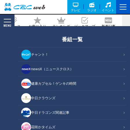
テレビ
ラジオ
イベント
MENU
ニュース
お気に入り
ランキング
ピックアップ
新着記事
CBC MAGAZINE
番組一覧
焼肉チェーンがスイーツを、お寿司屋さ
んがラーメン店を！ 有名店が始めた意外
チャント！
な新タイプの店とは？
newsX（ニュースクロス）
記事に戻る
健康カプセル！ゲンキの時間
中日クラウンズ
中日ドラゴンズ関連記事
花咲かタイムズ