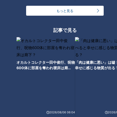
もっと見る
記事で見る
ランキング
RANKING
24時間
週間
月間
オカルトコレクター田中俊行、呪物
「肉は健康に悪い」は嘘
600体に部屋を奪われ寝床は廊
幸せに感じる物質が出る
「人を狂わせる魅力がある」道マニア・鹿取茂雄が
下？
惚れ込んだレンガの橋梁とは？未公開の道3選
1
NEW
【全力！なにわ実験部～ナゴヤのギモン、ガチ検証
2
～】しらたきで作った豚バラミンチの油そば
2026/08/06 06:04
2026/