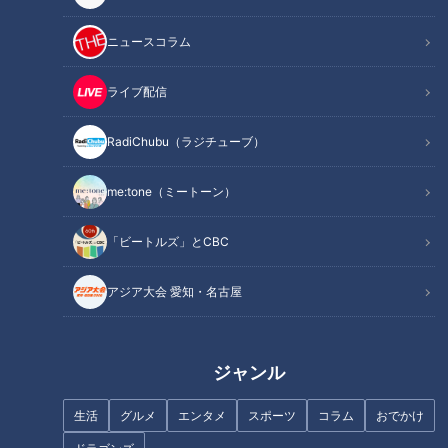
ニュースコラム
ライブ配信
記事に戻る
RadiChubu（ラジチューブ）
この記事を見たあなたへのおすすめ
me:tone（ミートーン）
「ビートルズ」とCBC
アジア大会 愛知・名古屋
フランス人は菓子店「シャトレ
ーゼ」の店名に顔を赤らめる？
ルーキー捕手・石伊雄太に球界
が注目！優勝と共に輝いた竜の
ジャンル
キャッチャー列伝
生活
グルメ
エンタメ
スポーツ
コラム
おでかけ