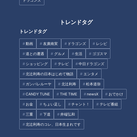
ドラゴンズ
トレンドタグ
浅尾キュン、眼光ビーム、高身
「正捕手なんて・・・。レギュ
トレンドタグ
長イケメンetc… ファンが選ぶ
ラーキャッチャーでさえまだま
竜の歴代イケメンを一挙大公開
だ」―井上竜の若き司令塔・石
動画
友廣南実
ドラゴンズ
レシピ
伊雄太が自身に“不適格”の烙印
を押した最もたる理由
道との遭遇
グルメ
生活
ゴゴスマ
ショッピング
テレビ
中日ドラゴンズ
北辻利寿の日本はじめて物語
エンタメ
ガンバレルーヤ
北辻利寿
松本道弥
SNSで大バズりの「海老ワンタ
ベンチ采配の“すき間”に潜んで
ン麺」！？大衆町中華が大行列
いた悪夢、井上竜まさかの開幕
CANDY TUNE
THE TIME
newsX
おでかけ
店に！大将が感動した思い出の
３連敗
お金
ちょい足し
チャント！
テレビ番組
味とは
タグ
三重
下道
井端弘和
北辻利寿のコレ、日本生まれです
グルメ
おでかけ
うなずキング
愛知
花咲かタイムズ