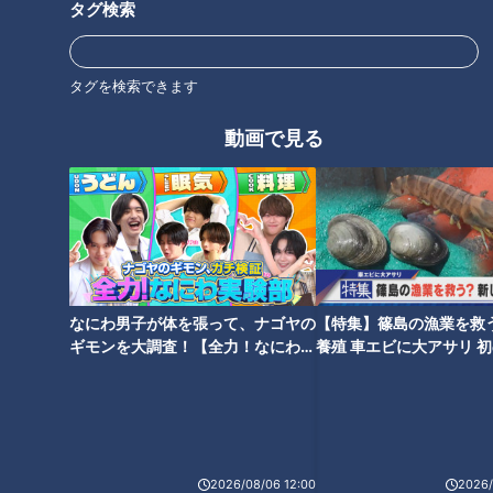
タグ検索
タグを検索できます
オススメ関連コンテンツ
動画で見る
生活をちょっと変えるだけ！無
理なくやせるダイエット
なにわ男子が体を張って、ナゴヤの
【特集】篠島の漁業を救
ギモンを大調査！【全力！なにわ実
養殖 車エビに大アサリ 
験部～ナゴヤのギモン、ガチ検証
【newsX】
～】
2026/08/06 12:00
2026/