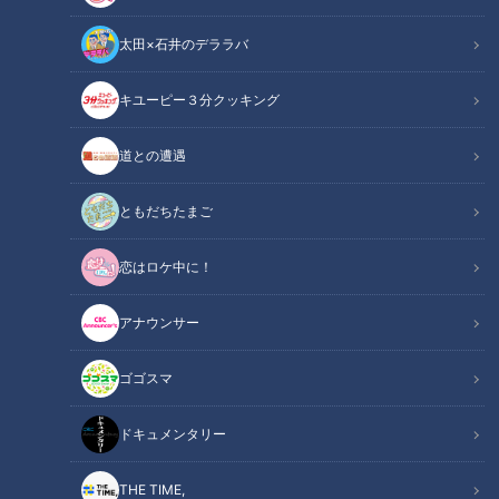
太田×石井のデララバ
キユーピー３分クッキング
CBCテレビ『花咲かタイムズ』うなずキング
道との遭遇
この記事の画像
（全9枚）
ともだちたまご
恋はロケ中に！
アナウンサー
ゴゴスマ
ドキュメンタリー
THE TIME,