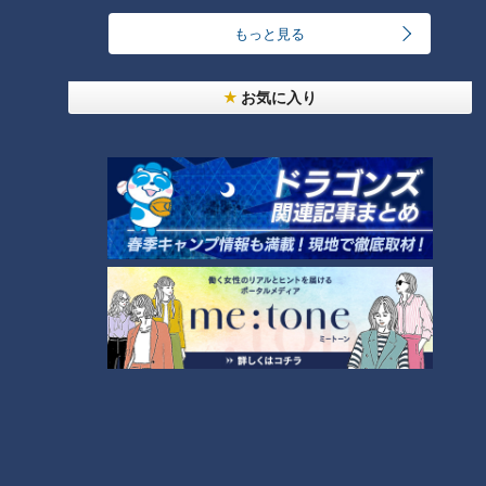
友廣アナの自転車旅｜愛知・蒲郡市へ！三河湾ぐる
もっと見る
っと125kmの自転車旅！【チャント！特集】
3
お気に入り
NEW
【全力！なにわ実験部～ナゴヤのギモン、ガチ検証
4
～】にんじんプリン
コスプレサミット、ワクワクさん、アジア大会楽
曲…愛知県の話題あれこれ
「夏野菜のフリッタータ」の作り方【キユーピー３
分クッキング】
6
NEW
【全力！なにわ実験部～ナゴヤのギモン、ガチ検証
7
～】大橋特製お好み焼き
5