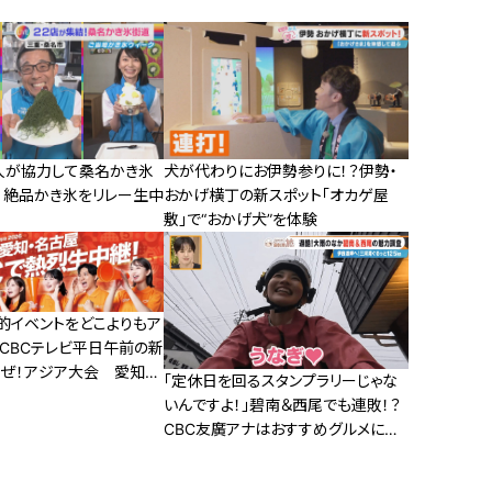
3人が協力して桑名かき氷
犬が代わりにお伊勢参りに！？伊勢・
！絶品かき氷をリレー生中
おかげ横丁の新スポット「オカゲ屋
敷」で“おかげ犬”を体験
的イベントをどこよりもア
！CBCテレビ平日午前の新
うぜ！アジア大会 愛知・
「定休日を回るスタンプラリーじゃな
１４日スタート！
いんですよ！」碧南＆西尾でも連敗！？
CBC友廣アナはおすすめグルメにた
どり着けるのか！