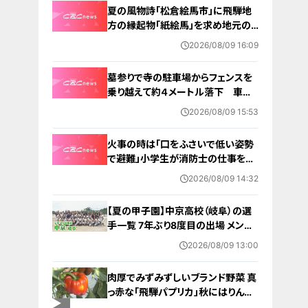
夏の風物詩「松倉絵馬市」に飛騨地
方の縁起物「紙絵馬」を求め地元の
人や観光客が訪れる 幸せが駆け込
2026/08/09 16:09
むように
墓参りで寺の駐車場からフェンスを
乗り越えて約４メートル落下 車に
乗っていた家族３人けが 岐阜・山
2026/08/09 15:53
形市
火事の時は「口をふさいで低い姿勢
で避難」小学生が消防士の仕事を体
験 三重・津市
2026/08/09 14:32
【夏の甲子園】中京高校（岐阜）の選
手一覧 7年ぶり8度目の出場 メンバ
ー・出身中学・特徴は？高校野球
2026/08/09 13:00
肉厚でみずみずしいブランド野菜 真
っ赤な「飛騨パプリカ」秋にはりんご
のように甘い 岐阜・高山市の東農