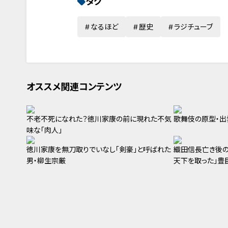
タグ
なるほど
歴史
ラジチューブ
オススメ関連コンテンツ
不老不死になれた？徳川家康の前に現れた不気
歌舞伎の原型・出
味な「肉人」
徳川家康を無刀取りでいなし「剣豪」と呼ばれた
織田信長亡き後の
男・柳生宗厳
天下を取った」豊