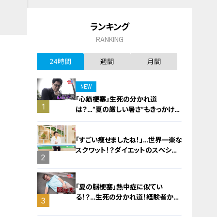
ランキング
RANKING
24時間
週間
月間
NEW
「心筋梗塞」生死の分かれ道
1
は？…“夏の厳しい暑さ”もきっかけ
に！発症前のキケンなサインと対処
法
「すごい痩せましたね！」…世界一楽な
スクワット！？ダイエットのスペシャ
2
リストに学ぶ「無理なくやせる方法」
「夏の脳梗塞」熱中症に似てい
る！？…生死の分かれ道！経験者から
3
学ぶ“発症時の身体の異変”