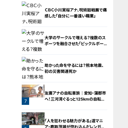
ＣＢＣ小川実桜アナ、呪術廻戦展で痛
感した「自分に一番遠い職業」
大学のサークルで増える？複数のス
ポーツを融合させた「ピックルボー
ル」
4
助かった命を守るには？熊本地震、
初の災害関連死か
5
友廣アナの自転車旅｜愛知・蒲郡市
へ！三河湾ぐるっと125kmの自転車
6
7
旅！【チャント！特集】
「人を狂わせる魅力がある」道マニ
ア・鹿取茂雄が惚れ込んだレンガの