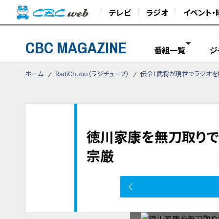
テレビ
ラジオ
イベント・
CBC MAGAZINE
番組一覧
ジ
ホーム
RadiChubu（ラジチューブ）
伝令！武将が現世でラジオを
徳川家康を無刀取りで
宗厳