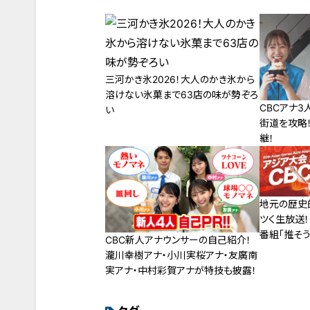
三河かき氷2026！大人のかき氷から
溶けない氷菓まで63店の味が勢ぞろ
CBCアナ
い
街道を攻略
継！
地元の歴史
ツく生放送
番組「推そ
CBC新人アナウンサーの自己紹介！
名古屋」９月
瀧川幸樹アナ・小川実桜アナ・友廣南
実アナ・中村彩賀アナが特技も披露！