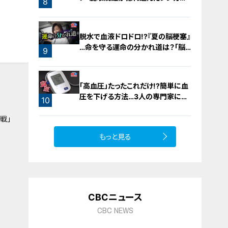
8
橋梁とは？未公開の道3選
脱水で血液ドロドロ!?『夏の脳梗塞』
…命を守る運命の分かれ道は？「脳
9
梗塞」から身を守る方法
「高血圧」たったこれだけ!?簡単に血
圧を下げる方法…3人の専門家に学
10
ぶ！今日からできる高血圧対策
戦」
もっと見る
CBCニュース
CBC NEWS