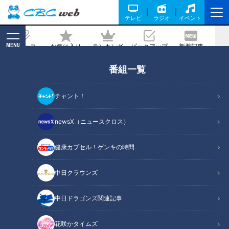
テレビ
ラジオ
イベント
MENU
ニュース
お気に入り
ランキング
ピックアップ
新着記事
CBC MAGAZINE
番組一覧
森山直太朗プロデュースの調味料「香辛
丸」とは？
チャント！
記事に戻る
newsX（ニュースクロス）
健康カプセル！ゲンキの時間
森山直太朗プロデュースの調味料「香辛丸」とは？
中日クラウンズ
この記事の画像
（全1枚）
中日ドラゴンズ関連記事
花咲かタイムズ