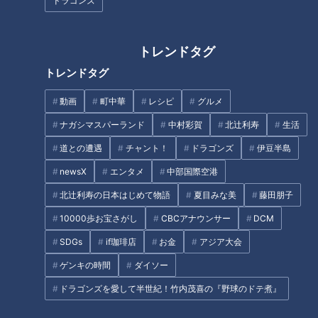
ドラゴンズ
オススメ関連コンテンツ
トレンドタグ
国宝と階段がいっぱい。きつい
奥深さ際立つ、醤油ラーメンの
トレンドタグ
けど行きたい奈良県・室生寺の
王道！岐阜県高山市「麺屋しら
魅力
かわ」
動画
町中華
レシピ
グルメ
ナガシマスパーランド
中村彩賀
北辻利寿
生活
4/24(金)のドラ魂キングは…
「対戦相手を喰らえ！」安藤渚
七が語るバンテリンドーム球場
道との遭遇
チャント！
ドラゴンズ
伊豆半島
飯
newsX
エンタメ
中部国際空港
北辻利寿の日本はじめて物語
夏目みな美
藤田朋子
ボリュームと味を両立するコス
トコのグルメ、教えます。
10000歩お宝さがし
CBCアナウンサー
DCM
SDGs
if珈琲店
お金
アジア大会
ゲンキの時間
ダイソー
ドラゴンズを愛して半世紀！竹内茂喜の『野球のドテ煮』