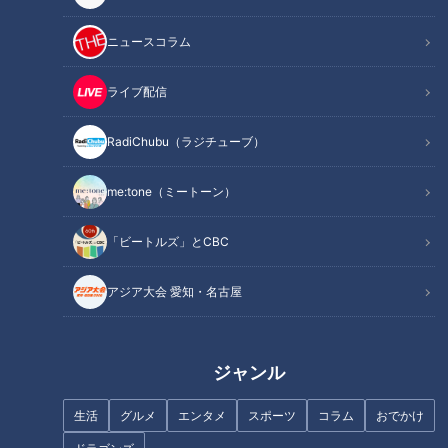
「三不粘」とは？
ニュースコラム
名古屋の隠れた名物「皿台湾」
とは？駄菓子屋の令和版“たませ
ライブ配信
ん”も！地元で人気の“愛されフ
ード”を調査
RadiChubu（ラジチューブ）
夏が旬の「長野県産の白菜」と
me:tone（ミートーン）
は？
「ビートルズ」とCBC
地元民が愛してやまない“とんこ
つラーメン専門店”とは？“伝説
のチキンコロッケ”も！愛知・豊
アジア大会 愛知・名古屋
田市の愛されフードを調査！
タグ
ジャンル
グルメ
なるほど
ラジチューブ
生活
グルメ
エンタメ
スポーツ
コラム
おでかけ