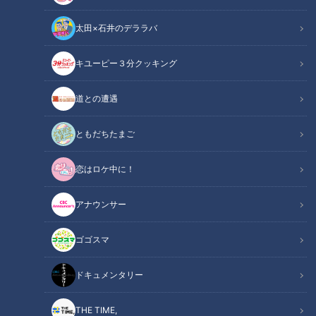
太田×石井のデララバ
キユーピー３分クッキング
記事に戻る
道との遭遇
この記事を見たあなたへのおすすめ
ともだちたまご
恋はロケ中に！
動画配信サービスのトレンド
アナウンサー
「アンスクリプテッド」とは？
“パンマニア”が認めるサンドイ
ゴゴスマ
ッチとは？
ドキュメンタリー
“幻のスイーツ“ SNSで話題の
THE TIME,