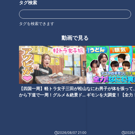
タグ検索
タグを検索できます
動画で見る
ランキング
RANKING
24時間
週間
月間
友廣アナの自転車旅｜愛知・蒲郡市へ！三河湾ぐる
【四国一周】軽トラ女子三田が松山
なにわ男子が体を張って
っと125kmの自転車旅！【チャント！特集】
から下道で一周！グルメ＆絶景ドラ
ギモンを大調査！【全力
1
イブ⑳
験部～ナゴヤのギモン、
～】
「人を狂わせる魅力がある」道マニア・鹿取茂雄が
惚れ込んだレンガの橋梁とは？未公開の道3選
2
2026/08/07 21:00
2026/