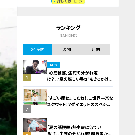
ランキング
RANKING
24時間
週間
月間
NEW
「心筋梗塞」生死の分かれ道
1
は？…“夏の厳しい暑さ”もきっかけ
に！発症前のキケンなサインと対処
法
「すごい痩せましたね！」…世界一楽な
スクワット！？ダイエットのスペシャ
2
リストに学ぶ「無理なくやせる方法」
「夏の脳梗塞」熱中症に似てい
る！？…生死の分かれ道！経験者から