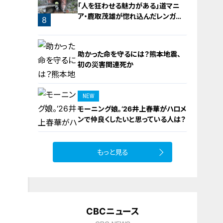
「人を狂わせる魅力がある」道マニ
ア・鹿取茂雄が惚れ込んだレンガの
7
8
橋梁とは？未公開の道3選
助かった命を守るには？熊本地震、
初の災害関連死か
NEW
モーニング娘。‘26井上春華がハロメ
9
ンで仲良くしたいと思っている人は？
もっと見る
10
CBCニュース