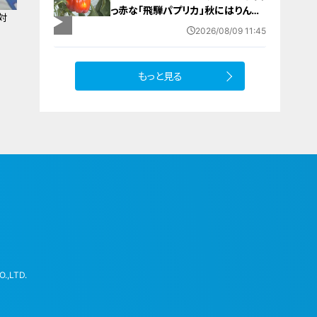
っ赤な「飛騨パプリカ」秋にはりんご
対
のように甘い 岐阜・高山市の東農
2026/08/09 11:45
園では1日5000個収穫中
もっと見る
.,LTD.