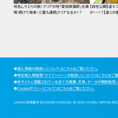
地名しりとりの旅！クリアの地「愛知県蒲郡」を満
【自宅公開】道マ
喫 続けて岐阜・三重も連続クリアなるか！？
が・・・！？【道との
●
個人情報の取扱いについてはこちらをご覧ください。
●
特定個人情報等（マイナンバー）の取扱いについてはこちらをご覧
●
本サイトに掲載されている全ての画像、文章、データの無断転用、
●
Cookieポリシーについてはこちらをご覧ください。
JASRAC許諾番号 9010248012Y45038 / © 2000 CHUBU-NIPPON BROADCA