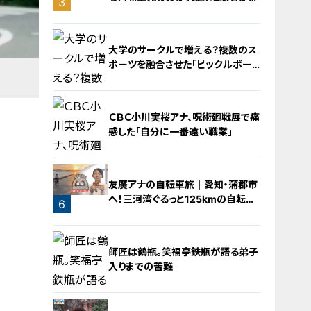
3
学ぶ“発症時の身体の異変”
大学のサークルで増える？複数のス
ポーツを融合させた「ピックルボー
ル」
ＣＢＣ小川実桜アナ、呪術廻戦展で痛
感した「自分に一番遠い職業」
4
友廣アナの自転車旅｜愛知・蒲郡市
へ！三河湾ぐるっと125kmの自転車
6
旅！【チャント！特集】
5
師匠は鶴瓶。笑福亭鉄瓶が語る弟子
入りまでの苦難