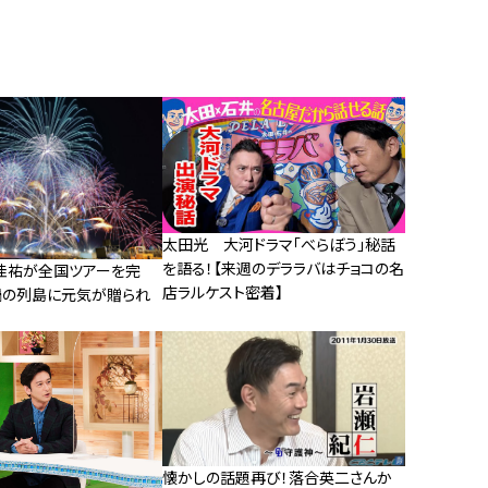
太田光 大河ドラマ「べらぼう」秘話
を語る！【来週のデララバはチョコの名
佳祐が全国ツアーを完
店ラルケスト密着】
禍の列島に元気が贈られ
懐かしの話題再び！落合英二さんか