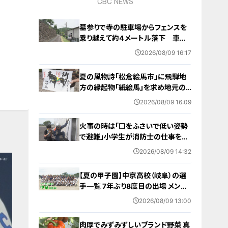
CBC NEWS
墓参りで寺の駐車場からフェンスを
乗り越えて約４メートル落下 車に
乗っていた家族３人けが 岐阜・山
2026/08/09 16:17
県市
夏の風物詩「松倉絵馬市」に飛騨地
方の縁起物「紙絵馬」を求め地元の
人や観光客が訪れる 幸せが駆け込
2026/08/09 16:09
むように
火事の時は「口をふさいで低い姿勢
で避難」小学生が消防士の仕事を体
験 三重・津市
2026/08/09 14:32
【夏の甲子園】中京高校（岐阜）の選
手一覧 7年ぶり8度目の出場 メンバ
ー・出身中学・特徴は？高校野球
2026/08/09 13:00
肉厚でみずみずしいブランド野菜 真