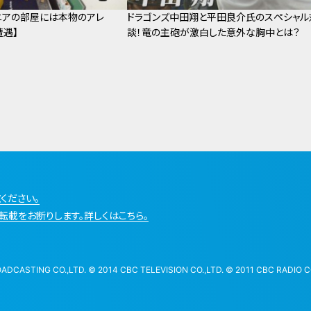
ニアの部屋には本物のアレ
ドラゴンズ中田翔と平田良介氏のスペシャル
遭遇】
談！竜の主砲が激白した意外な胸中とは？
ください。
転載をお断りします。詳しくはこちら。
STING CO.,LTD. © 2014 CBC TELEVISION CO.,LTD. © 2011 CBC RADIO CO