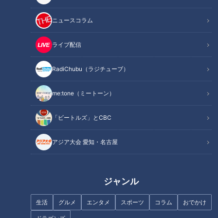
ニュースコラム
ライブ配信
RadiChubu（ラジチューブ）
記事に戻る
me:tone（ミートーン）
この記事を見たあなたへのおすすめ
「ビートルズ」とCBC
アジア大会 愛知・名古屋
ジャンル
勝てない！立浪ドラゴンズの“現
ドラゴンズ「交流戦」は苦手で
在地”を東京ドーム観戦で目撃し
はない！先入観の落とし穴と
生活
グルメ
エンタメ
スポーツ
コラム
おでかけ
た
は？