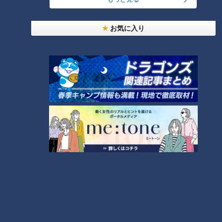
モーニング娘。‘26井上春華がハロメンで仲良くし
お気に入り
たいと思っている人は？
大学のサークルで増える？複数のスポーツを融合さ
せた「ピックルボール」
「心筋梗塞」生死の分かれ道は？…“夏の厳しい暑
さ”もきっかけに！発症前のキケンなサインと対処
3
法
1
友廣アナの自転車旅｜愛知・蒲郡市へ！三河湾ぐる
っと125kmの自転車旅！【チャント！特集】
4
2
売り切れ続出？「ゆかり」の坂角総本舗がサブレを
発売