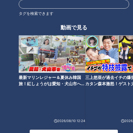
教育
チャント！
マヂカルラブリー
タグを検索できます
動画で見る
オススメ関連コンテンツ
ギャル曽根のテクニック恐るべ
脅威の1Kgデカ盛りメニューが
最新マリンレジャー＆夏休み韓国
三上悠亜が過去イチの爆
し…焼肉食べ放題に挑む前に知
たくさん！人気ファミレス店の
旅！紅しょうがは愛知・犬山市へ
カタン森本激怒！ゲスト
っておくべき“大食い裏技”「食
工夫とは？
【花咲かタイムズ】
【ともだちたまご】
べた分がゼロになる」
2026/08/10 12:24
2026/