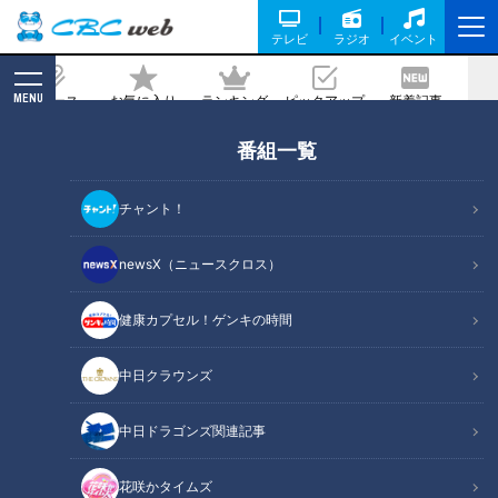
テレビ
ラジオ
イベント
MENU
ニュース
お気に入り
ランキング
ピックアップ
新着記事
CBC MAGAZINE
番組一覧
トレーニングマニア・マヂラブ野田「女
の子に持たれたの、初めて」とチア体
チャント！
験。ウエイトリフティング「91キロ」に
も挑戦！
newsX（ニュースクロス）
健康カプセル！ゲンキの時間
記事に戻る
中日クラウンズ
中日ドラゴンズ関連記事
花咲かタイムズ