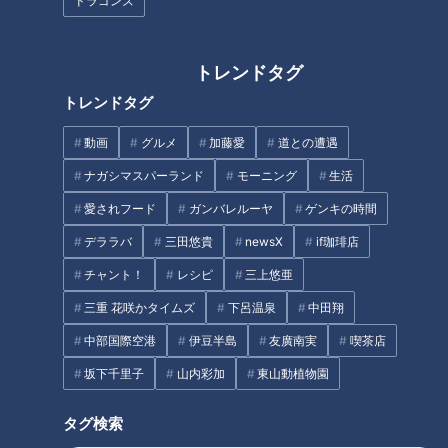
ドラゴンズ
トレンドタグ
トレンドタグ
掃除が簡単に！？ 人気インスタ
「強いドラゴンズを今の子たち
動画
グルメ
加藤愛
道との遭遇
グラマーに聞く「浮かせる収納
に…優勝したい、そんだけで
術」とは
す。」竜の新選手会長藤嶋健人
ナガシマスパーランド
モーニング
生活
の熱いリアルに迫る！
愛されフード
ガンバレルーヤ
ゲンキの時間
デララバ
三田悠貴
newsX
if珈琲店
チャント！
レシピ
三上悠亜
アホロートル安田、イベントに
三重 花咲かタイムズ
下呂温泉
中田翔
「マイ身長計」持参でまさかの
「（パンサー尾形の）サンキュ
公開測定
中部国際空港
伊豆半島
友廣南実
喫茶店
ー！のパクリですね」ネルソン
ズ・和田まんじゅう…名古 屋の
坂下千里子
山内彩加
東山動植物園
番組でどさくさ紛れに明かす
タグ
「まんじゅう～！」
タグ検索