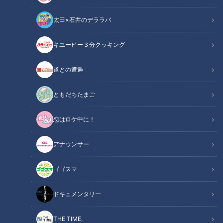
太田×石井のデララバ
キユーピー３分クッキング
道との遭遇
トレーニングマニア・マヂラブ野田「女の子に持たれたの、初めて」と
チア体験。ウエイトリフティング「91キロ」にも挑戦！
ともだちたまご
この記事の画像
（全9枚）
恋はロケ中に！
アナウンサー
ゴゴスマ
ドキュメンタリー
THE TIME,