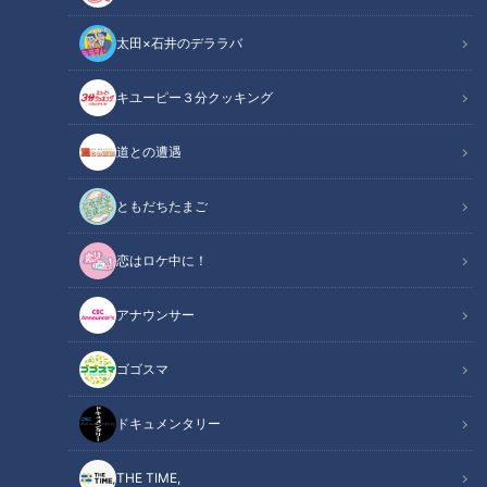
太田×石井のデララバ
キユーピー３分クッキング
”緑”の「味覇（ウェイパァー）」新発売 赤・青・緑の味の違いは？
道との遭遇
この記事の画像
（全4枚）
ともだちたまご
恋はロケ中に！
アナウンサー
記事に戻る
ゴゴスマ
この記事を見たあなたへのおすすめ
ドキュメンタリー
THE TIME,