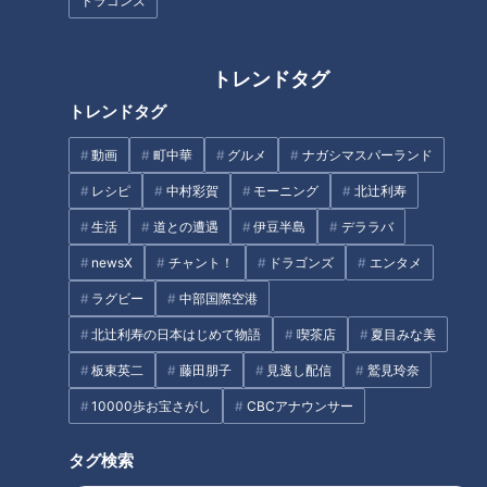
ドラゴンズ
「シーフードカレー」の作り方
「ひじきの煮もの」の作り方
【キユーピー３分クッキング】
【キユーピー３分クッキング】
トレンドタグ
トレンドタグ
タグ
動画
町中華
グルメ
ナガシマスパーランド
グルメ
チャント！
レシピ
中村彩賀
モーニング
北辻利寿
生活
道との遭遇
伊豆半島
デララバ
newsX
チャント！
ドラゴンズ
エンタメ
オススメ関連コンテンツ
ラグビー
中部国際空港
北辻利寿の日本はじめて物語
喫茶店
夏目みな美
板東英二
藤田朋子
見逃し配信
鷲見玲奈
10000歩お宝さがし
CBCアナウンサー
ローソン100 シリーズ累計
繁華街の裏路地にある昔懐かし
タグ検索
130万食超え「おかず1つだけ弁
い屋台ラーメンを訪れる様々な