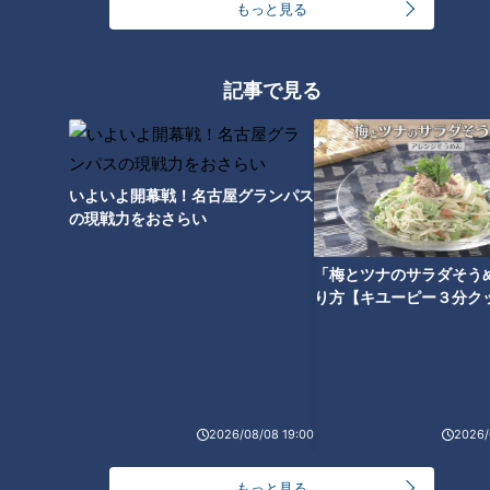
もっと見る
記事で見る
いよいよ開幕戦！名古屋グランパス
の現戦力をおさらい
「梅とツナのサラダそう
ランキング
り方【キユーピー３分ク
RANKING
24時間
週間
月間
友廣アナの自転車旅｜愛知・蒲郡市へ！三河湾ぐる
2026/08/08 19:00
2026/
っと125kmの自転車旅！【チャント！特集】
1
もっと見る