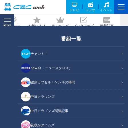
テレビ
ラジオ
イベント
MENU
ニュース
お気に入り
ランキング
ピックアップ
新着記事
CBC MAGAZINE
番組一覧
”緑”の「味覇（ウェイパァー）」新発
売 赤・青・緑の味の違いは？
チャント！
記事に戻る
newsX（ニュースクロス）
健康カプセル！ゲンキの時間
中日クラウンズ
中日ドラゴンズ関連記事
花咲かタイムズ