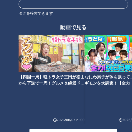
当」に第3弾が登場！ 今回の
人間模様
主役は「ちくわの磯辺揚げ」！
タグを検索できます
ほぼ松阪市だけ愛されフード
『不二屋のやきそば』をいただ
動画で見る
きます！【チャント！】
脅威の1Kgデカ盛りメニューが
たくさん！人気ファミレス店の
工夫とは？
【四国一周】軽トラ女子三田が松山
なにわ男子が体を張って
から下道で一周！グルメ＆絶景ドラ
ギモンを大調査！【全力
イブ⑳
験部～ナゴヤのギモン、
～】
ギャル曽根のテクニック恐るべ
し…焼肉食べ放題に挑む前に知
っておくべき“大食い裏技”「食
2026/08/07 21:00
2026/
べた分がゼロになる」