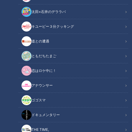
太田×石井のデララバ
キユーピー３分クッキング
CBCテレビ『チャント！』いただきます！ほぼ地元だけ 愛されFOOD
道との遭遇
この記事の画像
（全7枚）
ともだちたまご
恋はロケ中に！
アナウンサー
ゴゴスマ
ドキュメンタリー
THE TIME,