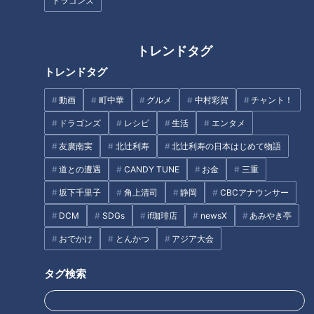
ドラゴンズ
トレンドタグ
トレンドタグ
どうすればいい？持ち主が亡く
なったマイナンバーカード
中村彩賀の10000歩お宝さがし
動画
町中華
グルメ
中村彩賀
チャント！
｜IGアリーナ周辺でお宝スポッ
ドラゴンズ
レシピ
生活
エンタメ
ト探し！【チャント！特集】
友廣南実
北辻利寿
北辻利寿の日本はじめて物語
タグ
道との遭遇
CANDY TUNE
お金
三重
坂下千里子
角上清司
静岡
CBCアナウンサー
グルメ
チャント！
松本道弥
DCM
SDGs
if珈琲店
newsX
あみやき亭
おでかけ
とんかつ
アジア大会
オススメ関連コンテンツ
タグ検索