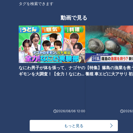
タグを検索できます
動画で見る
脅威の1Kgデカ盛りメニューが
石丸幹二「すごい痩せました
たくさん！人気ファミレス店の
ね！」…世界一楽なスクワッ
工夫とは？
ト！？ダイエットのスペシャリ
ストに学ぶ「無理なくやせる方
法」
なにわ男子が体を張って、ナゴヤの
【特集】篠島の漁業を救
ギモンを大調査！【全力！なにわ実
養殖 車エビに大アサリ 
験部～ナゴヤのギモン、ガチ検証
【newsX】
～】
2026/08/06 12:00
2026/
もっと見る