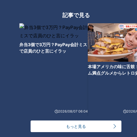
ランキング
RANKING
記事で見る
24時間
週間
月間
友廣アナの自転車旅｜愛知・蒲郡市へ！三河湾ぐる
弁当3個で3万円？PayPay会計ミス
っと125kmの自転車旅！【チャント！特集】
1
で店員のひと言にイラッ
本場アメリカの味に舌鼓
【全力！なにわ実験部～ナゴヤのギモン、ガチ検証
ム満点グルメからレトロ
～】にんじんプリン
2
で！愛知・東海市の感動
選
【全力！なにわ実験部～ナゴヤのギモン、ガチ検証
～】しらたきで作った豚バラミンチの油そば
3
2026/08/07 06:04
2026/
【全力！なにわ実験部～ナゴヤのギモン、ガチ検証
もっと見る
～】キャロットフレンチロースト
4