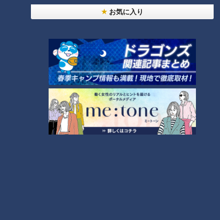
お気に入り
【全力！なにわ実験部～ナゴヤのギモン、ガチ検証
～】赤味噌を使ったミルフィーユ味噌トンカツ
5
「人を狂わせる魅力がある」道マニア・鹿取茂雄が
惚れ込んだレンガの橋梁とは？未公開の道3選
6
コスプレサミット、ワクワクさん、アジア大会楽
曲…愛知県の話題あれこれ
なにわ男子が体を張って、ナゴヤのギモンを大調
査！【全力！なにわ実験部～ナゴヤのギモン、ガチ
8
検証～】
中村彩賀の10000歩お宝さがし｜グルメ＆名所！
雨の三重・四日市市でお宝探し【チャント！特集】
9