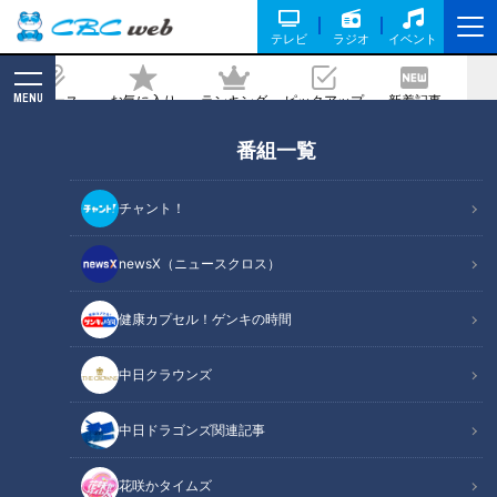
テレビ
ラジオ
イベント
MENU
ニュース
お気に入り
ランキング
ピックアップ
新着記事
CBC MAGAZINE
番組一覧
アノ芸能人に似ている・・入社2年目長
身アナが岐阜県美濃市の『とんちゃん』
チャント！
を調査！
newsX（ニュースクロス）
記事に戻る
健康カプセル！ゲンキの時間
中日クラウンズ
中日ドラゴンズ関連記事
花咲かタイムズ