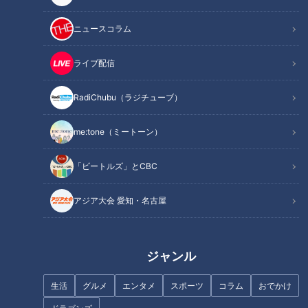
記事に戻る
ニュースコラム
この記事を見たあなたへのおすすめ
ライブ配信
RadiChubu（ラジチューブ）
me:tone（ミートーン）
地下水で冷やす名物「水まんじ
ほぼ小牧市だけ愛されフード
「ビートルズ」とCBC
ゅう」に感動！日本一の枡づく
『ほていやのたこ焼き』をいた
り体験から人気フルーツタルト
だきます！【チャント！】
アジア大会 愛知・名古屋
まで、岐阜県大垣市のお宝スポ
ット3選
ジャンル
フランス人は菓子店「シャトレ
まるでウォータースライダー！
ーゼ」の店名に顔を赤らめる？
近鉄特急「ひのとり」展望席最
生活
グルメ
エンタメ
スポーツ
コラム
おでかけ
前列を初体験