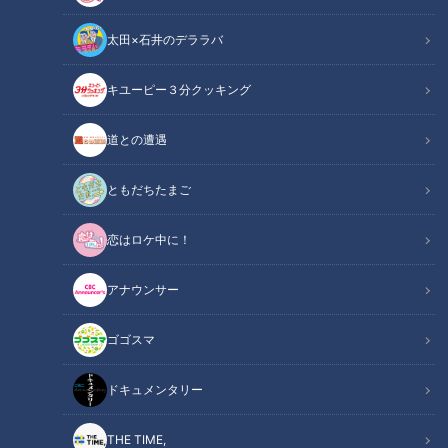
太田×石井のデララバ
キユーピー３分クッキング
道との遭遇
この記事の画像
（全12枚）
ともだちたまご
恋はロケ中に！
アナウンサー
ゴゴスマ
ドキュメンタリー
THE TIME,