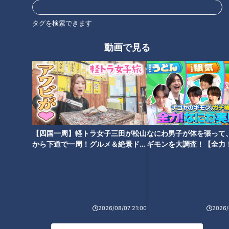
オススメ関連コンテンツ
タグを検索できます
動画で見る
夢のマイホームが雨漏り絶え
不気味な“赤い首” 艶のある体
ず… 壁の中はボロボロに 外壁落
｢クビアカツヤカミキリ｣ 樹木の
下の危険性も…不動産会社「話
内部を食い荒らす 名古屋では過
し合いの解決を強く望む」
去最悪ペースで被害拡大
【四国一周】軽トラ女子三田が松山
なにわ男子が体を張って
から下道で一周！グルメ＆絶景ドラ
ギモンを大調査！【全力
イブ⑳
験部～ナゴヤのギモン、
～】
33歳の“寝たきり社長” 視線と指
教室のいたずら“椅子引き”で下
一本で会社経営 「働けるチャン
半身まひに「同じ体になってほ
2026/08/07 21:00
2026/
スが広がると知ってもらいた
しくない」プロの夢絶たれた男
い」 障害者の可能性を広げる驚
性が訴え