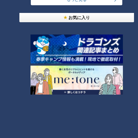
ランキング
RANKING
お気に入り
24時間
週間
月間
友廣アナの自転車旅｜愛知・蒲郡市へ！三河湾ぐる
っと125kmの自転車旅！【チャント！特集】
1
大学のサークルで増える？複数のスポーツを融合さ
せた「ピックルボール」
盛り放題のモーニングが「400円」！？人気すぎて
客殺到 名古屋＆岐阜の「激安モーニング」とは？
3
300円でパン食べ放題も！？岐阜のおすすめ激安モ
ーニング３店を紹介！