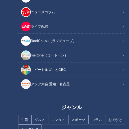
ニュースコラム
記事に戻る
ライブ配信
この記事を見たあなたへのおすすめ
RadiChubu（ラジチューブ）
me:tone（ミートーン）
「ビートルズ」とCBC
モーニング娘。‘26井上春華、
「ハロプロの曲をカッコよく歌
一体誰が？観光地にある“謎の
アジア大会 愛知・名古屋
うコツ」を伝授
橋” 岐阜県内だけで700か所以
上…取材でわかった意外な事実
他県では洪水につながったケー
ジャンル
スも
生活
グルメ
エンタメ
スポーツ
コラム
おでかけ