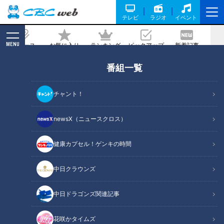
テレビ
ラジオ
イベント
MENU
ニュース
お気に入り
ランキング
ピックアップ
新着記事
CBC MAGAZINE
番組一覧
1日で“推し”に400万円 トキメキ求め…
ホストに高額料金を払う女性たち で
チャント！
も“疑似恋愛”は御法度に!?
newsX（ニュースクロス）
記事に戻る
健康カプセル！ゲンキの時間
中日クラウンズ
中日ドラゴンズ関連記事
花咲かタイムズ