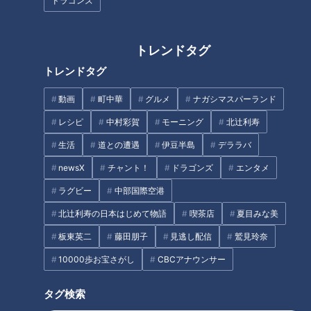
ドラゴンズ
あの大人気ドラマのアジト
【大石が聞く】難病レット症候
風！？モンゴル式の「ゲル」に
群と生きる 少女の今【大石が聞
トレンドタグ
泊まれる岐阜県民の穴場スポッ
く】
トレンドタグ
トを探してみた！
動画
町中華
グルメ
ナガシマスパーランド
レシピ
中村彩賀
モーニング
北辻利寿
生活
道との遭遇
伊豆半島
デララバ
地元の揖斐川町に突入！アルバ
【岐阜】軽トラ女子が「初体験
newsX
チャント！
ドラゴンズ
エンタメ
イトをしていた思い出の店へ
グルメ」を巡る旅⑧【道との遭
ラグビー
中部国際空港
グラビアアイドル・三田悠貴の
遇】
岐阜1周の旅
北辻利寿の日本はじめて物語
喫茶店
夏目みな美
タグ
板東英二
藤田朋子
見逃し配信
鷲見玲奈
newsX
10000歩お宝さがし
CBCアナウンサー
タグ検索