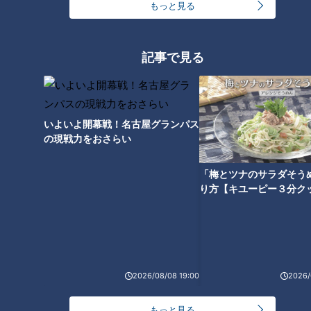
もっと見る
きの最新技術
記事で見る
中学３年で妊娠した女性の“その
後”子どもは小学生に「隠れなき
ゃいけない存在なのか」若いシ
いよいよ開幕戦！名古屋グランパス
ングルマザーに立ちはだかった
の現戦力をおさらい
壁
「梅とツナのサラダそう
り方【キユーピー３分ク
2026/08/08 19:00
2026/
もっと見る