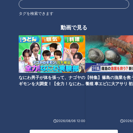
チャント知っ得！なるほどドク
チャント知っ得！なるほどドク
ター＃３ おしっこで病気がわか
ター＃２ バストケア【チャン
タグを検索できます
る！？【チャント！】
ト！】
動画で見る
チャント知っ得！なるほどドク
ター＃１ 胃の健康【チャン
ト！】
なにわ男子が体を張って、ナゴヤの
【特集】篠島の漁業を救
ギモンを大調査！【全力！なにわ実
養殖 車エビに大アサリ 
験部～ナゴヤのギモン、ガチ検証
【newsX】
～】
2026/08/06 12:00
2026/