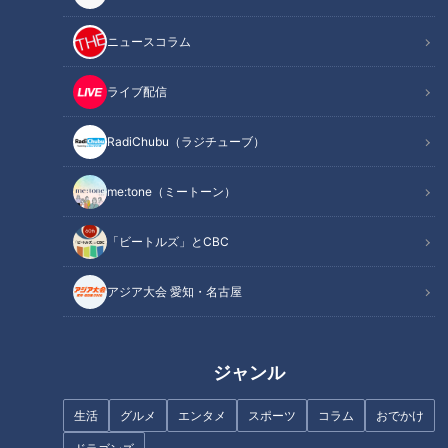
ニュースコラム
ライブ配信
チャント知っ得！なるほどドク
チャント知っ得！なるほどドク
RadiChubu（ラジチューブ）
ター＃２２足の動脈硬化【チャ
ター＃１２ お腹のゆるみ【チャ
ント！】
ント！】
me:tone（ミートーン）
「ビートルズ」とCBC
アジア大会 愛知・名古屋
全身のがんを一度に調べられる
チャント知っ得！なるほどドク
PET-CT検査【チャント！】
ター＃１９ 高血圧と腎臓病
【チャント！】
ジャンル
生活
グルメ
エンタメ
スポーツ
コラム
おでかけ