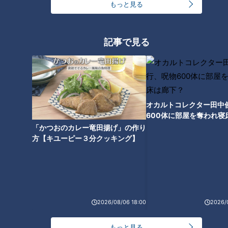
もっと見る
記事で見る
ランキング
RANKING
24時間
週間
月間
オカルトコレクター田中
600体に部屋を奪われ寝
【全力！なにわ実験部～ナゴヤのギモン、ガチ検証
下？
「かつおのカレー竜田揚げ」の作り
～】しらたきで作った豚バラミンチの油そば
1
方【キユーピー３分クッキング】
「人を狂わせる魅力がある」道マニア・鹿取茂雄が
惚れ込んだレンガの橋梁とは？未公開の道3選
2
2026/08/06 18:00
2026/
友廣アナの自転車旅｜愛知・蒲郡市へ！三河湾ぐる
っと125kmの自転車旅！【チャント！特集】
3
もっと見る