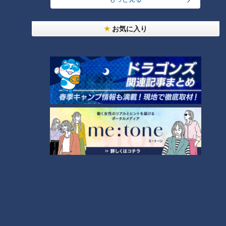
【全力！なにわ実験部～ナゴヤのギモン、ガチ検証
お気に入り
～】にんじんプリン
4
今年も開催！「あったらいいな」をみんなで考える
小学生向けワークショップを大府市で開催
5
【全力！なにわ実験部～ナゴヤのギモン、ガチ検証
～】キャロットフレンチロースト
6
【全力！なにわ実験部～ナゴヤのギモン、ガチ検証
～】大橋特製お好み焼き
7
【全力！なにわ実験部～ナゴヤのギモン、ガチ検証
～】赤味噌を使ったミルフィーユ味噌トンカツ
8