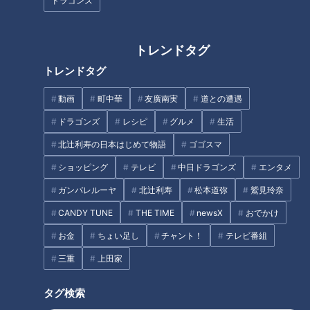
ドラゴンズ
チャント知っ得！なるほどドク
チャント知っ得！なるほどドク
トレンドタグ
ター＃１３「脂質異常症」【チ
ター＃１０ かぜと肺炎の違い
トレンドタグ
ャント！】
【チャント！】
動画
町中華
友廣南実
道との遭遇
タグ
ドラゴンズ
レシピ
グルメ
生活
動画
生活
健康
水城あやの
北辻利寿の日本はじめて物語
ゴゴスマ
ショッピング
テレビ
中日ドラゴンズ
エンタメ
ガンバレルーヤ
北辻利寿
松本道弥
鷲見玲奈
オススメ関連コンテンツ
CANDY TUNE
THE TIME
newsX
おでかけ
お金
ちょい足し
チャント！
テレビ番組
三重
上田家
タグ検索