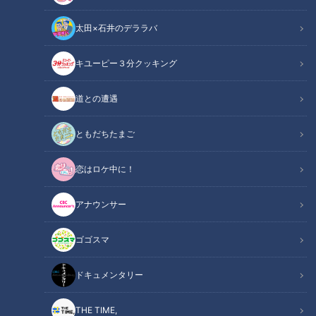
太田×石井のデララバ
キユーピー３分クッキング
チャント知っ得！なるほどドクター＃７ 新型コロナの後遺症【チャン
ト！】
道との遭遇
この記事の画像
（全1枚）
ともだちたまご
恋はロケ中に！
アナウンサー
ゴゴスマ
記事に戻る
ドキュメンタリー
この記事を見たあなたへのおすすめ
THE TIME,