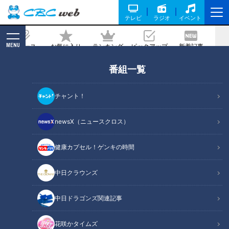
テレビ
ラジオ
イベント
MENU
ニュース
お気に入り
ランキング
ピックアップ
新着記事
CBC MAGAZINE
番組一覧
チャント知っ得！なるほどドクター＃７
新型コロナの後遺症【チャント！】
チャント！
記事に戻る
newsX（ニュースクロス）
健康カプセル！ゲンキの時間
中日クラウンズ
中日ドラゴンズ関連記事
花咲かタイムズ