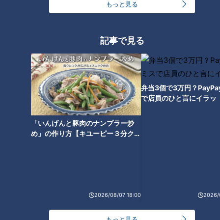
もっと見る
ロボット対決に大苦戦！？よし
お兄さんvs松阪工業高校ロボッ
記事で見る
ト部 県内最強チームとの真剣勝
負の結末は？
弁当3個で3万円？PayP
で店員のひと言にイラッ
「いんげんと豚肉のナンプラー炒
め」の作り方【キユーピー３分クッ
キング】
2026/08/07 18:00
2026/
ランキング
RANKING
もっと見る