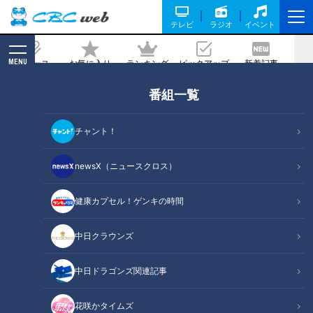
テレビ
ラジオ
イベント
MENU
ニュース
お気に入り
ランキング
ピックアップ
新着記事
CBC MAGAZINE
番組一覧
ポリ袋でごはんが炊ける！？災害時に役
立つ新常識も 三重・四日市市の女性防災
チャント！
隊の活動に迫る
newsX（ニュースクロス）
記事に戻る
健康カプセル！ゲンキの時間
中日クラウンズ
中日ドラゴンズ関連記事
花咲かタイムズ