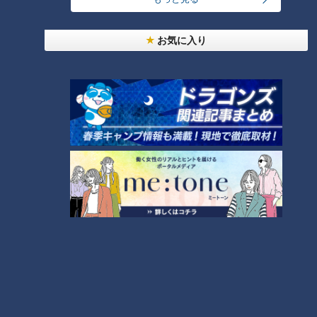
24時間
週間
月間
お気に入り
友廣アナの自転車旅｜愛知・蒲郡市へ！三河湾ぐる
っと125kmの自転車旅！【チャント！特集】
1
コスプレサミット、ワクワクさん、アジア大会楽
曲…愛知県の話題あれこれ
【全力！なにわ実験部～ナゴヤのギモン、ガチ検証
～】しらたきで作った豚バラミンチの油そば
3
【全力！なにわ実験部～ナゴヤのギモン、ガチ検証
～】にんじんプリン
4
2