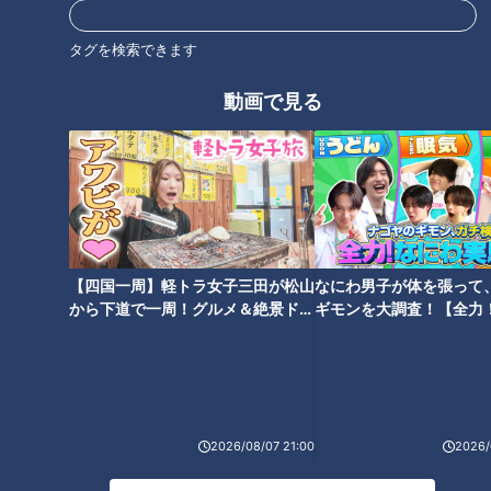
タグを検索できます
動画で見る
“クセが強い”と話題！？三重・
魚だけでなく“エサ”も育て
名張市「赤目滝水族館」の展示
る！？ 稚魚を人の手で守る「栽
がユニークすぎる
培漁業」 三重県「尾鷲栽培漁業
センター」の現場に密着！
【四国一周】軽トラ女子三田が松山
なにわ男子が体を張って
から下道で一周！グルメ＆絶景ドラ
ギモンを大調査！【全力
イブ⑳
験部～ナゴヤのギモン、
三重県唯一の“サザエ栽培”！海
洋画を見れば時代がわかる！？
～】
の整備も担う南伊勢町「種苗セ
「三重県立美術館」がリニュー
ンター」とは？
アル！注目の企画展で洋画の魅
力を再発見
2026/08/07 21:00
2026/