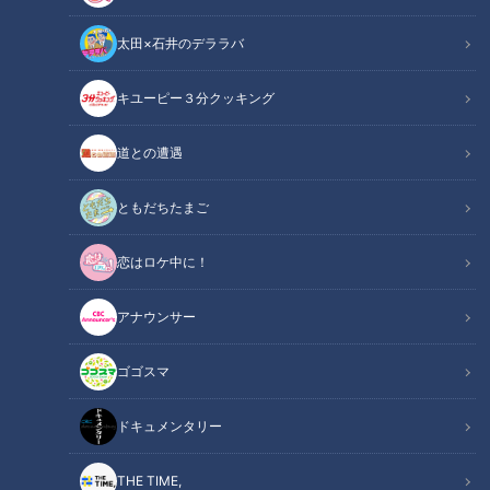
太田×石井のデララバ
キユーピー３分クッキング
CBCテレビ『チャント！』よしお兄さんのもっと”みえ”推し
道との遭遇
この記事の画像
（全9枚）
ともだちたまご
恋はロケ中に！
アナウンサー
ゴゴスマ
ドキュメンタリー
THE TIME,