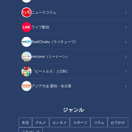
ニュースコラム
ライブ配信
記事に戻る
RadiChubu（ラジチューブ）
この記事を見たあなたへのおすすめ
me:tone（ミートーン）
「ビートルズ」とCBC
アジア大会 愛知・名古屋
「だし巻きサンド」の作り方
マヂラブ、アニメ“やくならマグ
【キユーピー３分クッキング】
カップも”の舞台の地へ 焼き物
ジャンル
のまち・岐阜県多治見市の『多
治見工業高校』陶芸部
生活
グルメ
エンタメ
スポーツ
コラム
おでかけ