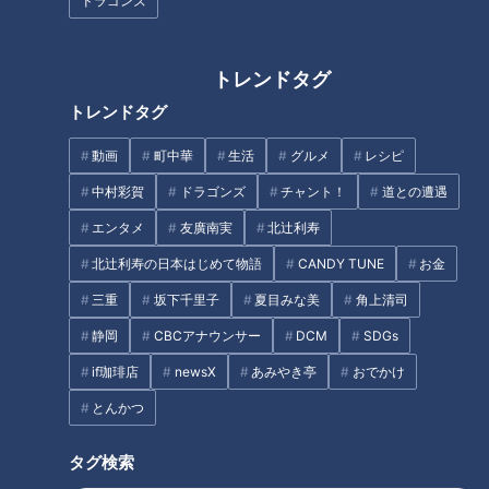
ドラゴンズ
十分チェックしたい、詐欺メー
実は犯罪？やってしまいがちな
ルを見分けるポイント
行為
トレンドタグ
トレンドタグ
動画
町中華
生活
グルメ
レシピ
中村彩賀
ドラゴンズ
チャント！
道との遭遇
『ゆっ子とおっちゃん』谷村美
名張市でリアルな地震体験 自宅
エンタメ
友廣南実
北辻利寿
月（スジナシ）
で街で身を守る防災意識
北辻利寿の日本はじめて物語
CANDY TUNE
お金
タグ
三重
坂下千里子
夏目みな美
角上清司
おでかけ
よしお兄さん
三重
静岡
CBCアナウンサー
DCM
SDGs
if珈琲店
newsX
あみやき亭
おでかけ
とんかつ
オススメ関連コンテンツ
タグ検索