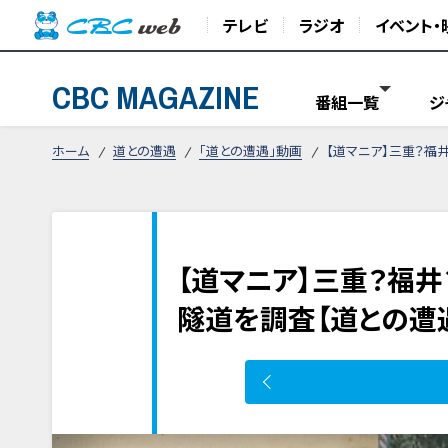
テレビ
ラジオ
イベント・
CBC MAGAZINE
番組一覧
ジ
ホーム
道との遭遇
「道との遭遇」動画
【道マニア】三重？福
【道マニア】三重？福
隧道を調査【道との遭