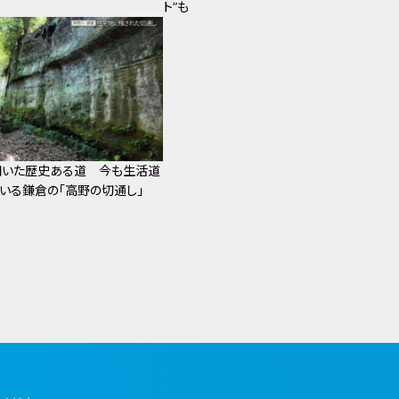
ト”も
開いた歴史ある道 今も生活道
いる鎌倉の「高野の切通し」