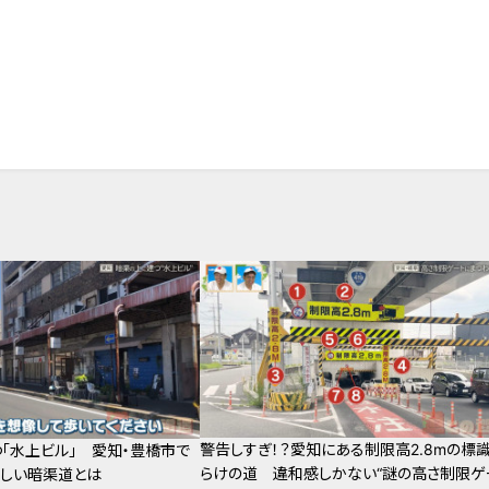
警告しすぎ！？愛知にある制限高2.8mの標
「水上ビル」 愛知・豊橋市で
らけの道 違和感しかない“謎の高さ制限ゲ
しい暗渠道とは