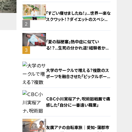
に！発症前のキケンなサインと対処
法
「すごい痩せましたね！」…世界一楽な
スクワット！？ダイエットのスペシャ
2
リストに学ぶ「無理なくやせる方法」
「夏の脳梗塞」熱中症に似てい
る！？…生死の分かれ道！経験者から
3
学ぶ“発症時の身体の異変”
大学のサークルで増える？複数のス
ポーツを融合させた「ピックルボー
ル」
ＣＢＣ小川実桜アナ、呪術廻戦展で痛
感した「自分に一番遠い職業」
4
友廣アナの自転車旅｜愛知・蒲郡市