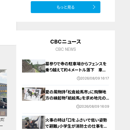
もっと見る
10
CBCニュース
CBC NEWS
墓参りで寺の駐車場からフェンスを
乗り越えて約４メートル落下 車に
乗っていた家族３人けが 岐阜・山
2026/08/09 16:17
県市
夏の風物詩「松倉絵馬市」に飛騨地
方の縁起物「紙絵馬」を求め地元の
人や観光客が訪れる 幸せが駆け込
2026/08/09 16:09
むように
識だ
火事の時は「口をふさいで低い姿勢
ー
で避難」小学生が消防士の仕事を体