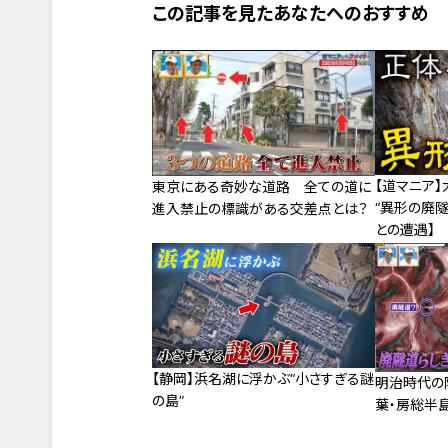
この記事を見たあなたへのおすすめ
【道マニア
東京にある奇妙な道路 全ての道に
“異形の廃隧
進入禁止の標識がある交差点とは？
との遭遇】
【静岡】浜名湖に浮かぶ“小さすぎる謎
明治時代の
の島”
葉・房総半