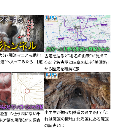
】大分・廃道マニアも絶句
古道を辿ると“地名の由来”が見えて
道”へ入ってみたら…【道
くる！？名古屋と岐阜を結ぶ「美濃路」
から歴史を紐解く旅
小学生が掘った隧道の通学路！？ 「こ
隧道！？地形図にない千
れは廃道の極地」 北海道にある廃道
島の“謎の廃隧道”を調査
の歴史とは