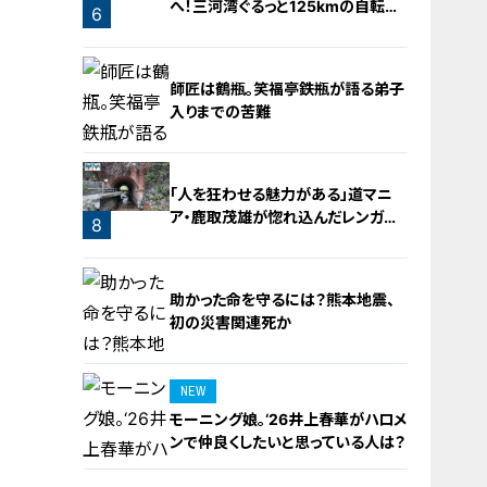
へ！三河湾ぐるっと125kmの自転車
6
旅！【チャント！特集】
5
師匠は鶴瓶。笑福亭鉄瓶が語る弟子
入りまでの苦難
「人を狂わせる魅力がある」道マニ
ア・鹿取茂雄が惚れ込んだレンガの
7
8
橋梁とは？未公開の道3選
助かった命を守るには？熊本地震、
初の災害関連死か
NEW
モーニング娘。‘26井上春華がハロメ
9
ンで仲良くしたいと思っている人は？