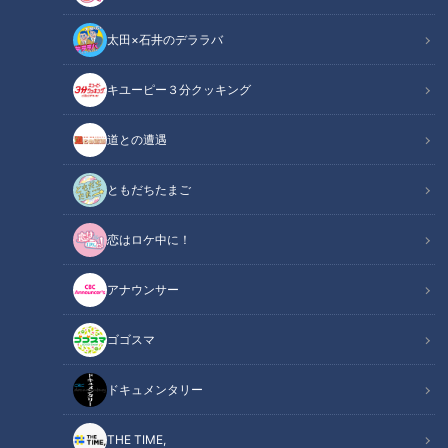
太田×石井のデララバ
キユーピー３分クッキング
画像：CBCテレビ『道との遭遇』
道との遭遇
この記事の画像
（全6枚）
ともだちたまご
恋はロケ中に！
アナウンサー
ゴゴスマ
ドキュメンタリー
THE TIME,