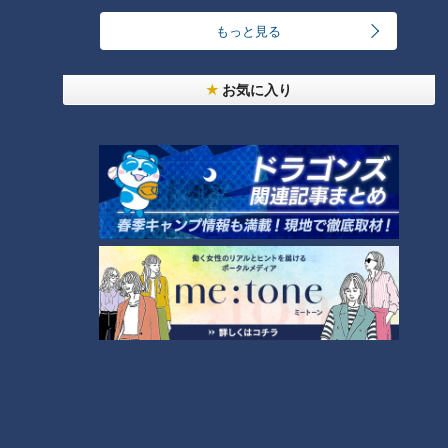
24時間
週間
月間
もっと見る
お気に入り
「人を狂わせる魅力がある」道マニア・鹿取茂雄が
惚れ込んだレンガの橋梁とは？未公開の道3選
1
友廣アナの自転車旅｜愛知・蒲郡市へ！三河湾ぐる
っと125kmの自転車旅！【チャント！特集】
2
NEW
【全力！なにわ実験部～ナゴヤのギモン、ガチ検証
3
～】しらたきで作った豚バラミンチの油そば
NEW
【全力！なにわ実験部～ナゴヤのギモン、ガチ検証
4
～】にんじんプリン