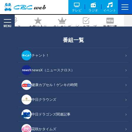
テレビ
ラジオ
イベント
MENU
ニュース
お気に入り
ランキング
ピックアップ
新着記事
CBC MAGAZINE
番組一覧
民家の隣が切通し！？かつて“天然の要
塞”と言われた鎌倉の住宅地に残る「高
チャント！
野の切通し」とは
newsX（ニュースクロス）
記事に戻る
健康カプセル！ゲンキの時間
中日クラウンズ
中日ドラゴンズ関連記事
花咲かタイムズ