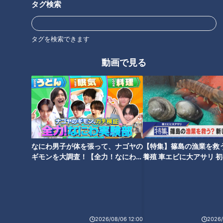
タグ検索
タグを検索できます
国道なのに超危険！？走行困難
中国道沿いの正体不明のトンネ
動画で見る
な日本三大酷道「国道157
ルはなぜ造られた？地図にも載
号」 激レア標識「40高中」＆
らない道の謎を解明！
路上河川「洗い越し」も
なにわ男子が体を張って、ナゴヤの
【特集】篠島の漁業を救
やむなく工事中断… 20年の歳
クレーンでミリ単位の調整！巨
ギモンを大調査！【全力！なにわ実
養殖 車エビに大アサリ 
月と540億円をかけた「日高横
大床版は1枚約20トン！？東名
験部～ナゴヤのギモン、ガチ検証
【newsX】
断道路」が完成しなかったワケ
～】
高速リニューアル工事の裏側
とは
2026/08/06 12:00
2026/