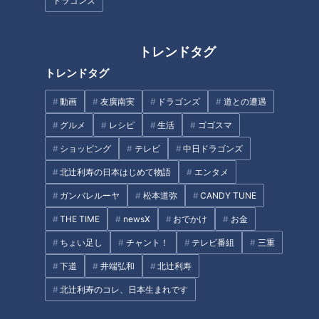
がないのに“遊園地あり”の標識
ドラゴンズ
課！？廃道マニアのプライベー
があるワケとは
トに密着 日本一の石段を誇る
3333段の「釈迦院御坂遊歩
道」も
トレンドタグ
トレンドタグ
動画
友廣南実
ドラゴンズ
道との遭遇
グルメ
レシピ
生活
ゴゴスマ
アーチの一本線は何のため？ 岐
冬季閉鎖された国道の驚きの使
阜県にある“特徴を持つ廃隧
い道とは？超難読な“幻の地
ショッピング
テレビ
中日ドラゴンズ
道”を巡る旅
名”クイズも 道マニアが出題す
北辻利寿の日本はじめて物語
エンタメ
る“道クイズ”第2弾にミキが挑
タグ
戦！
ガンバレルーヤ
松本道弥
CANDY TUNE
THE TIME
newsX
おでかけ
お金
エンタメ
ミキ
道との遭遇
隧道
ちょい足し
チャント！
テレビ番組
三重
下道
井端弘和
北辻利寿
オススメ関連コンテンツ
北辻利寿のコレ、日本生まれです