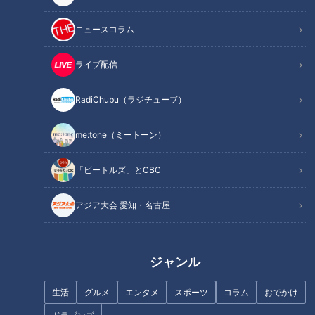
記事に戻る
ニュースコラム
この記事を見たあなたへのおすすめ
ライブ配信
RadiChubu（ラジチューブ）
me:tone（ミートーン）
なぜ“道”を好きになったのか？
畑を荒らすニホンカモシカ “特
「ビートルズ」とCBC
人生の節目に立つ道マニアが“人
別天然記念物が相手”「イノシシ
生の軌跡”を辿る
よりも大変」
アジア大会 愛知・名古屋
ジャンル
生活
グルメ
エンタメ
スポーツ
コラム
おでかけ
信号の色が逆の標識！？遊園地
国土地理院と古書店通いが日