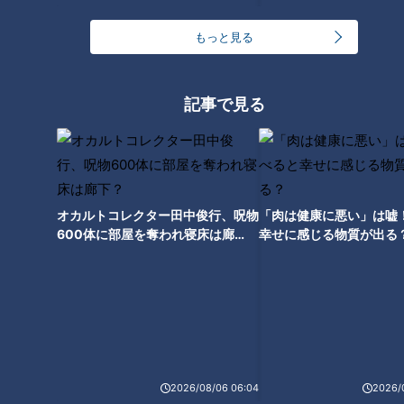
もっと見る
全国に2カ所しかない高速道路
の廃道 山梨県“中央道”の側道
に残る旧本線とは
記事で見る
オカルトコレクター田中俊行、呪物
「肉は健康に悪い」は嘘
600体に部屋を奪われ寝床は廊
幸せに感じる物質が出る
下？
ランキング
2026/08/06 06:04
2026/
RANKING