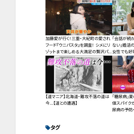
加藤愛が行く！三重・大紀町の愛され
「会話が続
フード『ウニパスタ』を調査！ シメにリ
ない」婚活
ゾットまで楽しめる大満足の贅沢パ
女性でも好
スタ
【道マニア】北海道・難攻不落の道は
「糖尿病」
今…【道との遭遇】
値スパイク
尿病の予防
タグ