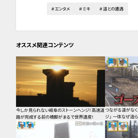
エンタメ
ミキ
道との遭遇
オススメ関連コンテンツ
つながる道がなく
今しか見られない岐阜のストーンヘンジ！高速道
ジ」 一体なぜ造
路が完成する前の橋脚がまるで世界遺産！