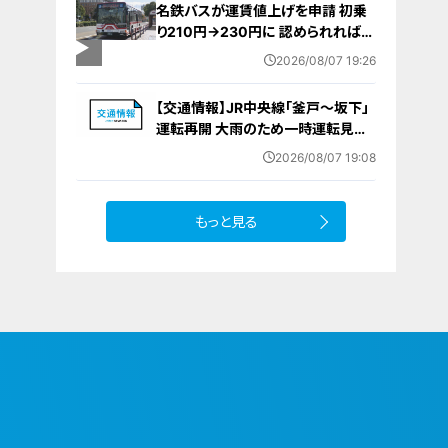
名鉄バスが運賃値上げを申請 初乗
り210円→230円に 認められれば
12月から全路線で平均1割程度の値
2026/08/07 19:26
上げへ 人件費増や燃料価格の高止
まりが理由
【交通情報】JR中央線「釜戸～坂下」
運転再開 大雨のため一時運転見合
わせ
2026/08/07 19:08
もっと見る