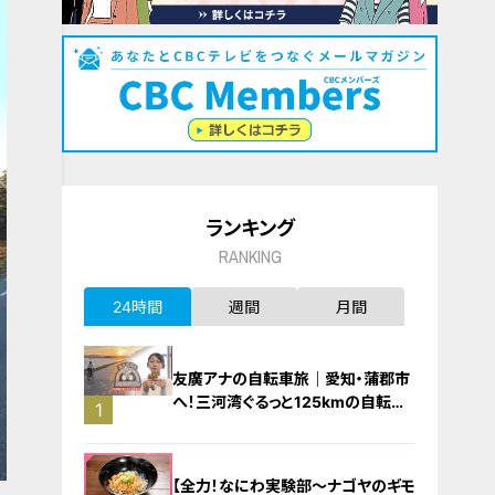
ランキング
RANKING
24時間
週間
月間
友廣アナの自転車旅｜愛知・蒲郡市
へ！三河湾ぐるっと125kmの自転車
1
旅！【チャント！特集】
【全力！なにわ実験部～ナゴヤのギモ