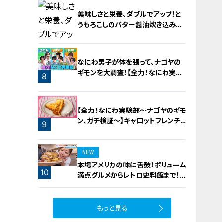
美味しさと栄養、ダブルでアップ！と
うもろこしのバター醤油炊き込みご
飯
6
なにわ男子が体を張って、ナゴヤの
ギモンを大調査！【全力！なにわ実験
8
部～ナゴヤのギモン、ガチ検証～】
7
【全力！なにわ実験部～ナゴヤのギモ
ン、ガチ検証～】キャロットフレンチ
9
ロースト
NEW
本場アメリカの味に舌鼓！ボリューム
10
満点グルメからレトロ史料館まで！
愛知・東海市の感動スポット3選
もっと見る