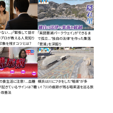
かない…」「緊張して話せ
「奥琵琶湖パークウェイ」ができるま
のプロが教える人見知り
で孤立…“独自の法律”を作った集落
印象を残すコツとは？
「菅浦」を深掘り
夏の食生活に注意！…血糖
横浜は川にフタをした“暗渠”が多
が起きているサインは？糖
い！？川の痕跡が残る暗渠道を巡る旅
・改善法