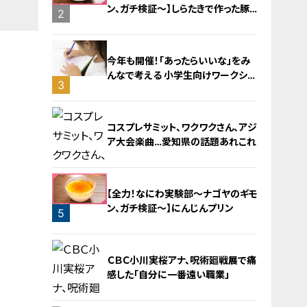
ン、ガチ検証～】しらたきで作った豚
2
バラミンチの油そば
今年も開催！「あったらいいな」をみ
んなで考える 小学生向けワークショ
3
ップを大府市で開催
コスプレサミット、ワクワクさん、アジ
ア大会楽曲…愛知県の話題あれこれ
【全力！なにわ実験部～ナゴヤのギモ
ン、ガチ検証～】にんじんプリン
5
4
ＣＢＣ小川実桜アナ、呪術廻戦展で痛
感した「自分に一番遠い職業」