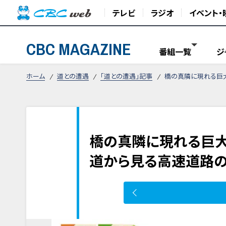
テレビ
ラジオ
イベント・
CBC MAGAZINE
番組一覧
ジ
ホーム
道との遭遇
「道との遭遇」記事
橋の真隣に現れる巨大
橋の真隣に現れる巨大
道から見る高速道路