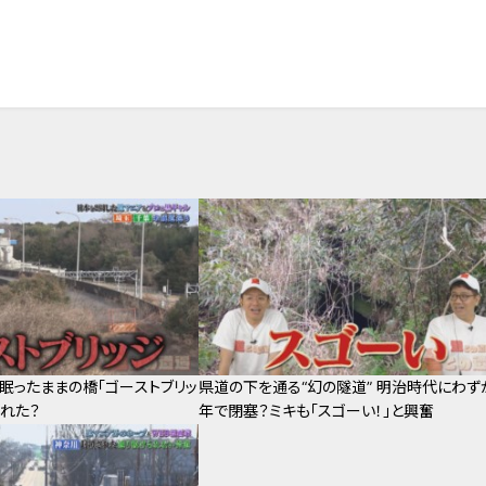
眠ったままの橋「ゴーストブリッ
県道の下を通る“幻の隧道” 明治時代にわず
られた？
年で閉塞？ミキも「スゴーい！」と興奮