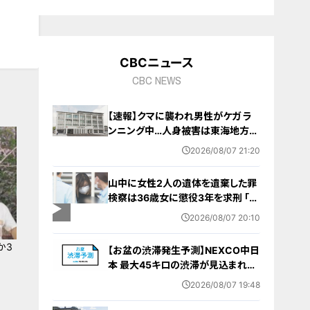
CBCニュース
CBC NEWS
【速報】クマに襲われ男性がケガ ラ
ンニング中…人身被害は東海地方で
今シーズン初めて 岐阜県高山市
2026/08/07 21:20
山中に女性2人の遺体を遺棄した罪
検察は36歳女に懲役3年を求刑 ｢遺
棄時に近くに居続けたこと自体が重
2026/08/07 20:10
要な寄与｣ 女は｢黙秘します｣弁護側
は無罪主張
か3
【お盆の渋滞発生予測】NEXCO中日
本 最大45キロの渋滞が見込まれる
区間も… 中央道・東名・新東名・東名
2026/08/07 19:48
阪道・伊勢湾岸道・北陸道など 一覧
（8月7日～16日）