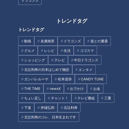
年に2回だけ公開される立ち入
ドラゴンズ
ングエリア⁉ 道マニアが厳選
り禁止エリア 遊歩道と化した
する阪神高速道路の魅力
愛知県「旧国鉄中央本線の廃線
跡」に特別潜入
トレンドタグ
トレンドタグ
動画
友廣南実
ドラゴンズ
道との遭遇
グルメ
レシピ
生活
ゴゴスマ
国道なのに超危険！？走行困難
一度入ると通り抜けられない
ショッピング
テレビ
中日ドラゴンズ
な日本三大酷道「国道157
道！？謎の横穴があるトンネ
号」 激レア標識「40高中」＆
ル！？WEB漫画家やしろあずき
北辻利寿の日本はじめて物語
エンタメ
路上河川「洗い越し」も
と奇道を巡る！
ガンバレルーヤ
松本道弥
CANDY TUNE
タグ
THE TIME
newsX
おでかけ
お金
エンタメ
ミキ
道との遭遇
ちょい足し
チャント！
テレビ番組
三重
下道
井端弘和
北辻利寿
北辻利寿のコレ、日本生まれです
オススメ関連コンテンツ