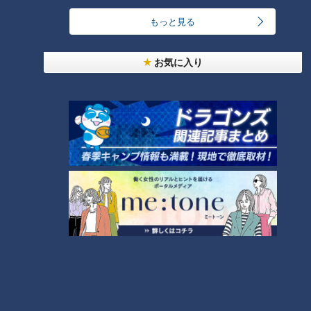
RANKING
もっと見る
24時間
週間
月間
お気に入り
「人を狂わせる魅力がある」道マニア・鹿取茂雄が
惚れ込んだレンガの橋梁とは？未公開の道3選
1
友廣アナの自転車旅｜愛知・蒲郡市へ！三河湾ぐる
っと125kmの自転車旅！【チャント！特集】
2
NEW
【全力！なにわ実験部～ナゴヤのギモン、ガチ検証
3
～】しらたきで作った豚バラミンチの油そば
NEW
【全力！なにわ実験部～ナゴヤのギモン、ガチ検証
4
～】にんじんプリン