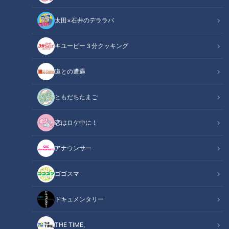
太田×石井のデララバ
キユーピー３分クッキング
今しか見られない岐阜のストーンヘンジ！高速道路が完成する前の橋脚
道との遭遇
がまるで世界遺産！
ともだちたまご
この記事の画像
（全5枚）
恋はロケ中に！
アナウンサー
ゴゴスマ
ドキュメンタリー
THE TIME,