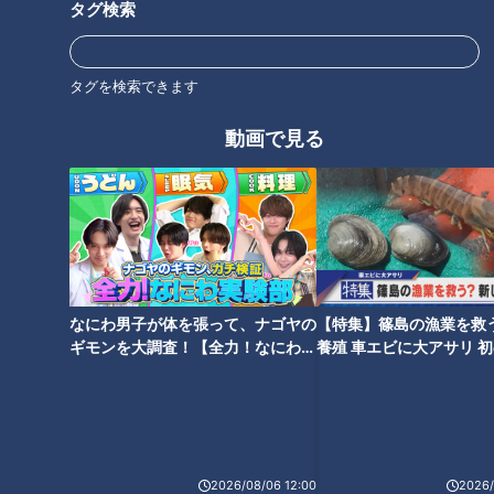
タグ検索
タグを検索できます
動画で見る
「一時停止」の標識が14か所連
おにぎりやパンが食べ放題！？
続！30mに1回停止しないとい
岐阜県エリアの安い＆美味しい
けない奇妙な道“奇道”とは
人気のモーニング３店を紹介！
なにわ男子が体を張って、ナゴヤの
【特集】篠島の漁業を救
ギモンを大調査！【全力！なにわ実
養殖 車エビに大アサリ 
手掘りの隧道！？ 道マニアが厳
験部～ナゴヤのギモン、ガチ検証
【newsX】
“未成道”を巡る旅！繁華街に残
選する、トンネルが普及する前
～】
る未完成の道の謎が明らかに！
の古き良き隧道！
工事が中断から20年間進まない
ワケは？
2026/08/06 12:00
2026/