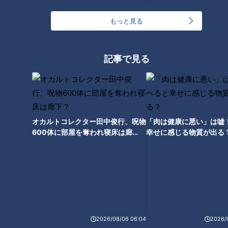
もっと見る
“廃参道”を巡る旅！明治時代に
10年間かけて造った隧道が出
記事で見る
現 廃線となった鉄橋跡も
オカルトコレクター田中俊行、呪物
「肉は健康に悪い」は嘘
600体に部屋を奪われ寝床は廊
幸せに感じる物質が出る
下？
2026/08/06 06:04
2026/
ランキング