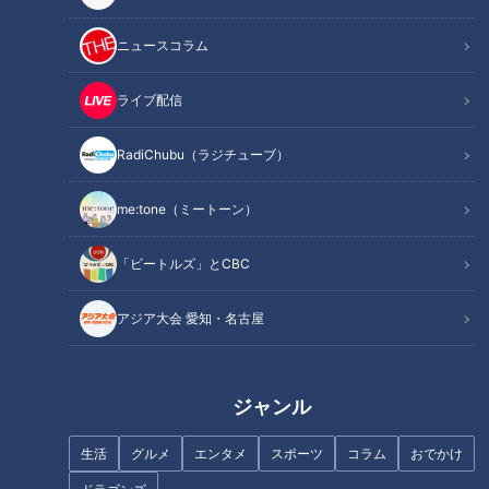
記事に戻る
ニュースコラム
ライブ配信
この記事を見たあなたへのおすすめ
RadiChubu（ラジチューブ）
me:tone（ミートーン）
「ビートルズ」とCBC
明治時代の隧道をラリーカーが
日本一人口の少ない町に眠る線
駆け抜ける！公道を猛スピード
路跡！当時のトロッコレール発
アジア大会 愛知・名古屋
で走るラリージャパンのコース
見で道マニアも感動！“廃道”を
を巡る旅
巡る旅
ジャンル
生活
グルメ
エンタメ
スポーツ
コラム
おでかけ
すぐ傍を車が駆け抜けるパーキ