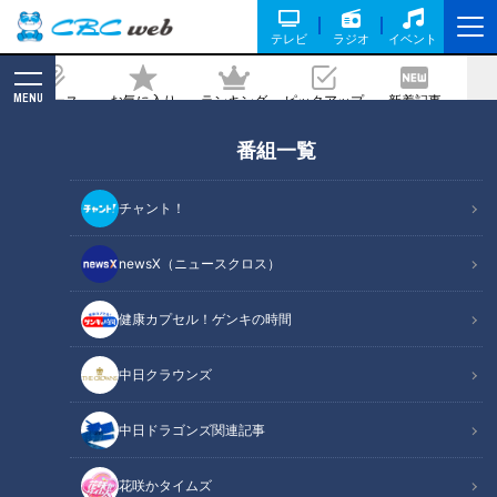
テレビ
ラジオ
イベント
MENU
ニュース
お気に入り
ランキング
ピックアップ
新着記事
CBC MAGAZINE
番組一覧
今しか見られない岐阜のストーンヘン
ジ！高速道路が完成する前の橋脚がまる
チャント！
で世界遺産！
newsX（ニュースクロス）
記事に戻る
健康カプセル！ゲンキの時間
中日クラウンズ
中日ドラゴンズ関連記事
花咲かタイムズ