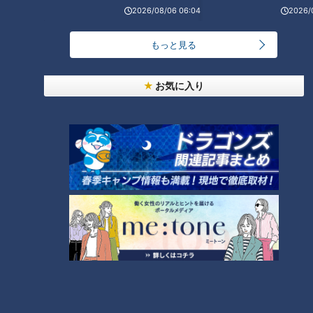
2026/08/06 06:04
2026/
もっと見る
ランキング
お気に入り
RANKING
24時間
週間
月間
「人を狂わせる魅力がある」道マニア・鹿取茂雄が
惚れ込んだレンガの橋梁とは？未公開の道3選
1
NEW
【全力！なにわ実験部～ナゴヤのギモン、ガチ検証
2
～】しらたきで作った豚バラミンチの油そば
友廣アナの自転車旅｜愛知・蒲郡市へ！三河湾ぐる
っと125kmの自転車旅！【チャント！特集】