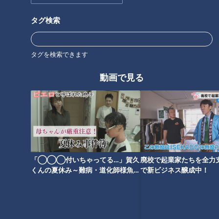
タグ検索
オススメ関連コンテンツ
タグを検索できます
動画で見る
3時間待ちでも並びたい！雨で
石丸幹二「すごい痩せました
も大行列ができる東海地方最新
ね！」…世界一楽なスクワッ
スポット
ト！？ダイエットのスペシャリ
「◯◯◯付いちゃってる…」賀久
廃校で起業家たちを全力支
ストに学ぶ「無理なくやせる方
くんの夏休み～難病・道化師様魚鱗
で新ビジネス醸成中！
法」
癬と闘う～配信型ドキュメンタリー
「ピエロと呼ばれた息子」第１４３
話