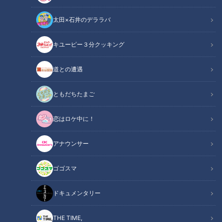
太田×石井のデララバ
キユーピー３分クッキング
道との遭遇
CBCテレビ『チャント！』マヂ学校に向かいます
ともだちたまご
この記事の画像
（全9枚）
恋はロケ中に！
アナウンサー
ゴゴスマ
ドキュメンタリー
THE TIME,