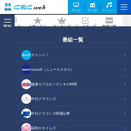
テレビ
ラジオ
イベント
MENU
ニュース
お気に入り
ランキング
ピックアップ
新着記事
CBC MAGAZINE
番組一覧
韓国風メンズメイクでマヂラブ、イケメ
ンに!? 進化する美容系学校『名古屋ビュ
チャント！
ーティーアート専門学校』で大変身！
newsX（ニュースクロス）
記事に戻る
健康カプセル！ゲンキの時間
中日クラウンズ
中日ドラゴンズ関連記事
花咲かタイムズ