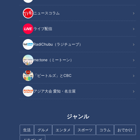
記事に戻る
ニュースコラム
この記事を見たあなたへのおすすめ
ライブ配信
RadiChubu（ラジチューブ）
me:tone（ミートーン）
“チャラ男疑惑”から一転！？爽
「手をつなぐ？つながない？」
「ビートルズ」とCBC
やかイケメン×グラドル美女、
シャイな男子と天真爛漫ガール
そして芸人×気遣い男子の2組の
が織りなす、じれったい胸キュ
アジア大会 愛知・名古屋
結末とは
ン旅
ジャンル
生活
グルメ
エンタメ
スポーツ
コラム
おでかけ
新感覚「生もっちぷりん」に感
究極の映えラーメン誕生！ハッ