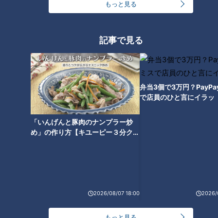
もっと見る
記事で見る
弁当3個で3万円？PayP
で店員のひと言にイラッ
ランキング
「いんげんと豚肉のナンプラー炒
RANKING
め」の作り方【キユーピー３分クッ
キング】
24時間
週間
月間
友廣アナの自転車旅｜愛知・蒲郡市へ！三河湾ぐる
っと125kmの自転車旅！【チャント！特集】
1
2026/08/07 18:00
2026/
もっと見る