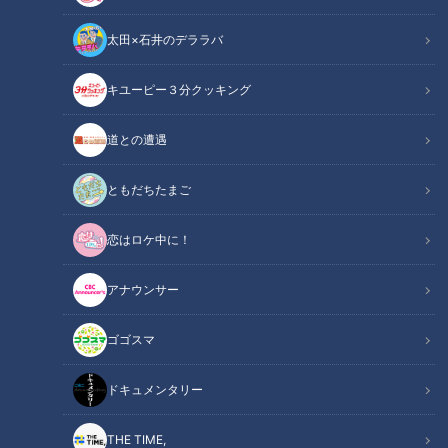
太田×石井のデララバ
キユーピー３分クッキング
CBCテレビ『チャント！』マヂ学校に向かいます
道との遭遇
この記事の画像
（全8枚）
ともだちたまご
恋はロケ中に！
アナウンサー
ゴゴスマ
ドキュメンタリー
THE TIME,