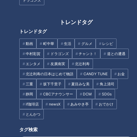
激！グラビアアイドル・三田悠
ピーレインボーラーメン！
ドラゴンズ
貴の軽トラ本州縦断の旅
トレンドタグ
トレンドタグ
動画
町中華
生活
グルメ
レシピ
女性アナのランチが意外すぎ
中村彩賀
ドラゴンズ
チャント！
道との遭遇
る！？“頑張りすぎない”ごはん
サウナも工芸手作り体験も“なま
術と働くママの知恵
はげ”尽くし！グラビアアイド
エンタメ
友廣南実
北辻利寿
ル・三田悠貴の軽トラ本州縦断
北辻利寿の日本はじめて物語
CANDY TUNE
お金
の旅
タグ
三重
坂下千里子
夏目みな美
角上清司
静岡
CBCアナウンサー
DCM
SDGs
教育
チャント！
マヂカルラブリー
if珈琲店
newsX
あみやき亭
おでかけ
とんかつ
オススメ関連コンテンツ
タグ検索