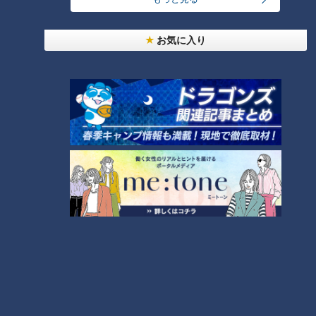
コスプレサミット、ワクワクさん、アジア大会楽
曲…愛知県の話題あれこれ
お気に入り
【全力！なにわ実験部～ナゴヤのギモン、ガチ検証
～】しらたきで作った豚バラミンチの油そば
3
【全力！なにわ実験部～ナゴヤのギモン、ガチ検証
～】にんじんプリン
4
2
美味しさと栄養、ダブルでアップ！とうもろこしの
バター醤油炊き込みご飯
なにわ男子が体を張って、ナゴヤのギモンを大調
査！【全力！なにわ実験部～ナゴヤのギモン、ガチ
6
検証～】