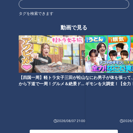
タグを検索できます
動画で見る
2000人に1人しか注文しない幻
のメニュー！？山本屋本店「味
「すごい痩せましたね！」…世
噌煮込うどん」意外と知らない
界一楽なスクワット！？ダイエ
驚きのサービス
ットのスペシャリストに学ぶ
「無理なくやせる方法」
【四国一周】軽トラ女子三田が松山
なにわ男子が体を張って
から下道で一周！グルメ＆絶景ドラ
ギモンを大調査！【全力
イブ⑳
験部～ナゴヤのギモン、
～】
「避妊リング」という選択肢...
実際に使用している人の声
2026/08/07 21:00
2026/