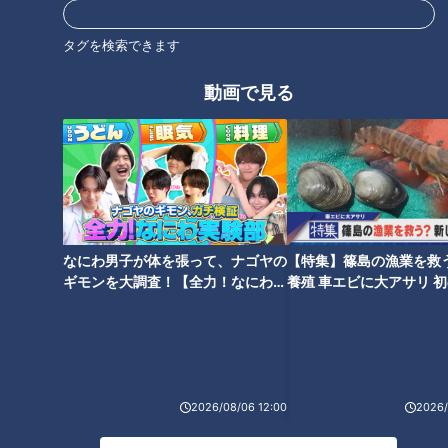
教育
チャント！
マヂカルラブリー
タグを検索できます
動画で見る
オススメ関連コンテンツ
なにわ男子が体を張って、ナゴヤの
【特集】篠島の漁業を救
ギモンを大調査！【全力！なにわ実
養殖 車エビに大アサリ 
石丸幹二「すごい痩せました
験部～ナゴヤのギモン、ガチ検証
【newsX】
ね！」…世界一楽なスクワッ
～】
ト！？ダイエットのスペシャリ
ストに学ぶ「無理なくやせる方
法」
2026/08/06 12:00
2026/