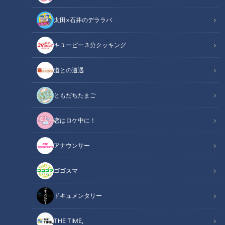
太田×石井のデララバ
キユーピー３分クッキング
道との遭遇
マヂラブもスイーツを堪能！高校生・二ツ星パティシエに、ふるさと納
税返礼品も！愛知『安城生活福祉高等専修学校』をリポート
ともだちたまご
この記事の画像
（全11枚）
恋はロケ中に！
アナウンサー
ゴゴスマ
ドキュメンタリー
THE TIME,