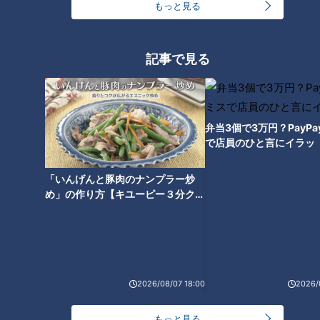
もっと見る
記事で見る
弁当3個で3万円？PayP
ランキング
で店員のひと言にイラッ
RANKING
「いんげんと豚肉のナンプラー炒
24時間
週間
月間
め」の作り方【キユーピー３分クッ
キング】
友廣アナの自転車旅｜愛知・蒲郡市へ！三河湾ぐる
っと125kmの自転車旅！【チャント！特集】
1
2026/08/07 18:00
2026/
コスプレサミット、ワクワクさん、アジア大会楽
曲…愛知県の話題あれこれ
もっと見る