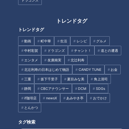
ドラゴンズ
トレンドタグ
トレンドタグ
距離を縮めるコツは“味噌”にあ
履歴書にインスタのフォロワー
動画
町中華
生活
レシピ
グルメ
り？婚活のプロに聞くおうちデ
数を書く欄も！！美容業界を目
ートで距離が縮まる5つのポイ
指すZ世代にパンサー向井が深
中村彩賀
ドラゴンズ
チャント！
道との遭遇
ント
掘り！
エンタメ
友廣南実
北辻利寿
北辻利寿の日本はじめて物語
CANDY TUNE
お金
三重
坂下千里子
夏目みな美
角上清司
静岡
CBCアナウンサー
DCM
SDGs
「鶏の出汁がすごい」高知で鍋
サウナも工芸手作り体験も“なま
if珈琲店
newsX
あみやき亭
おでかけ
焼きラーメンを堪能！グラビア
はげ”尽くし！グラビアアイド
アイドル・三田悠貴の軽トラ四
ル・三田悠貴の軽トラ本州縦断
とんかつ
国一周の旅
の旅
タグ
タグ検索