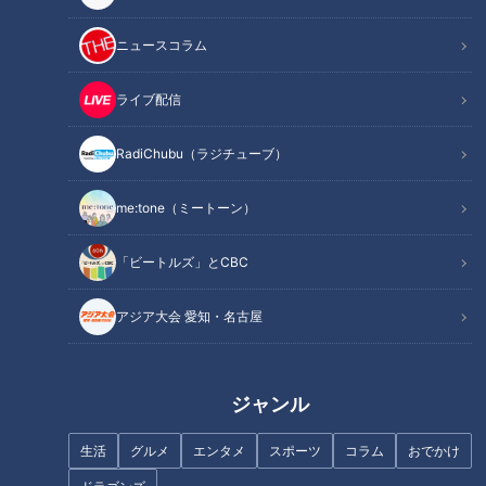
ニュースコラム
ライブ配信
RadiChubu（ラジチューブ）
記事に戻る
me:tone（ミートーン）
この記事を見たあなたへのおすすめ
「ビートルズ」とCBC
アジア大会 愛知・名古屋
ジャンル
名古屋のおしゃれトレンド最前
新感覚「生もっちぷりん」に感
線！ゼロからプロにする『名古
激！グラビアアイドル・三田悠
生活
グルメ
エンタメ
スポーツ
コラム
おでかけ
屋モード学園』にパンサー向井
貴の軽トラ本州縦断の旅
が潜入！