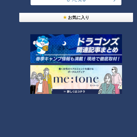
【全力！なにわ実験部～ナゴヤのギモン、ガチ検証
お気に入り
～】しらたきで作った豚バラミンチの油そば
3
【全力！なにわ実験部～ナゴヤのギモン、ガチ検証
～】にんじんプリン
4
2
美味しさと栄養、ダブルでアップ！とうもろこしの
バター醤油炊き込みご飯
なにわ男子が体を張って、ナゴヤのギモンを大調
査！【全力！なにわ実験部～ナゴヤのギモン、ガチ
6
検証～】
【全力！なにわ実験部～ナゴヤのギモン、ガチ検証
～】キャロットフレンチロースト
7