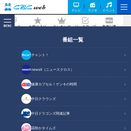
テレビ
ラジオ
イベント
MENU
ニュース
お気に入り
ランキング
ピックアップ
新着記事
CBC MAGAZINE
番組一覧
マヂラブもスイーツを堪能！高校生・二
ツ星パティシエに、ふるさと納税返礼品
チャント！
も！愛知『安城生活福祉高等専修学校』
をリポート
newsX（ニュースクロス）
健康カプセル！ゲンキの時間
記事に戻る
中日クラウンズ
中日ドラゴンズ関連記事
花咲かタイムズ