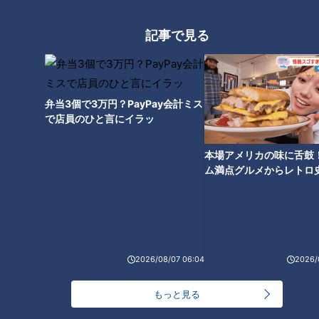
記事で見る
弁当3個で3万円？PayPay会計ミス
で店員のひと言にイラッ
本場アメリカの味に舌鼓
ム満点グルメからレトロ
で！愛知・東海市の感動
選
ランキング
RANKING
24時間
週間
月間
2026/08/07 06:04
2026/
もっと見る
20代男性「この世から消えろ」と書き込んだ人物
は～配信型ドキュメンタリー「ピエロと呼ばれた息