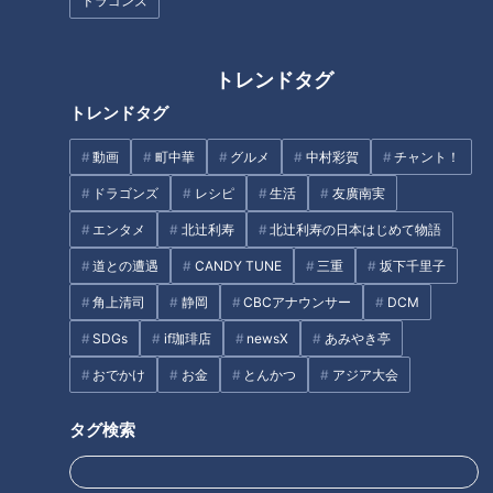
ドラゴンズ
【感動解決！てぃ先生の“子育て
この春アップデート！進化した
トレンドタグ
お悩み相談室”】あと10分、生で
最新イチゴ狩り【花咲かタイム
トレンドタグ
しゃべります#63
ズ】
動画
町中華
グルメ
中村彩賀
チャント！
タグ
ドラゴンズ
レシピ
生活
友廣南実
動画
生活
チャント！
エンタメ
北辻利寿
北辻利寿の日本はじめて物語
道との遭遇
CANDY TUNE
三重
坂下千里子
角上清司
静岡
CBCアナウンサー
DCM
オススメ関連コンテンツ
SDGs
if珈琲店
newsX
あみやき亭
おでかけ
お金
とんかつ
アジア大会
タグ検索