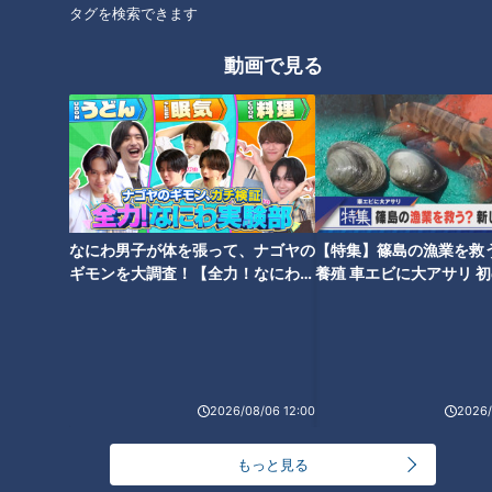
SNSで話題“冷凍子ママ”厳選 お
子どもに人気！？「珍自転車」
タグを検索できます
弁当に最適「冷凍食品」【新生
チャント的"第1回WBC“を開催
活応援WEEK】
【子どもの笑顔WEEK】
動画で見る
自分で盛り付け食欲アップ！ 毎
砂場からフォトスタジオまで！
朝わくわくパフェ風ごはん【子
視聴者さん御用達の室内公園
なにわ男子が体を張って、ナゴヤの
【特集】篠島の漁業を救
どもの笑顔WEEK】
【子どもの笑顔WEEK】
ギモンを大調査！【全力！なにわ実
養殖 車エビに大アサリ 
験部～ナゴヤのギモン、ガチ検証
【newsX】
～】
2026/08/06 12:00
2026/
街録！名古屋で聞きました ウチ
の子どもが笑顔になる瞬間【子
もっと見る
どもの笑顔WEEK】