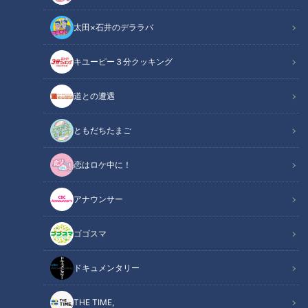
太田×石井のデララバ
キユーピー３分クッキング
４月リニューアル！動物に魚！「よくばり」な公園とは？【新生活応援
WEEK】
道との遭遇
この記事の画像
（全1枚）
ともだちたまご
恋はロケ中に！
アナウンサー
ゴゴスマ
記事に戻る
ドキュメンタリー
この記事を見たあなたへのおすすめ
THE TIME,