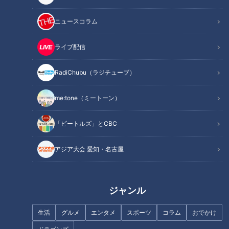
ニュースコラム
ライブ配信
東海地方初出店&amp;名古屋限
猛暑疲れを回復！最新の癒やさ
RadiChubu（ラジチューブ）
定スイーツが続々登場! 大リニ
れスポットを紹介！【花咲かタ
ューアルしたデパ地下が熱い
イムズ】
『ジェイアール名古屋タカシマ
me:tone（ミートーン）
ヤ』
「ビートルズ」とCBC
アジア大会 愛知・名古屋
8月「熱中症」第二波を防ぐ方
大人気グランピング! 秋の食材
法は？…夏に大事な水分補給術
たっぷりの鍋が新登場
「飲水学」
ジャンル
生活
グルメ
エンタメ
スポーツ
コラム
おでかけ