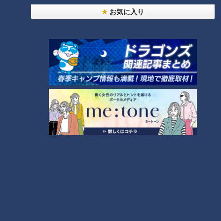
1
子」第１４０話
お気に入り
【全力！なにわ実験部～ナゴヤのギモン、ガチ検証
～】キャロットフレンチロースト
2
もっと見る
CBCニュース
CBC NEWS
小学校講師の男(38)を児童ポルノ所持の疑いで逮
捕 三重県
2026/08/06 23:18
災害時の“最後の手段” 車中泊避難で気をつけること
愛知･豊田市は4年前からマニュアル作成 最悪の場
合死に至る｢エコノミークラス症候群｣にならないた
2026/08/06 19:14