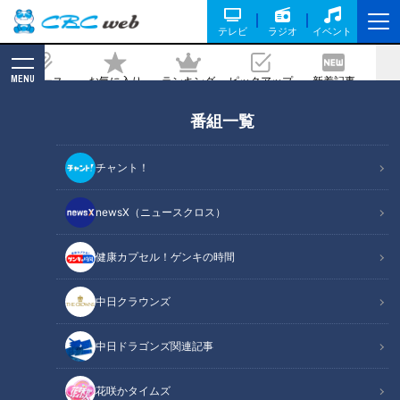
テレビ
ラジオ
イベント
MENU
ニュース
お気に入り
ランキング
ピックアップ
新着記事
CBC MAGAZINE
番組一覧
４月リニューアル！動物に魚！「よくば
り」な公園とは？【新生活応援WEEK】
チャント！
記事に戻る
newsX（ニュースクロス）
健康カプセル！ゲンキの時間
中日クラウンズ
中日ドラゴンズ関連記事
花咲かタイムズ