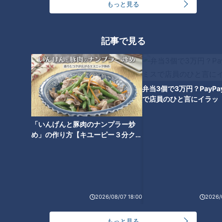
もっと見る
記事で見る
自分で盛り付け食欲アップ！ 毎
砂場からフォトスタジオまで！
朝わくわくパフェ風ごはん【子
視聴者さん御用達の室内公園
どもの笑顔WEEK】
【子どもの笑顔WEEK】
弁当3個で3万円？PayP
で店員のひと言にイラッ
「いんげんと豚肉のナンプラー炒
め」の作り方【キユーピー３分クッ
キング】
街録！名古屋で聞きました ウチ
の子どもが笑顔になる瞬間【子
どもの笑顔WEEK】
2026/08/07 18:00
2026/
もっと見る