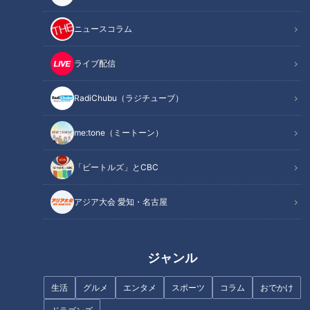
ニュースコラム
ライブ配信
東海地方初出店&amp;名古屋限
猛暑疲れを回復！最新の癒やさ
定スイーツが続々登場! 大リニ
れスポットを紹介！【花咲かタ
ューアルしたデパ地下が熱い
イムズ】
RadiChubu（ラジチューブ）
『ジェイアール名古屋タカシマ
ヤ』
me:tone（ミートーン）
「ビートルズ」とCBC
8月「熱中症」第二波を防ぐ方
大人気グランピング! 秋の食材
アジア大会 愛知・名古屋
法は？…夏に大事な水分補給術
たっぷりの鍋が新登場
「飲水学」
ジャンル
生活
グルメ
エンタメ
スポーツ
コラム
おでかけ