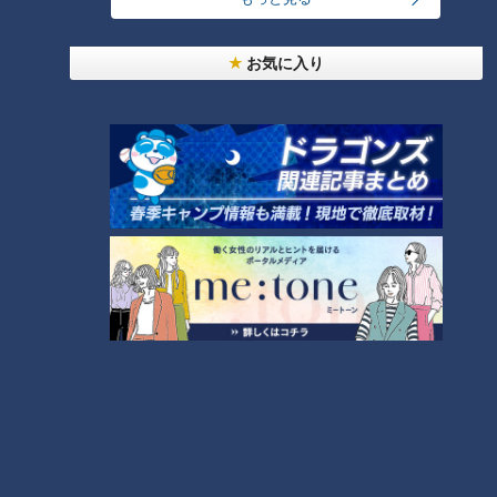
お気に入り
ランキング
RANKING
24時間
週間
月間
友廣アナの自転車旅｜愛知・蒲郡市へ！三河湾ぐる
っと125kmの自転車旅！【チャント！特集】
1
【全力！なにわ実験部～ナゴヤのギモン、ガチ検証
～】しらたきで作った豚バラミンチの油そば
2