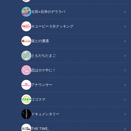
太田×石井のデララバ
チャント！
キユーピー３分クッキング
くらしニュース
道との遭遇
新しい生活をスタートさせて期待に胸をふくらませる４月は
「新生活応援」をテーマに様々なトピックスを取り上げます。
ともだちたまご
4月4日放送の『チャント！』では 「４月リニューアル！動物
恋はロケ中に！
に魚！「よくばり」な公園とは？」を紹介。
アナウンサー
この記事の画像を見る
ゴゴスマ
この記事を見たあなたへのおすすめ
ドキュメンタリー
THE TIME,