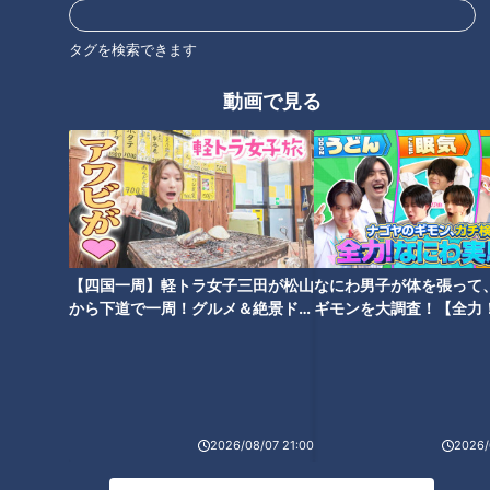
番組サイト
タグを検索できます
最新話の見逃し配信はこちら
動画で見る
オススメ関連コンテンツ
【四国一周】軽トラ女子三田が松山
なにわ男子が体を張って
から下道で一周！グルメ＆絶景ドラ
ギモンを大調査！【全力
イブ⑳
験部～ナゴヤのギモン、
～】
SNSで話題“冷凍子ママ”厳選 お
子どもに人気！？「珍自転車」
弁当に最適「冷凍食品」【新生
チャント的"第1回WBC“を開催
活応援WEEK】
【子どもの笑顔WEEK】
2026/08/07 21:00
2026/