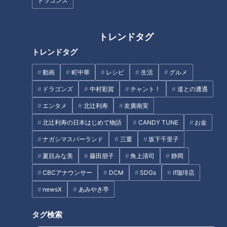
ドラゴンズ
【感動解決！てぃ先生の“子育て
この春アップデート！進化した
お悩み相談室”】あと10分、生で
最新イチゴ狩り【花咲かタイム
トレンドタグ
しゃべります#63
ズ】
トレンドタグ
タグ
動画
町中華
レシピ
生活
グルメ
動画
生活
チャント！
ドラゴンズ
中村彩賀
チャント！
道との遭遇
エンタメ
北辻利寿
友廣南実
番組紹介
北辻利寿の日本はじめて物語
CANDY TUNE
お金
ナガシマスパーランド
三重
坂下千里子
チャント！
夏目みな美
藤田朋子
角上清司
静岡
くらしニュース
CBCアナウンサー
DCM
SDGs
if珈琲店
身近な生活情報から芸能、どこよりも詳しい天気情報などなど、東
newsX
あみやき亭
海3県にとことん寄り添う新しい報道・情報番組。毎週月～金曜 午
後3:49～5:50放送（金曜は午後4:50～5:50放送）。
タグ検索
ホームページ