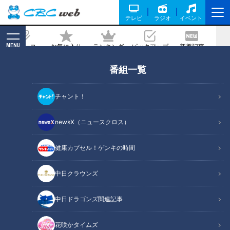
テレビ
ラジオ
イベント
MENU
ニュース
お気に入り
ランキング
ピックアップ
新着記事
CBC MAGAZINE
番組一覧
４月リニューアル！動物に魚！「よくば
り」な公園とは？【新生活応援WEEK】
チャント！
2023/04/05 10:54
2023年4月4日放送
newsX（ニュースクロス）
健康カプセル！ゲンキの時間
中日クラウンズ
中日ドラゴンズ関連記事
花咲かタイムズ