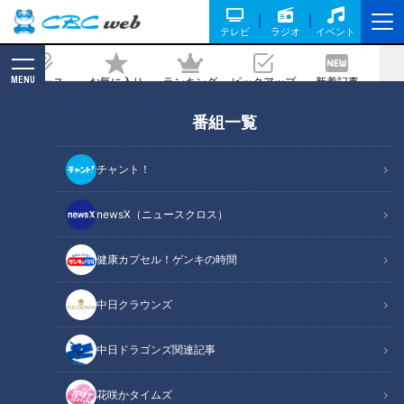
テレビ
ラジオ
イベント
MENU
ニュース
お気に入り
ランキング
ピックアップ
新着記事
CBC MAGAZINE
番組一覧
「しびれ」命に関わる病も…原因はどこ
にある？名医が解明！しびれの意外な原
チャント！
因
newsX（ニュースクロス）
記事に戻る
健康カプセル！ゲンキの時間
中日クラウンズ
中日ドラゴンズ関連記事
花咲かタイムズ