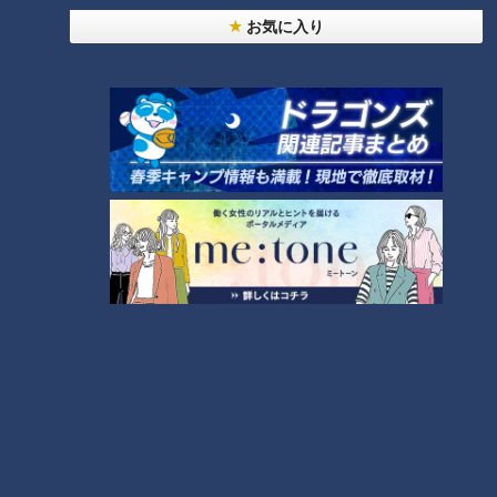
NEW
お気に入り
「心筋梗塞」生死の分かれ道は？…“夏の厳しい暑
1
さ”もきっかけに！発症前のキケンなサインと対処
法
NEW
モーニング娘。‘26井上春華がハロメンで仲良くし
たいと思っている人は？
「すごい痩せましたね！」…世界一楽なスクワッ
ト！？ダイエットのスペシャリストに学ぶ「無理な
3
くやせる方法」
大学のサークルで増える？複数のスポーツを融合さ
せた「ピックルボール」
2
「夏の脳梗塞」熱中症に似ている！？…生死の分か
れ道！経験者から学ぶ“発症時の身体の異変”
5