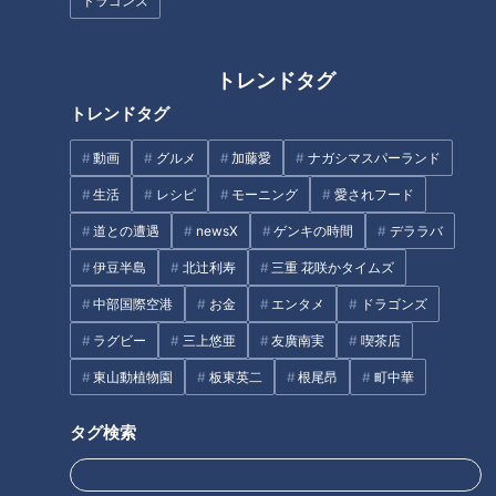
ドラゴンズ
トレンドタグ
「糖尿病」夏の食生活に注
国民病「肩こり」原因は首？…
トレンドタグ
意！…血糖値スパイクが起きて
注目のインナーマッスル「頚長
いるサインは？糖尿病の予防・
筋（けいちょうきん）」！肩こ
動画
グルメ
加藤愛
ナガシマスパーランド
改善法
りや首のこりなど不調から身体
タグ
を守る方法
生活
レシピ
モーニング
愛されフード
道との遭遇
newsX
ゲンキの時間
デララバ
生活
健康
ゲンキの時間
坂下千里子
石丸幹二
伊豆半島
北辻利寿
三重 花咲かタイムズ
中部国際空港
お金
エンタメ
ドラゴンズ
オススメ関連コンテンツ
ラグビー
三上悠亜
友廣南実
喫茶店
東山動植物園
板東英二
根尾昂
町中華
タグ検索