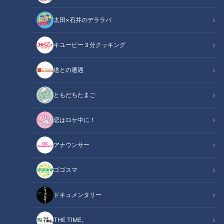
太田×石井のデララバ
キユーピー３分クッキング
CBCテレビ『健康カプセル！ゲンキの時間』
道との遭遇
この記事の画像
（全2枚）
ともだちたまご
恋はロケ中に！
アナウンサー
ゴゴスマ
記事に戻る
ドキュメンタリー
この記事を見たあなたへのおすすめ
THE TIME,