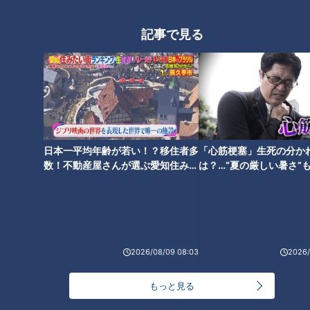
は？経験者が語る違和感と初期
症状…名医おすすめの認知症予
記事で見る
防法もご紹介
日本一平均年齢が若い！？移住者多
「心筋梗塞」生死の分か
数！不動産屋さんが選ぶ愛知住みた
は？…“夏の厳しい暑さ”
い街ランキング1位は？
に！発症前のキケンなサ
法
ランキング
2026/08/09 08:03
2026/
RANKING
24時間
週間
月間
もっと見る