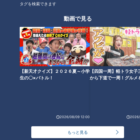
タグを検索できます
命を脅かす「糖尿病」への落と
「すごい痩せましたね！」…世
し穴とは？...専門医に学ぶ！糖
動画で見る
界一楽なスクワット！？ダイエ
尿病の予防法や改善法
ットのスペシャリストに学ぶ
「無理なくやせる方法」
【新天才クイズ】２０２６夏～小学
【四国一周】軽トラ女子
もし「脳卒中」になったらどう
生の〇×バトル！
から下道で一周！グルメ
身体のSOS！危険な神経痛
する？…脳出血・くも膜下出
イブ⑳
血・脳梗塞 命を守るための正し
い対策
2026/08/09 12:00
2026/
もっと見る
「認知症」なりやすい人の特徴