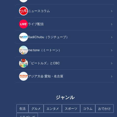
ニュースコラム
ライブ配信
身体の不調「手」に現れる!?…
「認知症」なりやすい人の特徴
RadiChubu（ラジチューブ）
あなたの「手」大丈夫？しび
は？経験者が語る違和感と初期
れ・痛み・腫れ“手の違和感”の
症状…名医おすすめの認知症予
me:tone（ミートーン）
原因
防法もご紹介
「ビートルズ」とCBC
朝の違和感、放置は危険！「ば
アジア大会 愛知・名古屋
ね指」に注意
魚鱗癬は他人にうつりません！
体のどこが一番かゆいのか…聞
ジャンル
いてみると。～定期配信型ドキ
ュメンタリー「ピエロと呼ばれ
生活
グルメ
エンタメ
スポーツ
コラム
おでかけ
た息子」第74話