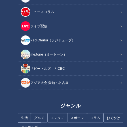
ニュースコラム
ライブ配信
「食中毒」おにぎり・お弁当作
地産地消のサラダめし
りの注意点…旬の食材に“謎の食
RadiChubu（ラジチューブ）
中毒”も！今注目すべき食中毒の
原因や予防法
me:tone（ミートーン）
「ビートルズ」とCBC
今が旬のデラウェア。おすすめ
の食べ方は「冷凍」
アジア大会 愛知・名古屋
「かきの柚子しぐれ煮・半熟卵
のだししょうゆ漬け」の作り方
【キユーピー３分クッキング】
ジャンル
生活
グルメ
エンタメ
スポーツ
コラム
おでかけ