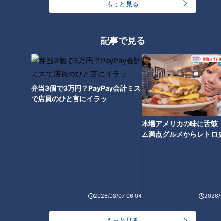
もっと見る
記事で見る
弁当3個で3万円？PayPay会計ミス
で店員のひと言にイラッ
本場アメリカの味に舌鼓
ランキング
ム満点グルメからレトロ
RANKING
で！愛知・東海市の感動
選
24時間
週間
月間
友廣アナの自転車旅｜愛知・蒲郡市へ！三河湾ぐる
2026/08/07 06:04
2026/
っと125kmの自転車旅！【チャント！特集】
1
もっと見る