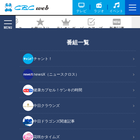
テレビ
ラジオ
イベント
MENU
ニュース
お気に入り
ランキング
ピックアップ
新着記事
CBC MAGAZINE
番組一覧
2月の旬食材
チャント！
記事に戻る
newsX（ニュースクロス）
健康カプセル！ゲンキの時間
中日クラウンズ
中日ドラゴンズ関連記事
花咲かタイムズ