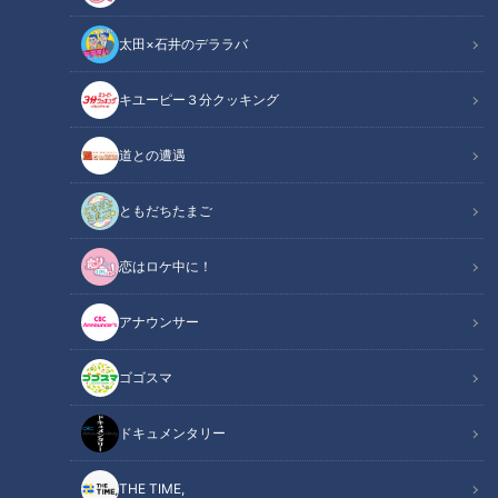
太田×石井のデララバ
キユーピー３分クッキング
2月の旬食材
道との遭遇
この記事の画像
（全1枚）
ともだちたまご
恋はロケ中に！
アナウンサー
ゴゴスマ
記事に戻る
ドキュメンタリー
この記事を見たあなたへのおすすめ
THE TIME,