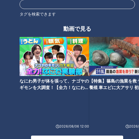
だくさんの食材とは！？
湾！今が旬の魚介類
タグを検索できます
動画で見る
血液ドロドロ血管カチコチ撃退
夏にオススメのネバネバ食材
食材
なにわ男子が体を張って、ナゴヤの
【特集】篠島の漁業を救
ギモンを大調査！【全力！なにわ実
養殖 車エビに大アサリ 
験部～ナゴヤのギモン、ガチ検証
【newsX】
～】
どうして身体は硬くなる？身体
名医がコレステロールを下げる
の硬さが招く意外な不調…専門
方法を伝授
医に学ぶ！健康効果抜群「万能
2026/08/06 12:00
2026/
ストレッチ」