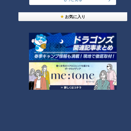
コスプレサミット、ワクワクさん、アジア大会楽
曲…愛知県の話題あれこれ
お気に入り
美味しさと栄養、ダブルでアップ！とうもろこしの
バター醤油炊き込みご飯
なにわ男子が体を張って、ナゴヤのギモンを大調
査！【全力！なにわ実験部～ナゴヤのギモン、ガチ
4
検証～】
2
【全力！なにわ実験部～ナゴヤのギモン、ガチ検証
～】しらたきで作った豚バラミンチの油そば
5
3
【全力！なにわ実験部～ナゴヤのギモン、ガチ検証
～】にんじんプリン
6