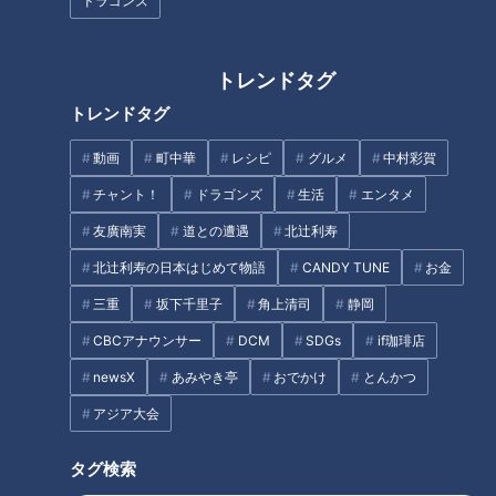
ドラゴンズ
佐渡島・山梨、年末年始に1度は
食べてみたい郷土料理
トレンドタグ
夏の血圧
トレンドタグ
タグ
動画
町中華
レシピ
グルメ
中村彩賀
生活
健康
筧利夫
西尾由佳理
チャント！
ドラゴンズ
生活
エンタメ
友廣南実
道との遭遇
北辻利寿
北辻利寿の日本はじめて物語
CANDY TUNE
お金
オススメ関連コンテンツ
三重
坂下千里子
角上清司
静岡
CBCアナウンサー
DCM
SDGs
if珈琲店
newsX
あみやき亭
おでかけ
とんかつ
アジア大会
タグ検索
夏に食べたい！健康パワー盛り
賢く食べて健康効果UP 東京