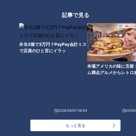
逸材現る！ドラフト注目選手に
英智が直撃！
記事で見る
弁当3個で3万円？PayPay会計ミス
で店員のひと言にイラッ
本場アメリカの味に舌鼓
ム満点グルメからレトロ
で！愛知・東海市の感動
選
ランキング
2026/08/07 06:04
2026/
RANKING
24時間
週間
月間
もっと見る