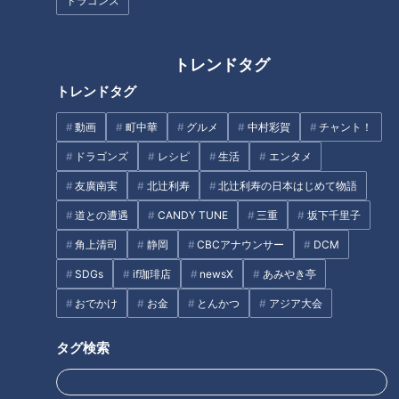
ドラゴンズ
トレンドタグ
10連勝も夢じゃない？中日ドラ
トレンドタグ
ゴンズの好調をOB中村武志が分
キャンプイン！ドラゴンズファ
析
ンもエールを送るカープ長野久
動画
町中華
グルメ
中村彩賀
チャント！
義選手の野球意地道
ドラゴンズ
レシピ
生活
エンタメ
タグ
友廣南実
北辻利寿
北辻利寿の日本はじめて物語
道との遭遇
CANDY TUNE
三重
坂下千里子
スポーツ
中日ドラゴンズ
コラム
秋季キャンプ
角上清司
静岡
CBCアナウンサー
DCM
SDGs
if珈琲店
newsX
あみやき亭
オススメ関連コンテンツ
おでかけ
お金
とんかつ
アジア大会
タグ検索