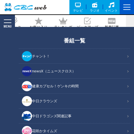
テレビ
ラジオ
イベント
MENU
ニュース
お気に入り
ランキング
ピックアップ
新着記事
CBC MAGAZINE
番組一覧
憲伸＆吉見がイジリ倒してもビクともし
ない影の名捕手・小田幸平「誰がぶーち
チャント！
ゃんやねん！名前あるわっ！」
newsX（ニュースクロス）
記事に戻る
健康カプセル！ゲンキの時間
中日クラウンズ
中日ドラゴンズ関連記事
花咲かタイムズ