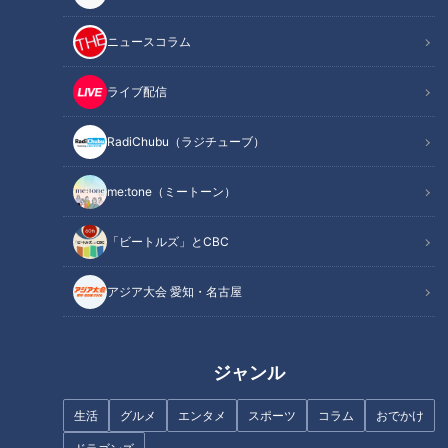
ニュースコラム
ライブ配信
記事に戻る
RadiChubu（ラジチューブ）
この記事を見たあなたへのおすすめ
me:tone（ミートーン）
「ビートルズ」とCBC
アジア大会 愛知・名古屋
理不尽、不条理、そして無駄の
懐かしきかな「ラジカセ」の奥
オンパレード！憲伸・井端が当
ジャンル
義！好きな曲のダビングに熱中
時を嘆く“高校野球謎の練習”
した昭和の時代
生活
グルメ
エンタメ
スポーツ
コラム
おでかけ