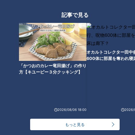
24時間
週間
月間
記事で見る
【全力！なにわ実験部～ナゴヤのギモン、ガチ検証
～】しらたきで作った豚バラミンチの油そば
1
「人を狂わせる魅力がある」道マニア・鹿取茂雄が
オカルトコレクター田中
惚れ込んだレンガの橋梁とは？未公開の道3選
2
600体に部屋を奪われ寝
下？
「かつおのカレー竜田揚げ」の作り
方【キユーピー３分クッキング】
友廣アナの自転車旅｜愛知・蒲郡市へ！三河湾ぐる
っと125kmの自転車旅！【チャント！特集】
3
【全力！なにわ実験部～ナゴヤのギモン、ガチ検証
2026/08/06 18:00
2026/
～】にんじんプリン
4
もっと見る
今年も開催！「あったらいいな」をみんなで考える