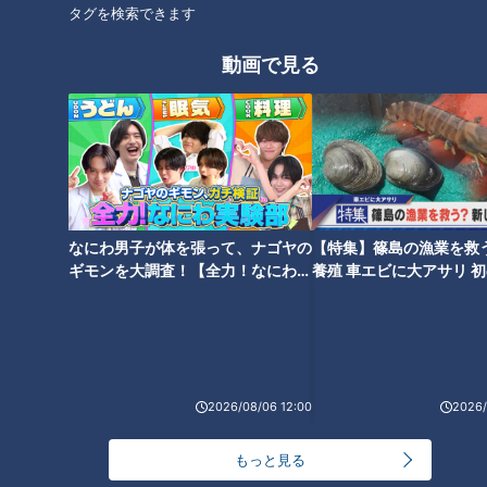
タグを検索できます
川上吉見のWエース対談
川上憲伸
動画で見る
なにわ男子が体を張って、ナゴヤの
【特集】篠島の漁業を救
ギモンを大調査！【全力！なにわ実
養殖 車エビに大アサリ 
験部～ナゴヤのギモン、ガチ検証
【newsX】
～】
2026/08/06 12:00
2026/
ランキング
もっと見る
RANKING