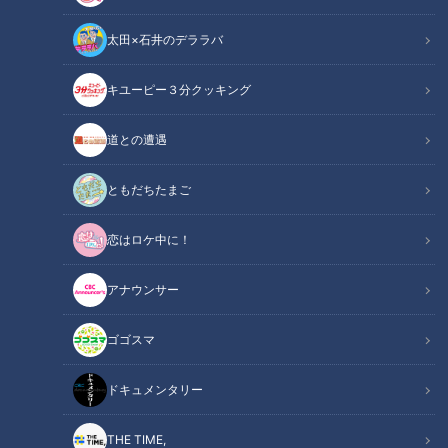
太田×石井のデララバ
キユーピー３分クッキング
CBCテレビ野球中継「燃えよドラゴンズ」(C)燃えドラch
道との遭遇
この記事の画像
（全12枚）
ともだちたまご
恋はロケ中に！
アナウンサー
ゴゴスマ
ドキュメンタリー
THE TIME,