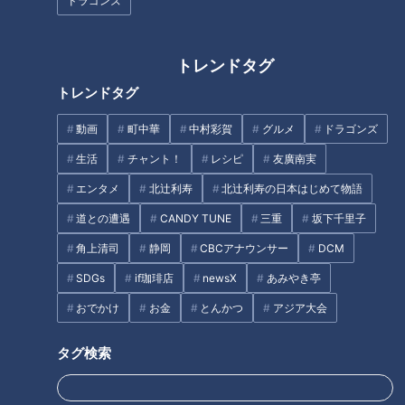
ドラゴンズ
彼氏の影響で変わった友人に戸
トレンドタグ
惑い…大久保佳代子が語る友情
トレンドタグ
【MBSコラボ】名古屋の人はな
の距離感
んでも味噌をかけて食べる？ #
動画
町中華
中村彩賀
グルメ
ドラゴンズ
名古屋 #なごやめし #コラボ
#MBS #柳沢アナ
生活
チャント！
レシピ
友廣南実
エンタメ
北辻利寿
北辻利寿の日本はじめて物語
道との遭遇
CANDY TUNE
三重
坂下千里子
角上清司
静岡
CBCアナウンサー
DCM
【切り抜きみてちょ】先輩から
敵をダマすには、まず味方か
SDGs
if珈琲店
newsX
あみやき亭
の金言 #夏目アナ #小高アナ #
ら！川上憲伸、今だから明かす
おでかけ
お金
とんかつ
アジア大会
古川アナ #のん兵衛トーク
現役時代マル秘情報！
タグ
タグ検索
スポーツ
中日ドラゴンズ
吉見一起
小田幸平