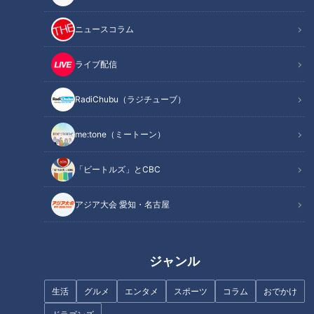
ニュースコラム
ライブ配信
記事に戻る
RadiChubu（ラジチューブ）
この記事を見たあなたへのおすすめ
me:tone（ミートーン）
「ビートルズ」とCBC
アジア大会 愛知・名古屋
敵をダマすには、まず味方か
憲伸メジャー回顧 迷アナウン
ら！川上憲伸、今だから明かす
スに『思わずコケそうになりま
ジャンル
現役時代マル秘情報！
した』
生活
グルメ
エンタメ
スポーツ
コラム
おでかけ