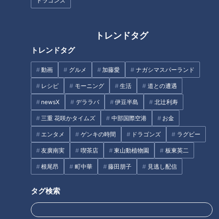
ドラゴンズ
トレンドタグ
理不尽、不条理、そして無駄の
【切り抜きみてちょ】夏目アナ
トレンドタグ
オンパレード！憲伸・井端が当
のオススメ 激ウマです #夏目ア
時を嘆く“高校野球謎の練習”
ナ #古川アナ #沢アナ #おつま
動画
グルメ
加藤愛
ナガシマスパーランド
み #コストコ
レシピ
モーニング
生活
道との遭遇
newsX
デララバ
伊豆半島
北辻利寿
三重 花咲かタイムズ
中部国際空港
お金
エンタメ
ゲンキの時間
ドラゴンズ
ラグビー
名古屋に今年オープンした焼肉
クラスの女子は『国宝』と呼
店対決！ 肉好き人気プロレスラ
ぶ…進学校の強豪卓球部にいた
友廣南実
喫茶店
東山動植物園
板東英二
ー棚橋弘至が勝手にジャッジ！
イケメン主将 歩くだけでザワつ
根尾昂
町中華
藤田朋子
見逃し配信
く
タグ
タグ検索
スポーツ
中日ドラゴンズ
吉見一起
小田幸平
川上吉見のWエース対談
川上憲伸