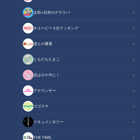
太田×石井のデララバ
キユーピー３分クッキング
CBCテレビ野球中継「燃えよドラゴンズ」(C)燃えドラch
道との遭遇
この記事の画像
（全12枚）
ともだちたまご
恋はロケ中に！
アナウンサー
ゴゴスマ
ドキュメンタリー
THE TIME,