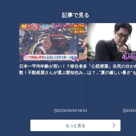
NEW
記事で見る
「心筋梗塞」生死の分かれ道は？…“夏の厳しい暑
1
さ”もきっかけに！発症前のキケンなサインと対処
法
「すごい痩せましたね！」…世界一楽なスクワッ
ト！？ダイエットのスペシャリストに学ぶ「無理な
2
くやせる方法」
日本一平均年齢が若い！？移住者多
「心筋梗塞」生死の分か
「夏の脳梗塞」熱中症に似ている！？…生死の分か
数！不動産屋さんが選ぶ愛知住みた
は？…“夏の厳しい暑さ”
れ道！経験者から学ぶ“発症時の身体の異変”
い街ランキング1位は？
に！発症前のキケンなサ
3
法
ＣＢＣ小川実桜アナ、呪術廻戦展で痛感した「自分
に一番遠い職業」
2026/08/09 08:03
2026/
もっと見る
大学のサークルで増える？複数のスポーツを融合さ
せた「ピックルボール」