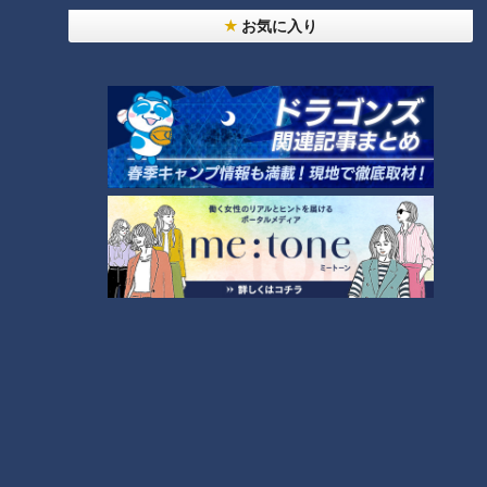
お気に入り
助かった命を守るには？熊本地震、初の災害関連死
か
4
友廣アナの自転車旅｜愛知・蒲郡市へ！三河湾ぐる
っと125kmの自転車旅！【チャント！特集】
7
5
6
「人を狂わせる魅力がある」道マニア・鹿取茂雄が
惚れ込んだレンガの橋梁とは？未公開の道3選
8
脱水で血液ドロドロ!?『夏の脳梗塞』…命を守る運
命の分かれ道は？「脳梗塞」から身を守る方法
9
「高血圧」たったこれだけ!?簡単に血圧を下げる方
法…3人の専門家に学ぶ！今日からできる高血圧対