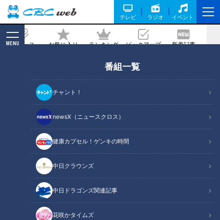
テレビ
ラジオ
イベント
MENU
ニュース
お気に入り
ランキング
ピックアップ
新着記事
CBC MAGAZINE
番組一覧
憲伸＆吉見がイジリ倒してもビクともし
ない影の名捕手・小田幸平「誰がぶーち
チャント！
ゃんやねん！名前あるわっ！」
newsX（ニュースクロス）
記事に戻る
健康カプセル！ゲンキの時間
中日クラウンズ
中日ドラゴンズ関連記事
花咲かタイムズ