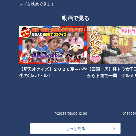
タグを検索できます
動画で見る
【新天才クイズ】２０２６夏～小学
【四国一周】軽トラ女子
生の〇×バトル！
から下道で一周！グルメ
イブ⑳
2026/08/09 12:00
2026/
ランキング
RANKING
もっと見る
24時間
週間
月間