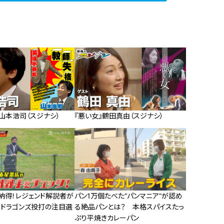
山本浩司（スジナシ）
『悪い女』鶴田真由（スジナシ）
納得！レジェンド解説者が
パン1万個たべた“パンマニア”が認め
年ドラゴンズ投打の注目選
る絶品パンとは？ 本格スパイスたっ
ぷり平焼きカレーパン