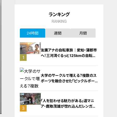
ランキング
RANKING
24時間
週間
月間
友廣アナの自転車旅｜愛知・蒲郡市
へ！三河湾ぐるっと125kmの自転車
1
旅！【チャント！特集】
大学のサークルで増える？複数のス
ポーツを融合させた「ピックルボー
ル」
「人を狂わせる魅力がある」道マニ
ア・鹿取茂雄が惚れ込んだレンガの
3
橋梁とは？未公開の道3選