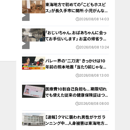
東海地方で初めての「こどもホスピ
ス」が長久手市に開所 小児がんなど
重い病気の子どもと家族を支える施
2026/08/08 14:03
設 利用料は無料 愛知の「長久手の
おうち」
「おじいちゃん、おばあちゃんに会っ
てお手伝いします」 お盆の帰省ラッ
シュが本格化 東海道新幹線下りがピ
2026/08/08 13:24
ーク 名古屋駅も家族連れらで朝から
混雑
バレー界の“二刀流” きっかけは10
年前の熊本地震 ｢当たり前じゃなか
った｣ オフシーズンゼロの過酷スケ
2026/08/08 13:00
ジュール 異例の道を進むワケ【アジ
ア大会 愛知･名古屋2026】
医療費10割自己負担も… 期限切れ
でも使えた従来の健康保険証はつい
に終了 8月以降起こりうるマイナ保
2026/08/08 08:00
険証の“落とし穴” 注意すべき2つの
有効期限
【速報】クマに襲われ男性がケガ ラ
ンニング中…人身被害は東海地方で
今シーズン初めて 岐阜県高山市