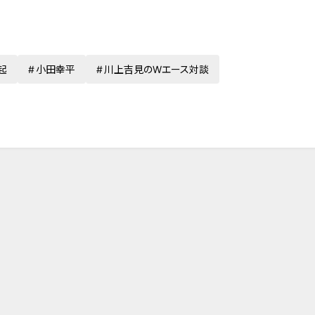
起
小田幸平
川上吉見のWエース対談