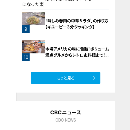
「味しみ春雨の中華サラダ」の作り方
【キユーピー３分クッキング】
9
8
本場アメリカの味に舌鼓！ボリューム
満点グルメからレトロ史料館まで！
10
愛知・東海市の感動スポット3選
もっと見る
CBCニュース
CBC NEWS