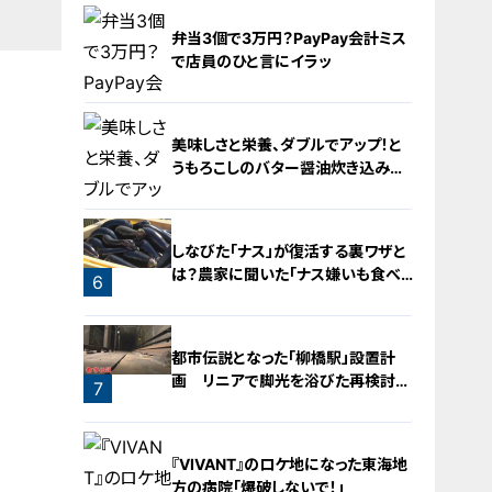
2
弁当3個で3万円？PayPay会計ミス
で店員のひと言にイラッ
美味しさと栄養、ダブルでアップ！と
うもろこしのバター醤油炊き込みご
飯
4
しなびた「ナス」が復活する裏ワザと
は？農家に聞いた「ナス嫌いも食べ
6
られる」アイデアレシピを大公開
5
都市伝説となった「柳橋駅」設置計
画 リニアで脚光を浴びた再検討の
7
機運
『VIVANT』のロケ地になった東海地
方の病院「爆破しないで！」