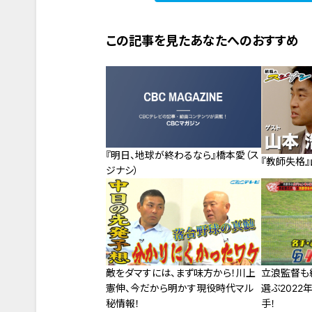
この記事を見たあなたへのおすすめ
『明日、地球が終わるなら』橋本愛（ス
『教師失格』
ジナシ）
敵をダマすには、まず味方から！川上
立浪監督も
憲伸、今だから明かす現役時代マル
選ぶ2022
秘情報！
手！