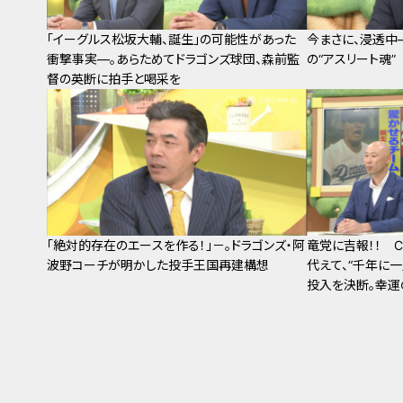
「イーグルス松坂大輔、誕生」の可能性があった
今まさに、浸透中
衝撃事実―。あらためてドラゴンズ球団、森前監
の“アスリート魂”
督の英断に拍手と喝采を
「絶対的存在のエースを作る！」－。ドラゴンズ・阿
竜党に吉報！！ C
波野コーチが明かした投手王国再建構想
代えて、“千年に
投入を決断。幸運
の交渉権はドラゴ
る！？