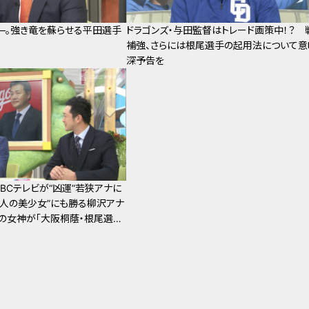
―。強き竜を蘇らせる平田選手
ドラゴンズ・与田監督はトレード画策中！？ 
補強、さらには根尾選手の起用法について意
深予告を
BCテレビが“凶運”若狭アナに
一人の美少女”にも勝る柳沢アナ
の女神が「大阪桐蔭・根尾選手
ンズが獲得」のイッポウを届け