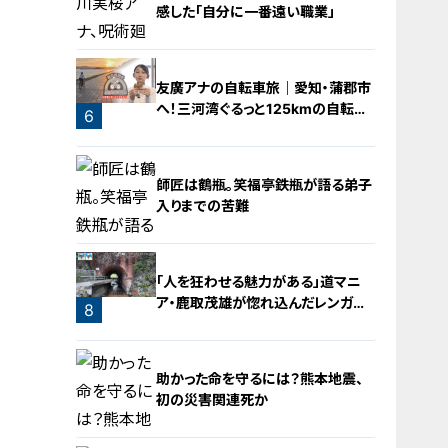
感した「自分に一番遠い職業」
4
友廣アナの自転車旅｜愛知・蒲郡市
へ！三河湾ぐるっと125kmの自転車
6
旅！【チャント！特集】
5
師匠は鶴瓶。笑福亭鉄瓶が語る弟子
入りまでの苦難
「人を狂わせる魅力がある」道マニ
ア・鹿取茂雄が惚れ込んだレンガの
7
8
橋梁とは？未公開の道3選
助かった命を守るには？熊本地震、
初の災害関連死か