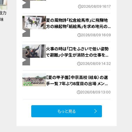
乗っていた家族３人けが 岐阜・山
2026/08/09 16:17
県市
戦力
味
夏の風物詩「松倉絵馬市」に飛騨地
方の縁起物「紙絵馬」を求め地元の
人や観光客が訪れる 幸せが駆け込
2026/08/09 16:09
むように
火事の時は「口をふさいで低い姿勢
で避難」小学生が消防士の仕事を体
験 三重・津市
2026/08/09 14:32
【夏の甲子園】中京高校（岐阜）の選
手一覧 7年ぶり8度目の出場 メンバ
ー・出身中学・特徴は？高校野球
2026/08/09 13:00
もっと見る