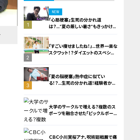
NEW
「心筋梗塞」生死の分かれ道
1
は？…“夏の厳しい暑さ”もきっかけ
に！発症前のキケンなサインと対処
し
法
「すごい痩せましたね！」…世界一楽な
スクワット！？ダイエットのスペシャ
2
リストに学ぶ「無理なくやせる方法」
「夏の脳梗塞」熱中症に似てい
る！？…生死の分かれ道！経験者から
3
学ぶ“発症時の身体の異変”
大学のサークルで増える？複数のス
ポーツを融合させた「ピックルボー
ル」
ＣＢＣ小川実桜アナ、呪術廻戦展で痛