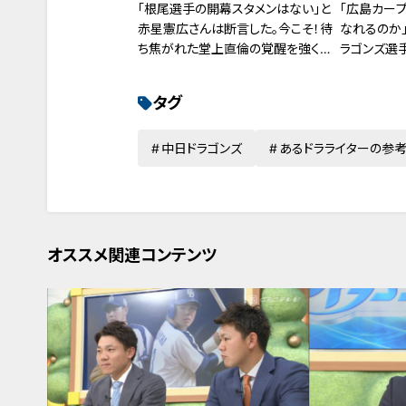
「根尾選手の開幕スタメンはない」と
「広島カー
赤星憲広さんは断言した。今こそ！待
なれるのか
ち焦がれた堂上直倫の覚醒を強く願
ラゴンズ選
う
タグ
中日ドラゴンズ
あるドラライターの参
オススメ関連コンテンツ