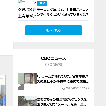
NEW
モーニング娘。‘26井上春華がハロメ
9
ンで仲良くしたいと思っている人は？
もっと見る
10
CBCニュース
CBC NEWS
「アラームが壊れていた」名古屋市バ
スの運転手が待機中に車内で居眠
り 47分遅れで運行 金山～妙見
2026/08/09 17:25
町
墓参りで寺の駐車場からフェンスを
乗り越えて約４メートル転落 車に