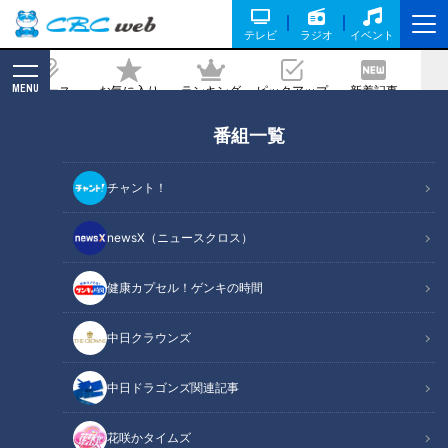
テレビ
ラジオ
イベント
MENU
ニュース
お気に入り
ランキング
ピックアップ
新着記事
CBC MAGAZINE
番組一覧
球界のレジェンド・山田久志氏が竜ドラ
1高橋宏斗に金言「夏場に一軍へ」―そ
チャント！
の心は！？
newsX（ニュースクロス）
記事に戻る
健康カプセル！ゲンキの時間
中日クラウンズ
中日ドラゴンズ関連記事
花咲かタイムズ