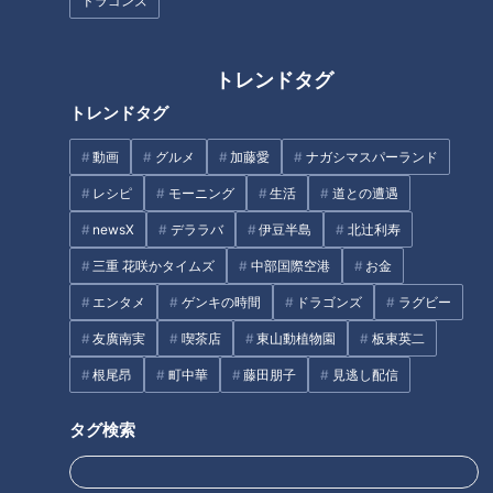
ドラゴンズ
「きしめん住よし」の人気メニ
ファン？大阪と生中継で丁々発
ューランキングで1位に輝いたの
止！
は？
トレンドタグ
トレンドタグ
動画
グルメ
加藤愛
ナガシマスパーランド
レシピ
モーニング
生活
道との遭遇
ほぼ三重・津市 白山町だけ愛さ
女性が年収を公開すると成婚率
newsX
デララバ
伊豆半島
北辻利寿
れフード『大海老フライ定食』
は“約2倍”？結婚相談所で起きて
をいただきます！【愛されフー
いる“年収開示”のリアル
三重 花咲かタイムズ
中部国際空港
お金
ド】
エンタメ
ゲンキの時間
ドラゴンズ
ラグビー
タグ
友廣南実
喫茶店
東山動植物園
板東英二
中日ドラゴンズ
根尾昂
町中華
藤田朋子
見逃し配信
サンドラを観られなかった全国のドラ友と共有したい番組のコト
タグ検索
スタジオ出演