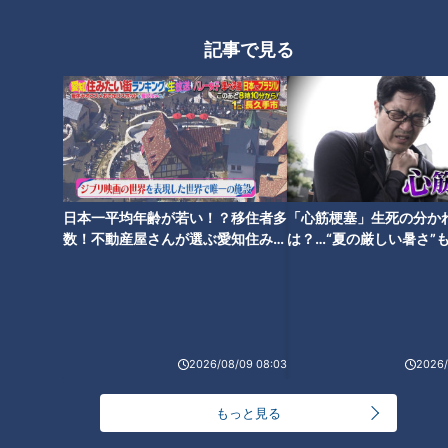
「心筋梗塞」生死の分かれ道は？…“夏の厳しい暑
1
さ”もきっかけに！発症前のキケンなサインと対処
記事で見る
法
「すごい痩せましたね！」…世界一楽なスクワッ
ト！？ダイエットのスペシャリストに学ぶ「無理な
2
くやせる方法」
「夏の脳梗塞」熱中症に似ている！？…生死の分か
れ道！経験者から学ぶ“発症時の身体の異変”
3
日本一平均年齢が若い！？移住者多
「心筋梗塞」生死の分か
数！不動産屋さんが選ぶ愛知住みた
は？…“夏の厳しい暑さ”
い街ランキング1位は？
に！発症前のキケンなサ
ＣＢＣ小川実桜アナ、呪術廻戦展で痛感した「自分
法
に一番遠い職業」
4
2026/08/09 08:03
2026/
大学のサークルで増える？複数のスポーツを融合さ
せた「ピックルボール」
もっと見る
5