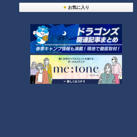
助かった命を守るには？熊本地震、初の災害関連死
お気に入り
か
6
友廣アナの自転車旅｜愛知・蒲郡市へ！三河湾ぐる
っと125kmの自転車旅！【チャント！特集】
7
「人を狂わせる魅力がある」道マニア・鹿取茂雄が
惚れ込んだレンガの橋梁とは？未公開の道3選
8
脱水で血液ドロドロ!?『夏の脳梗塞』…命を守る運
命の分かれ道は？「脳梗塞」から身を守る方法
9
「高血圧」たったこれだけ!?簡単に血圧を下げる方
法…3人の専門家に学ぶ！今日からできる高血圧対
10
策