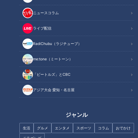
記事に戻る
ニュースコラム
この記事を見たあなたへのおすすめ
ライブ配信
RadiChubu（ラジチューブ）
me:tone（ミートーン）
「ビートルズ」とCBC
70年以上スープを継ぎ足す“黒
ベンチ采配の“すき間”に潜んで
いラーメン”！？ 24時間休まず
いた悪夢、井上竜まさかの開幕
アジア大会 愛知・名古屋
煮込み続ける厨房に潜入！今食
３連敗
べるべき東海3県の町中華とは
（前編）
ジャンル
生活
グルメ
エンタメ
スポーツ
コラム
おでかけ
デララバが調査！ 名古屋名物
石井アナは中日、阪神どっちの