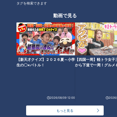
タグを検索できます
動画で見る
【新天才クイズ】２０２６夏～小学
【四国一周】軽トラ女子
生の〇×バトル！
から下道で一周！グルメ
イブ⑳
ランキング
RANKING
2026/08/09 12:00
2026/
24時間
週間
月間
もっと見る
NEW