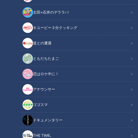
太田×石井のデララバ
キユーピー３分クッキング
球界のレジェンド・山田久志氏が竜ドラ1高橋宏斗に金言「夏場に一軍
道との遭遇
へ」―その心は！？
ともだちたまご
この記事の画像
（全8枚）
恋はロケ中に！
アナウンサー
ゴゴスマ
ドキュメンタリー
THE TIME,