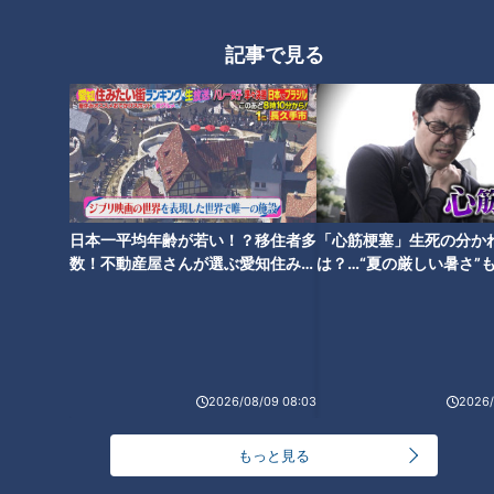
「心筋梗塞」生死の分かれ道は？…“夏の厳しい暑
1
さ”もきっかけに！発症前のキケンなサインと対処
法
記事で見る
「すごい痩せましたね！」…世界一楽なスクワッ
ト！？ダイエットのスペシャリストに学ぶ「無理な
2
くやせる方法」
「夏の脳梗塞」熱中症に似ている！？…生死の分か
れ道！経験者から学ぶ“発症時の身体の異変”
3
日本一平均年齢が若い！？移住者多
「心筋梗塞」生死の分か
数！不動産屋さんが選ぶ愛知住みた
は？…“夏の厳しい暑さ”
い街ランキング1位は？
に！発症前のキケンなサ
大学のサークルで増える？複数のスポーツを融合さ
法
せた「ピックルボール」
ＣＢＣ小川実桜アナ、呪術廻戦展で痛感した「自分
2026/08/09 08:03
2026/
に一番遠い職業」
もっと見る
友廣アナの自転車旅｜愛知・蒲郡市へ！三河湾ぐる