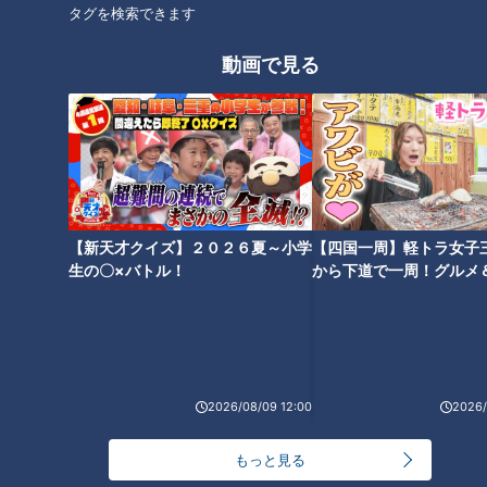
タグを検索できます
動画で見る
【新天才クイズ】２０２６夏～小学
【四国一周】軽トラ女子
生の〇×バトル！
から下道で一周！グルメ
イブ⑳
ランキング
RANKING
24時間
週間
月間
2026/08/09 12:00
2026/
もっと見る
NEW