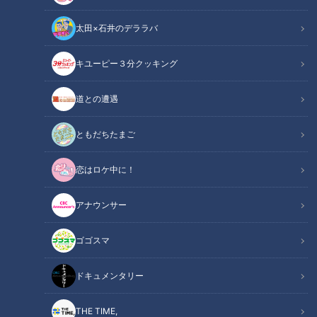
太田×石井のデララバ
キユーピー３分クッキング
「サンデードラゴンズ」より高橋宏斗投手(C)CBCテレビ
道との遭遇
この記事の画像
（全8枚）
ともだちたまご
恋はロケ中に！
アナウンサー
ゴゴスマ
ドキュメンタリー
THE TIME,