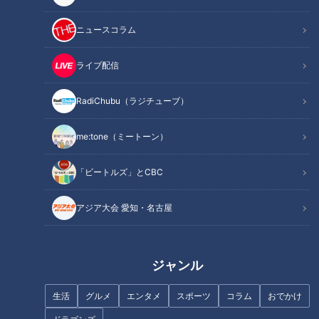
記事に戻る
ニュースコラム
この記事を見たあなたへのおすすめ
ライブ配信
RadiChubu（ラジチューブ）
me:tone（ミートーン）
70年以上スープを継ぎ足す“黒
ベンチ采配の“すき間”に潜んで
「ビートルズ」とCBC
いラーメン”！？ 24時間休まず
いた悪夢、井上竜まさかの開幕
煮込み続ける厨房に潜入！今食
３連敗
アジア大会 愛知・名古屋
べるべき東海3県の町中華とは
（前編）
ジャンル
生活
グルメ
エンタメ
スポーツ
コラム
おでかけ
デララバが調査！ 名古屋名物
石井アナは中日、阪神どっちの