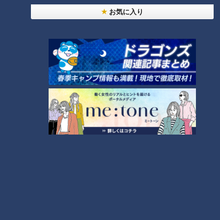
っと125kmの自転車旅！【チャント！特集】
6
お気に入り
4
師匠は鶴瓶。笑福亭鉄瓶が語る弟子入りまでの苦難
5
「人を狂わせる魅力がある」道マニア・鹿取茂雄が
惚れ込んだレンガの橋梁とは？未公開の道3選
8
7
助かった命を守るには？熊本地震、初の災害関連死
か
NEW
モーニング娘。‘26井上春華がハロメンで仲良くし
たいと思っている人は？
9