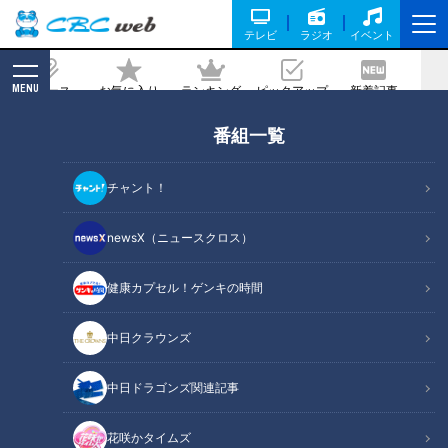
テレビ
ラジオ
イベント
MENU
ニュース
お気に入り
ランキング
ピックアップ
新着記事
CBC MAGAZINE
番組一覧
球界のレジェンド・山田久志氏が竜ドラ
1高橋宏斗に金言「夏場に一軍へ」―そ
チャント！
の心は！？
newsX（ニュースクロス）
記事に戻る
健康カプセル！ゲンキの時間
中日クラウンズ
中日ドラゴンズ関連記事
花咲かタイムズ