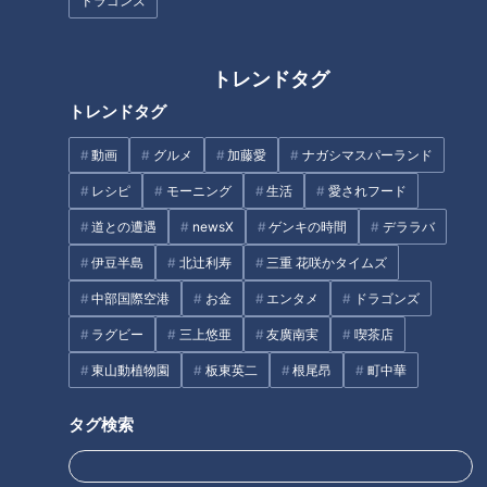
「きしめん住よし」の人気メニ
ファン？大阪と生中継で丁々発
ドラゴンズ
ューランキングで1位に輝いたの
止！
は？
トレンドタグ
トレンドタグ
動画
グルメ
加藤愛
ナガシマスパーランド
ほぼ三重・津市 白山町だけ愛さ
女性が年収を公開すると成婚率
レシピ
モーニング
生活
愛されフード
れフード『大海老フライ定食』
は“約2倍”？結婚相談所で起きて
道との遭遇
newsX
ゲンキの時間
デララバ
をいただきます！【愛されフー
いる“年収開示”のリアル
ド】
伊豆半島
北辻利寿
三重 花咲かタイムズ
タグ
中部国際空港
お金
エンタメ
ドラゴンズ
ラグビー
三上悠亜
友廣南実
喫茶店
中日ドラゴンズ
東山動植物園
板東英二
根尾昂
町中華
サンドラを観られなかった全国のドラ友と共有したい番組のコト
スタジオ出演
タグ検索