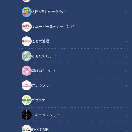
太田×石井のデララバ
キユーピー３分クッキング
「サンデードラゴンズ」に出演する高橋宏斗投手(C)CBCテレビ
道との遭遇
この記事の画像
（全8枚）
ともだちたまご
恋はロケ中に！
アナウンサー
ゴゴスマ
ドキュメンタリー
THE TIME,