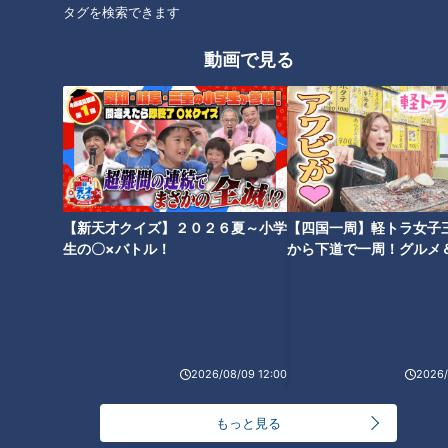
タグを検索できます
動画で見る
【新天才クイズ】２０２６夏～小学
【四国一周】軽トラ女子
生の〇×バトル！
から下道で一周！グルメ
イブ⑳
ランキング
RANKING
24時間
週間
月間
2026/08/09 12:00
2026/
もっと見る
NEW