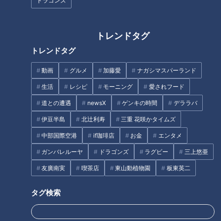
「きしめん住よし」の人気メニ
ファン？大阪と生中継で丁々発
ドラゴンズ
ューランキングで1位に輝いたの
止！
は？
トレンドタグ
トレンドタグ
動画
グルメ
加藤愛
ナガシマスパーランド
ほぼ三重・津市 白山町だけ愛さ
女性が年収を公開すると成婚率
生活
レシピ
モーニング
愛されフード
れフード『大海老フライ定食』
は“約2倍”？結婚相談所で起きて
道との遭遇
newsX
ゲンキの時間
デララバ
をいただきます！【愛されフー
いる“年収開示”のリアル
ド】
伊豆半島
北辻利寿
三重 花咲かタイムズ
タグ
中部国際空港
if珈琲店
お金
エンタメ
ガンバレルーヤ
ドラゴンズ
ラグビー
三上悠亜
中日ドラゴンズ
友廣南実
喫茶店
東山動植物園
板東英二
サンドラを観られなかった全国のドラ友と共有したい番組のコト
スタジオ出演
タグ検索