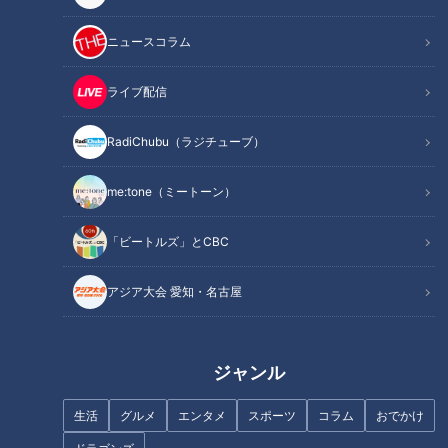
記事に戻る
ニュースコラム
この記事を見たあなたへのおすすめ
ライブ配信
RadiChubu（ラジチューブ）
me:tone（ミートーン）
70年以上スープを継ぎ足す“黒
ベンチ采配の“すき間”に潜んで
「ビートルズ」とCBC
いラーメン”！？ 24時間休まず
いた悪夢、井上竜まさかの開幕
煮込み続ける厨房に潜入！今食
３連敗
アジア大会 愛知・名古屋
べるべき東海3県の町中華とは
（前編）
ジャンル
生活
グルメ
エンタメ
スポーツ
コラム
おでかけ
デララバが調査！ 名古屋名物
石井アナは中日、阪神どっちの