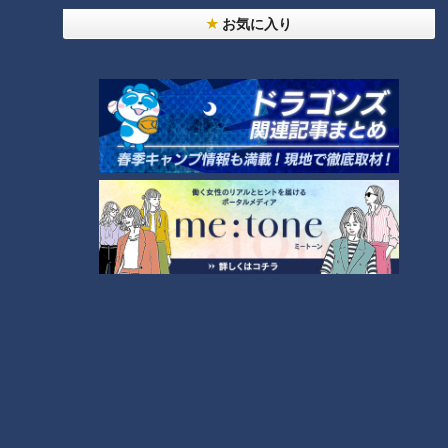
っと125kmの自転車旅！【チャント！特集】
6
お気に入り
師匠は鶴瓶。笑福亭鉄瓶が語る弟子入りまでの苦難
ＣＢＣ小川実桜アナ、呪術廻戦展で痛感した「自分
に一番遠い職業」
7
今年も開催！「あったらいいな」をみんなで考える
小学生向けワークショップを大府市で開催
9
「人を狂わせる魅力がある」道マニア・鹿取茂雄が
惚れ込んだレンガの橋梁とは？未公開の道3選
8
10