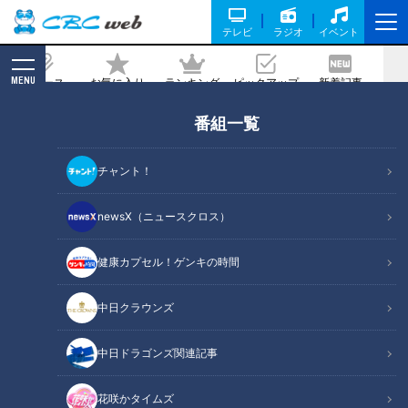
テレビ
ラジオ
イベント
MENU
ニュース
お気に入り
ランキング
ピックアップ
新着記事
CBC MAGAZINE
番組一覧
球界のレジェンド・山田久志氏が竜ドラ
1高橋宏斗に金言「夏場に一軍へ」―そ
チャント！
の心は！？
newsX（ニュースクロス）
記事に戻る
健康カプセル！ゲンキの時間
中日クラウンズ
中日ドラゴンズ関連記事
花咲かタイムズ