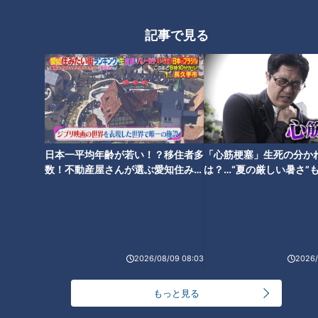
「心筋梗塞」生死の分かれ道は？…“夏の厳しい暑
1
さ”もきっかけに！発症前のキケンなサインと対処
法
記事で見る
NEW
モーニング娘。‘26井上春華がハロメンで仲良くし
たいと思っている人は？
大学のサークルで増える？複数のスポーツを融合さ
せた「ピックルボール」
日本一平均年齢が若い！？移住者多
「心筋梗塞」生死の分か
数！不動産屋さんが選ぶ愛知住みた
は？…“夏の厳しい暑さ”
い街ランキング1位は？
に！発症前のキケンなサ
「すごい痩せましたね！」…世界一楽なスクワッ
法
ト！？ダイエットのスペシャリストに学ぶ「無理な
4
くやせる方法」
2
「夏の脳梗塞」熱中症に似ている！？…生死の分か
2026/08/09 08:03
2026/
れ道！経験者から学ぶ“発症時の身体の異変”
5
もっと見る
3
友廣アナの自転車旅｜愛知・蒲郡市へ！三河湾ぐる