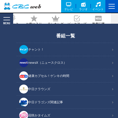
テレビ
ラジオ
イベント
MENU
ニュース
お気に入り
ランキング
ピックアップ
新着記事
CBC MAGAZINE
番組一覧
ドラ3土田龍空「プロになる自信はあっ
た」 ドラ4福島章太「活躍して岡山の野
チャント！
球人口を増やす」ー 大きな夢を持ちドラ
ゴンズ はもっともっと強くなる
newsX（ニュースクロス）
健康カプセル！ゲンキの時間
記事に戻る
中日クラウンズ
中日ドラゴンズ関連記事
花咲かタイムズ