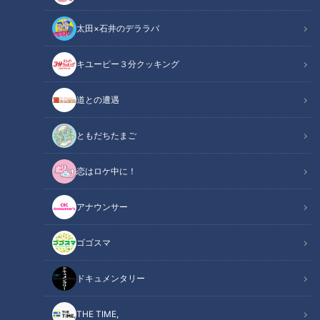
太田×石井のデララバ
キユーピー３分クッキング
道との遭遇
「サンデードラゴンズ」より土田龍空選手(C)CBCテレビ
ともだちたまご
この記事の画像
（全10枚）
恋はロケ中に！
アナウンサー
ゴゴスマ
ドキュメンタリー
THE TIME,