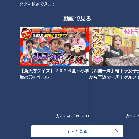
タグを検索できます
とある妄想しがちなファンのドラゴンズ見聞録
ドラフト
動画で見る
土田龍空
【新天才クイズ】２０２６夏～小学
【四国一周】軽トラ女子
生の〇×バトル！
から下道で一周！グルメ
イブ⑳
2026/08/09 12:00
2026/
もっと見る
ランキング