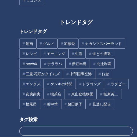
ドラゴンズ
トレンドタグ
トレンドタグ
『横浜でもいいの…』緒川たま
めざせ！令和の浅尾、大島を！
き（スジナシ）
ドラ5加藤翼投手、ドラ6三好大
動画
グルメ
加藤愛
ナガシマスパーランド
倫外野手の素顔に迫る！
レシピ
モーニング
生活
道との遭遇
newsX
デララバ
伊豆半島
北辻利寿
三重 花咲かタイムズ
中部国際空港
お金
エンタメ
ゲンキの時間
ドラゴンズ
ラグビー
えなりかずき【スジナシ】「受
即興 vs 熟考 ハンデ付き大喜利
友廣南実
喫茶店
東山動植物園
板東英二
けて立たない！しばらく」当時
前編【若手 D 企画】
根尾昂
町中華
藤田朋子
見逃し配信
16歳の貫禄演技に心労の鶴瓶…
タグ
タグ検索
中日ドラゴンズ
スタジオ出演