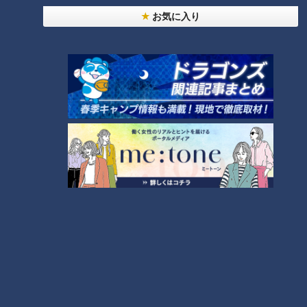
お気に入り
大学のサークルで増える？複数のスポーツを融合さ
せた「ピックルボール」
助かった命を守るには？熊本地震、初の災害関連死
か
4
友廣アナの自転車旅｜愛知・蒲郡市へ！三河湾ぐる
っと125kmの自転車旅！【チャント！特集】
7
5
6
「人を狂わせる魅力がある」道マニア・鹿取茂雄が
惚れ込んだレンガの橋梁とは？未公開の道3選
8
脱水で血液ドロドロ!?『夏の脳梗塞』…命を守る運
命の分かれ道は？「脳梗塞」から身を守る方法
9