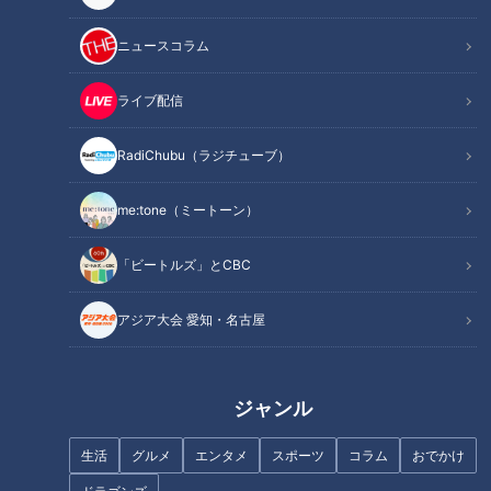
ニュースコラム
ライブ配信
RadiChubu（ラジチューブ）
記事に戻る
me:tone（ミートーン）
この記事を見たあなたへのおすすめ
「ビートルズ」とCBC
アジア大会 愛知・名古屋
『お手上げ！？』清水ミチコ
大石アナ【カメラテスト】「…
ジャンル
（スジナシ）
改めて、頑張ろうと思った！」
30年前の採用試験の動画を皆で
生活
グルメ
エンタメ
スポーツ
コラム
おでかけ
観てみよう！