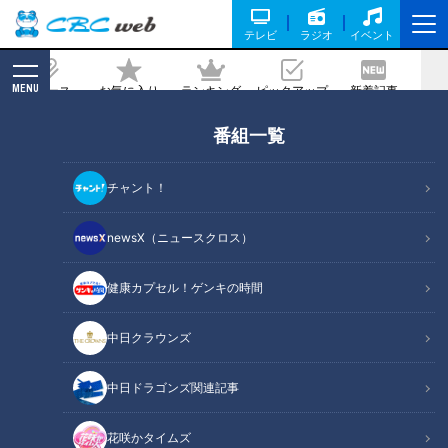
テレビ
ラジオ
イベント
MENU
ニュース
お気に入り
ランキング
ピックアップ
新着記事
CBC MAGAZINE
番組一覧
年間2000種のスイーツを食べ歩くスイ
ーツマスターに教わる！お取り寄せ「春
チャント！
の絶品スイーツ」
newsX（ニュースクロス）
記事に戻る
健康カプセル！ゲンキの時間
中日クラウンズ
中日ドラゴンズ関連記事
花咲かタイムズ