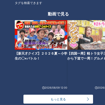
タグを検索できます
動画で見る
【新天才クイズ】２０２６夏～小学
【四国一周】軽トラ女子
生の〇×バトル！
から下道で一周！グルメ
イブ⑳
ランキング
RANKING
24時間
週間
月間
2026/08/09 12:00
2026/
NEW
「心筋梗塞」生死の分かれ道は？…“夏の厳しい暑
もっと見る
1
さ”もきっかけに！発症前のキケンなサインと対処