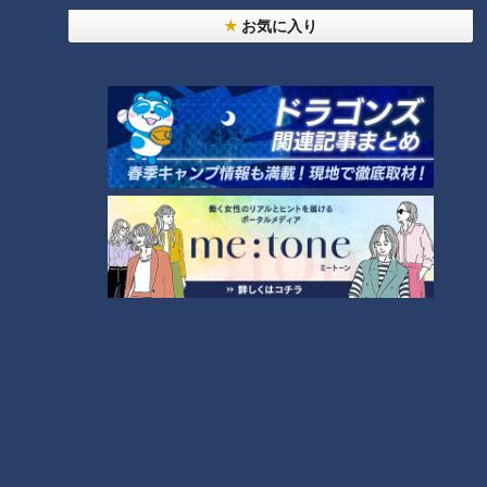
お気に入り
師匠は鶴瓶。笑福亭鉄瓶が語る弟子入りまでの苦難
7
「人を狂わせる魅力がある」道マニア・鹿取茂雄が
惚れ込んだレンガの橋梁とは？未公開の道3選
8
助かった命を守るには？熊本地震、初の災害関連死
か
9
NEW
モーニング娘。‘26井上春華がハロメンで仲良くし
たいと思っている人は？
10
もっと見る