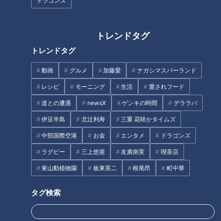
ドラゴンズ
店スイーツを食べてジャッジ！
スト自転車」の選び方！
トレンドタグ
トレンドタグ
動画
グルメ
加藤愛
ナガシマスパーランド
大人気の学生筋肉料理人・だれ
レシピ
モーニング
生活
愛されフード
ウマさんに教わる！おうちで簡
道との遭遇
newsX
ゲンキの時間
デララバ
笑顔さわやかアナが愛知・豊田
単にできる「店の味再現レシ
市の『松平まんじゅう』を調
ピ」
伊豆半島
北辻利寿
三重 花咲かタイムズ
査！ モチモチ感と甘さのバラ
中部国際空港
お金
エンタメ
ドラゴンズ
ンスがたまらない老舗の銘菓！
タグ
ラグビー
三上悠亜
友廣南実
喫茶店
東山動植物園
板東英二
根尾昂
町中華
グルメ
タグ検索