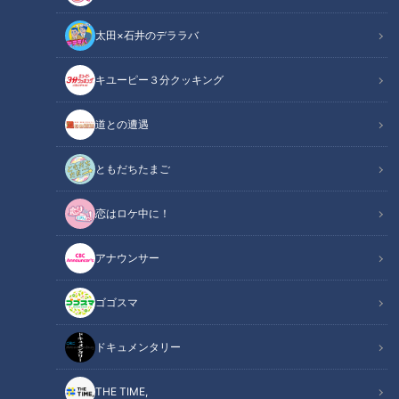
太田×石井のデララバ
キユーピー３分クッキング
年間2000種のスイーツを食べ歩くスイーツマスターに教わる！お取り
道との遭遇
寄せ「春の絶品スイーツ」
ともだちたまご
この記事の画像
（全8枚）
恋はロケ中に！
アナウンサー
ゴゴスマ
ドキュメンタリー
THE TIME,