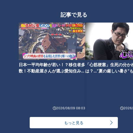
法
記事で見る
「すごい痩せましたね！」…世界一楽なスクワッ
ト！？ダイエットのスペシャリストに学ぶ「無理な
2
くやせる方法」
「夏の脳梗塞」熱中症に似ている！？…生死の分か
れ道！経験者から学ぶ“発症時の身体の異変”
3
日本一平均年齢が若い！？移住者多
「心筋梗塞」生死の分か
大学のサークルで増える？複数のスポーツを融合さ
数！不動産屋さんが選ぶ愛知住みた
は？…“夏の厳しい暑さ”
せた「ピックルボール」
い街ランキング1位は？
に！発症前のキケンなサ
法
4
ＣＢＣ小川実桜アナ、呪術廻戦展で痛感した「自分
に一番遠い職業」
2026/08/09 08:03
2026/
5
友廣アナの自転車旅｜愛知・蒲郡市へ！三河湾ぐる
もっと見る
っと125kmの自転車旅！【チャント！特集】
6