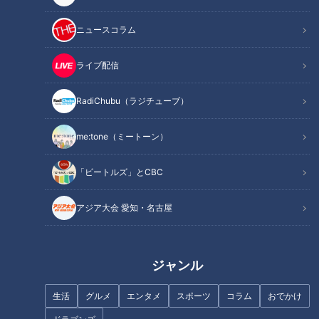
記事に戻る
ニュースコラム
この記事を見たあなたへのおすすめ
ライブ配信
RadiChubu（ラジチューブ）
me:tone（ミートーン）
「ビートルズ」とCBC
年間500種類以上の栗グルメを
健康のカギ「腸」の知識を総チ
食べ歩く『栗マスター』に教わ
アジア大会 愛知・名古屋
ェック！
る！名古屋で味わう、びっ「栗
グルメ」！
ジャンル
生活
グルメ
エンタメ
スポーツ
コラム
おでかけ
一流パティシエが東海地方の新
新生活に使いたい！「電動アシ