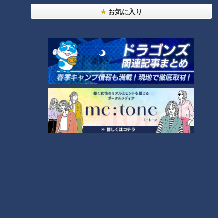
に一番遠い職業」
お気に入り
友廣アナの自転車旅｜愛知・蒲郡市へ！三河湾ぐる
っと125kmの自転車旅！【チャント！特集】
6
4
師匠は鶴瓶。笑福亭鉄瓶が語る弟子入りまでの苦難
5
「人を狂わせる魅力がある」道マニア・鹿取茂雄が
惚れ込んだレンガの橋梁とは？未公開の道3選
8
7
助かった命を守るには？熊本地震、初の災害関連死
か
NEW