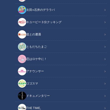
太田×石井のデララバ
キユーピー３分クッキング
道との遭遇
この記事の画像
（全15枚）
ともだちたまご
恋はロケ中に！
アナウンサー
ゴゴスマ
ドキュメンタリー
THE TIME,