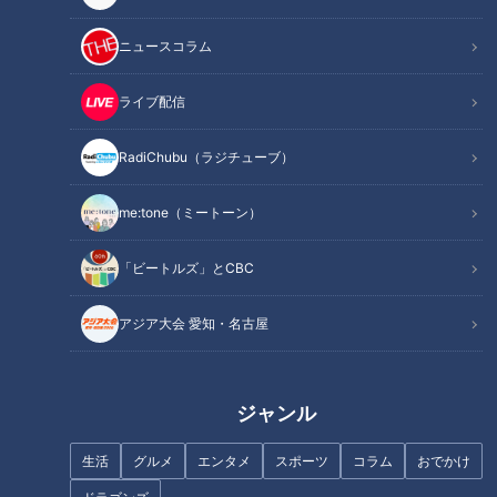
ニュースコラム
ライブ配信
RadiChubu（ラジチューブ）
記事に戻る
me:tone（ミートーン）
この記事を見たあなたへのおすすめ
「ビートルズ」とCBC
アジア大会 愛知・名古屋
目指せギネス？安藤渚七、公開
生放送愛が止まらない
ジャンル
LiSAさん初のセレモニアルピッ
チ！気になり始めた皆様へ贈る
生活
グルメ
エンタメ
スポーツ
コラム
おでかけ
「続・ドラゴンズ入門！」