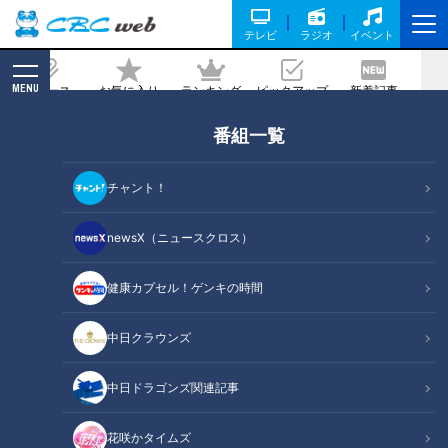
テレビ
ラジオ
イベント
MENU
ニュース
お気に入り
ランキング
ピックアップ
新着記事
CBC MAGAZINE
番組一覧
目指せ、石原さとみさん！マスクでも髪
型ぐらいは可愛くしたい…「めっちゃ可
チャント！
愛い！」簡単ヘアアレンジ術
newsX（ニュースクロス）
記事に戻る
健康カプセル！ゲンキの時間
中日クラウンズ
中日ドラゴンズ関連記事
花咲かタイムズ