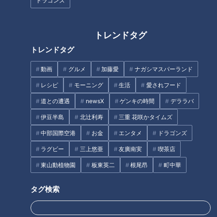
ドラゴンズ
トレンドタグ
トレンドタグ
目指せ！氷上アーティスト “ス
理想は田中みな実さんのような
動画
グルメ
加藤愛
ナガシマスパーランド
ケート”でバランス感覚を身につ
ナチュラルメイク！マスク着用
レシピ
モーニング
生活
愛されフード
ける
中も崩れにくい＆目元が映える
『マスクメイク術』
道との遭遇
newsX
ゲンキの時間
デララバ
伊豆半島
北辻利寿
三重 花咲かタイムズ
中部国際空港
お金
エンタメ
ドラゴンズ
ラグビー
三上悠亜
友廣南実
喫茶店
ピラティスって知ってる？家で
目標はハイレベルのアライバ！
東山動植物園
板東英二
根尾昂
町中華
簡単に始めて美ボディを目指
絶対的ショートを目指し、京田
せ！
陽太は日々進化する！
タグ検索
タグ