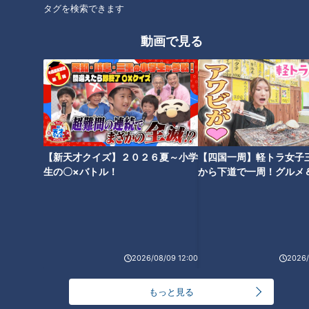
タグを検索できます
生活
チャント！
平松賢人
動画で見る
【新天才クイズ】２０２６夏～小学
【四国一周】軽トラ女子
生の〇×バトル！
から下道で一周！グルメ
イブ⑳
2026/08/09 12:00
2026/
ランキング
もっと見る
RANKING