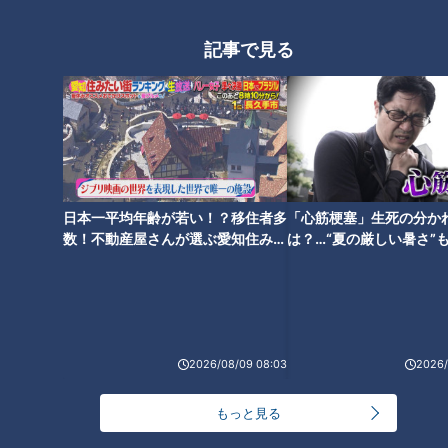
24時間
週間
月間
記事で見る
NEW
「心筋梗塞」生死の分かれ道は？…“夏の厳しい暑
1
さ”もきっかけに！発症前のキケンなサインと対処
法
「すごい痩せましたね！」…世界一楽なスクワッ
ト！？ダイエットのスペシャリストに学ぶ「無理な
2
くやせる方法」
日本一平均年齢が若い！？移住者多
「心筋梗塞」生死の分か
数！不動産屋さんが選ぶ愛知住みた
は？…“夏の厳しい暑さ”
い街ランキング1位は？
に！発症前のキケンなサ
「夏の脳梗塞」熱中症に似ている！？…生死の分か
法
れ道！経験者から学ぶ“発症時の身体の異変”
3
大学のサークルで増える？複数のスポーツを融合さ
2026/08/09 08:03
2026/
せた「ピックルボール」
もっと見る
ＣＢＣ小川実桜アナ、呪術廻戦展で痛感した「自分