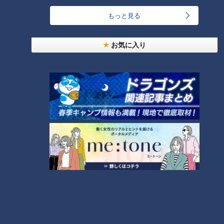
NEW
もっと見る
【全力！なにわ実験部～ナゴヤのギモン、ガチ検証
4
～】にんじんプリン
お気に入り
「夏野菜のフリッタータ」の作り方【キユーピー３
分クッキング】
5
コスプレサミット、ワクワクさん、アジア大会楽
曲…愛知県の話題あれこれ
6
NEW
【全力！なにわ実験部～ナゴヤのギモン、ガチ検証
7
～】大橋特製お好み焼き
【特集】名古屋の堀川を木曽川の水で清流に “木曽
川導水”なぜ16年ぶり？【newsX】
8