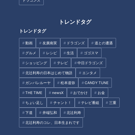
ドラゴンズ
知らなかった！「左利きの世
界」がもっと便利になる専門店
トレンドタグ
今すぐ行きたくなる！有名店が
新たに挑戦した新オープン店
トレンドタグ
【うなずキング】
動画
友廣南実
ドラゴンズ
道との遭遇
グルメ
レシピ
生活
ゴゴスマ
ショッピング
テレビ
中日ドラゴンズ
北辻利寿の日本はじめて物語
エンタメ
ホイップクリームたっぷりの甘
カレーの「CoCo壱番屋」 噂
ガンバレルーヤ
松本道弥
CANDY TUNE
いスパゲティ！？ 全国からお客
の“新タイプ”店がついに名古屋
THE TIME
newsX
おでかけ
お金
が集まる人気喫茶店の名物に驚
上陸！東海地方の有名店が始め
き！500円で食べられるバイキ
た新業態を体験リポート
ちょい足し
チャント！
テレビ番組
三重
ング形式の食べ放題モーニング
下道
井端弘和
北辻利寿
も
北辻利寿のコレ、日本生まれです