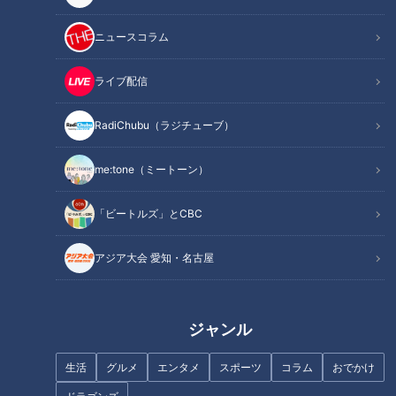
ニュースコラム
ライブ配信
RadiChubu（ラジチューブ）
me:tone（ミートーン）
「ビートルズ」とCBC
アジア大会 愛知・名古屋
記事に戻る
この記事を見たあなたへのおすすめ
ジャンル
生活
グルメ
エンタメ
スポーツ
コラム
おでかけ