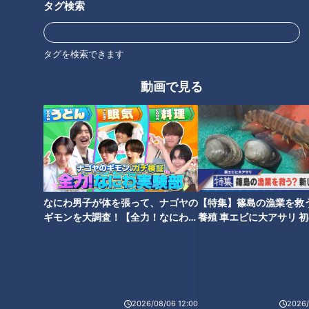
タグ検索
ナゴヤ大注目店SP！超穴場の隠
超巨大!直径50cmニューヨーク
れ家すぎる名店を紹介！【花咲
スタイルピザが味わえる話題の
かタイムズ】
スポット!
タグを検索できます
タグ
動画で見る
グルメ
おでかけ
なにわ男子が体を張って、ナゴヤの
【特集】篠島の漁業を救
ギモンを大調査！【全力！なにわ実
養殖 車エビに大アサリ 
験部～ナゴヤのギモン、ガチ検証
【newsX】
～】
2026/08/06 12:00
2026/