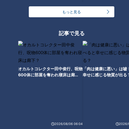
もっと見る
ランキング
RANKING
記事で見る
24時間
週間
月間
「人を狂わせる魅力がある」道マニア・鹿取茂雄が
惚れ込んだレンガの橋梁とは？未公開の道3選
1
オカルトコレクター田中俊行、呪物
「肉は健康に悪い」は嘘
600体に部屋を奪われ寝床は廊
幸せに感じる物質が出る
下？
友廣アナの自転車旅｜愛知・蒲郡市へ！三河湾ぐる
っと125kmの自転車旅！【チャント！特集】
2
NEW
【全力！なにわ実験部～ナゴヤのギモン、ガチ検証
3
～】しらたきで作った豚バラミンチの油そば
2026/08/06 06:04
2026/