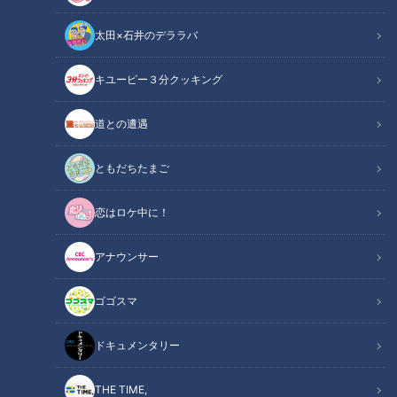
太田×石井のデララバ
キユーピー３分クッキング
道との遭遇
この記事の画像
（全20枚）
ともだちたまご
恋はロケ中に！
アナウンサー
ゴゴスマ
ドキュメンタリー
THE TIME,