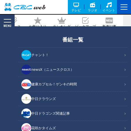
テレビ
ラジオ
イベント
MENU
ニュース
お気に入り
ランキング
ピックアップ
新着記事
CBC MAGAZINE
番組一覧
「プラスαのある店を選ぶべし！」オー
プンしたばかりのグルメビル【EXIT
チャント！
NISHIKI（イグジットニシキ）】を楽し
む裏技！
newsX（ニュースクロス）
健康カプセル！ゲンキの時間
記事に戻る
中日クラウンズ
中日ドラゴンズ関連記事
花咲かタイムズ