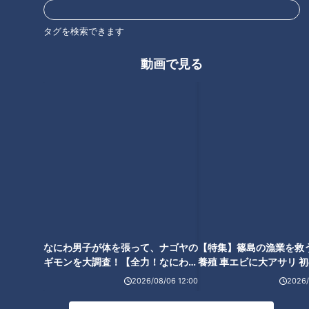
ナゴヤ大注目店SP！超穴場の隠
超巨大!直径50cmニューヨーク
れ家すぎる名店を紹介！【花咲
スタイルピザが味わえる話題の
タグを検索できます
かタイムズ】
スポット!
動画で見る
タグ
グルメ
おでかけ
なにわ男子が体を張って、ナゴヤの
【特集】篠島の漁業を救
ギモンを大調査！【全力！なにわ実
養殖 車エビに大アサリ 
験部～ナゴヤのギモン、ガチ検証
【newsX】
～】
2026/08/06 12:00
2026/