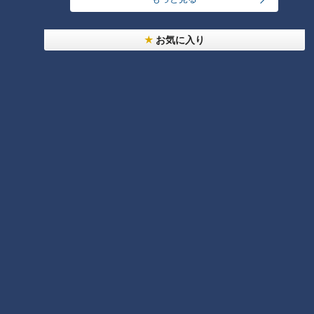
3
なにわ男子が体を張って、ナゴヤのギモンを大調
査！【全力！なにわ実験部～ナゴヤのギモン、ガチ
お気に入り
4
検証～】
2
【全力！なにわ実験部～ナゴヤのギモン、ガチ検証
～】しらたきで作った豚バラミンチの油そば
5
【全力！なにわ実験部～ナゴヤのギモン、ガチ検証
～】にんじんプリン
6
中村彩賀の10000歩お宝さがし｜グルメ＆名所！
雨の三重・四日市市でお宝探し【チャント！特集】
7
「人を狂わせる魅力がある」道マニア・鹿取茂雄が
惚れ込んだレンガの橋梁とは？未公開の道3選