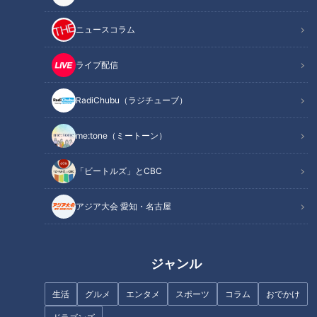
ニュースコラム
ライブ配信
RadiChubu（ラジチューブ）
me:tone（ミートーン）
「ビートルズ」とCBC
アジア大会 愛知・名古屋
記事に戻る
この記事を見たあなたへのおすすめ
ジャンル
生活
グルメ
エンタメ
スポーツ
コラム
おでかけ