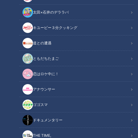
太田×石井のデララバ
キユーピー３分クッキング
道との遭遇
この記事の画像
（全20枚）
ともだちたまご
恋はロケ中に！
アナウンサー
ゴゴスマ
ドキュメンタリー
THE TIME,