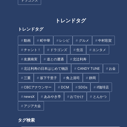
ドラゴンズ
知らなかった！「左利きの世
界」がもっと便利になる専門店
トレンドタグ
今すぐ行きたくなる！有名店が
新たに挑戦した新オープン店
トレンドタグ
【うなずキング】
動画
町中華
レシピ
グルメ
中村彩賀
チャント！
ドラゴンズ
生活
エンタメ
友廣南実
道との遭遇
北辻利寿
北辻利寿の日本はじめて物語
CANDY TUNE
お金
ホイップクリームたっぷりの甘
カレーの「CoCo壱番屋」 噂
三重
坂下千里子
角上清司
静岡
いスパゲティ！？ 全国からお客
の“新タイプ”店がついに名古屋
CBCアナウンサー
DCM
SDGs
if珈琲店
が集まる人気喫茶店の名物に驚
上陸！東海地方の有名店が始め
き！500円で食べられるバイキ
た新業態を体験リポート
newsX
あみやき亭
おでかけ
とんかつ
ング形式の食べ放題モーニング
アジア大会
も
タグ検索