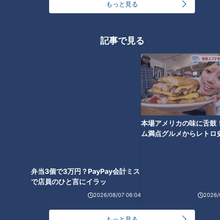
もっと見る
記事で見る
ランキング
RANKING
24時間
週間
月間
弁当3個で3万円？PayPay会計ミス
で店員のひと言にイラッ
友廣アナの自転車旅｜愛知・蒲郡市へ！三河湾ぐる
っと125kmの自転車旅！【チャント！特集】
1
本場アメリカの味に舌鼓
ム満点グルメからレトロ
で！愛知・東海市の感動
コスプレサミット、ワクワクさん、アジア大会楽
選
曲…愛知県の話題あれこれ
美味しさと栄養、ダブルでアップ！とうもろこしの
2026/08/07 06:04
2026/
バター醤油炊き込みご飯
もっと見る