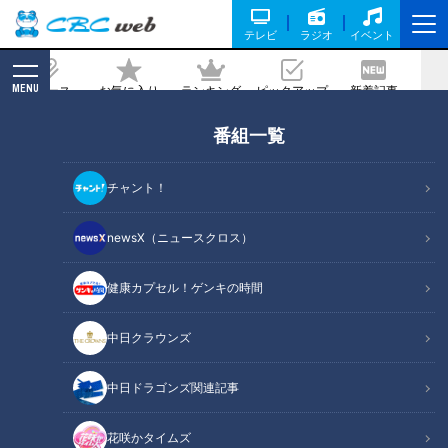
テレビ
ラジオ
イベント
MENU
ニュース
お気に入り
ランキング
ピックアップ
新着記事
CBC MAGAZINE
番組一覧
「プラスαのある店を選ぶべし！」オー
プンしたばかりのグルメビル【EXIT
チャント！
NISHIKI（イグジットニシキ）】を楽し
む裏技！
newsX（ニュースクロス）
健康カプセル！ゲンキの時間
記事に戻る
中日クラウンズ
中日ドラゴンズ関連記事
花咲かタイムズ