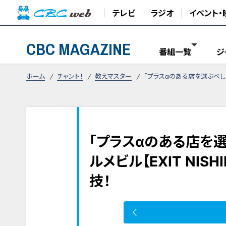
テレビ
ラジオ
イベント・
CBC MAGAZINE
番組一覧
ジ
ホーム
チャント！
教えマスター
「プラスαのある店を選ぶべし！」
「プラスαのある店を
ルメビル【EXIT NIS
技！