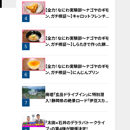
【全力！なにわ実験部～ナゴヤのギモ
ン、ガチ検証～】キャロットフレンチ
4
ロースト
【全力！なにわ実験部～ナゴヤのギモ
ン、ガチ検証～】しらたきで作った豚
5
バラミンチの油そば
【全力！なにわ実験部～ナゴヤのギモ
ン、ガチ検証～】にんじんプリン
6
廃墟「玄岳ドライブイン」に特別潜
入！静岡県の絶景ロード「伊豆スカイ
7
ライン」の歴史と魅力に迫る
「太田×石井のデララバトークライ
ブ」の第4弾が開催決定！