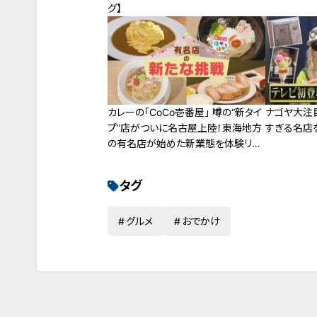
グ】
カレーの「CoCo壱番屋」 噂の“新タイ
ナゴヤ大注
プ”店がついに名古屋上陸！東海地方
すぎる名店
の有名店が始めた新業態を体験リポ
ート
タグ
グルメ
おでかけ