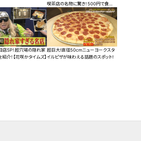
喫茶店の名物に驚き！500円で食べ
られるバイキング形式の食べ放題モ
ーニングも
目店SP！超穴場の隠れ家
超巨大!直径50cmニューヨークスタ
を紹介！【花咲かタイムズ】
イルピザが味わえる話題のスポット!