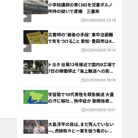
小学校講師の男(38)を児童ポルノ
所持の疑いで逮捕 三重県
2026/08/06 23:18
災害時の“最後の手段” 車中泊避難
で気をつけること 愛知･豊田市は4年
前からマニュアル作成 最悪の場合
2026/08/06 19:14
死に至る｢エコノミークラス症候群｣
にならないために
トヨタ 台風13号接近で国内9工場で
7日の稼働停止 ｢海上輸送への影響
を踏まえ判断｣ 夏季連休明けの17日
2026/08/06 19:06
から再開予定
学習塾で10代男性を救急搬送 大量
の汗に嘔吐… 熱中症か 塾関係者が
消防に通報 名古屋
2026/08/06 19:01
大島洋平の目は、まだ死んでいない
―。虎視眈々と一軍を狙う竜のレジ
ェンドが明かした現状とドラゴンズ