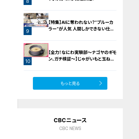
8
【特集】AIに奪われない？“ブルーカ
ラー”が人気 人間しかできない仕事
9
に注目【newsX】
【全力！なにわ実験部～ナゴヤのギモ
ン、ガチ検証～】じゃがいもと玉ねぎ
10
のポタージュ
もっと見る
CBCニュース
CBC NEWS