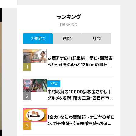
ランキング
RANKING
24時間
週間
月間
友廣アナの自転車旅｜愛知・蒲郡市
へ！三河湾ぐるっと125kmの自転車
1
旅！【チャント！特集】
NEW
中村彩賀の10000歩お宝さがし｜
2
グルメ＆名所！雨の三重・四日市市で
お宝探し【チャント！特集】
【全力！なにわ実験部～ナゴヤのギモ
ン、ガチ検証～】赤味噌を使ったミル
3
フィーユ味噌トンカツ