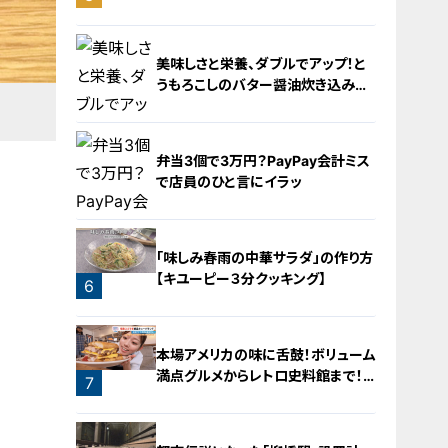
橋梁とは？未公開の道3選
2
美味しさと栄養、ダブルでアップ！と
うもろこしのバター醤油炊き込みご
飯
弁当3個で3万円？PayPay会計ミス
で店員のひと言にイラッ
4
「味しみ春雨の中華サラダ」の作り方
【キユーピー３分クッキング】
6
5
本場アメリカの味に舌鼓！ボリューム
満点グルメからレトロ史料館まで！
7
愛知・東海市の感動スポット3選