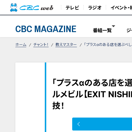
テレビ
ラジオ
イベント・
CBC MAGAZINE
番組一覧
ジ
ホーム
チャント！
教えマスター
「プラスαのある店を選ぶべし！」
「プラスαのある店を
ルメビル【EXIT NIS
技！