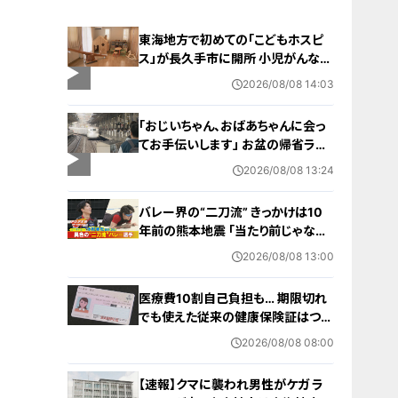
東海地方で初めての「こどもホスピ
ス」が長久手市に開所 小児がんなど
重い病気の子どもと家族を支える施
2026/08/08 14:03
設 利用料は無料 愛知の「長久手の
おうち」
「おじいちゃん、おばあちゃんに会っ
てお手伝いします」 お盆の帰省ラッ
シュが本格化 東海道新幹線下りがピ
2026/08/08 13:24
ーク 名古屋駅も家族連れらで朝から
混雑
バレー界の“二刀流” きっかけは10
年前の熊本地震 ｢当たり前じゃなか
った｣ オフシーズンゼロの過酷スケ
2026/08/08 13:00
ジュール 異例の道を進むワケ【アジ
ア大会 愛知･名古屋2026】
医療費10割自己負担も… 期限切れ
でも使えた従来の健康保険証はつい
に終了 8月以降起こりうるマイナ保
2026/08/08 08:00
険証の“落とし穴” 注意すべき2つの
有効期限
【速報】クマに襲われ男性がケガ ラ