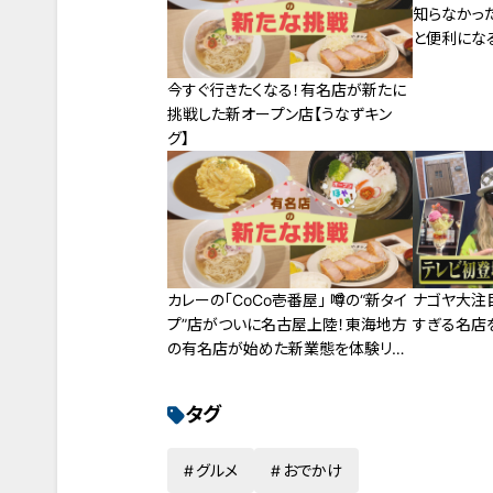
知らなかった
と便利にな
今すぐ行きたくなる！有名店が新たに
挑戦した新オープン店【うなずキン
グ】
カレーの「CoCo壱番屋」 噂の“新タイ
ナゴヤ大注
プ”店がついに名古屋上陸！東海地方
すぎる名店
の有名店が始めた新業態を体験リポ
ート
タグ
グルメ
おでかけ