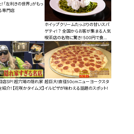
！「左利きの世界」がもっ
る専門店
ホイップクリームたっぷりの甘いスパ
ゲティ！？ 全国からお客が集まる人気
喫茶店の名物に驚き！500円で食べ
られるバイキング形式の食べ放題モ
ーニングも
目店SP！超穴場の隠れ家
超巨大!直径50cmニューヨークスタ
を紹介！【花咲かタイムズ】
イルピザが味わえる話題のスポット!