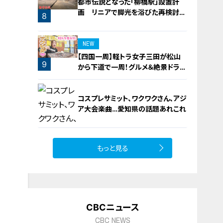
都市伝説となった「柳橋駅」設置計
画 リニアで脚光を浴びた再検討の
8
機運
NEW
【四国一周】軽トラ女子三田が松山
9
から下道で一周！グルメ＆絶景ドライ
ブ⑳
コスプレサミット、ワクワクさん、アジ
ア大会楽曲…愛知県の話題あれこれ
もっと見る
10
CBCニュース
CBC NEWS