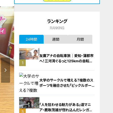
ランキング
RANKING
24時間
週間
月間
友廣アナの自転車旅｜愛知・蒲郡市
へ！三河湾ぐるっと125kmの自転車
1
旅！【チャント！特集】
大学のサークルで増える？複数のス
ポーツを融合させた「ピックルボー
ル」
「人を狂わせる魅力がある」道マニ
ア・鹿取茂雄が惚れ込んだレンガの
3