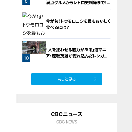
8
満点グルメからレトロ史料館まで！
愛知・東海市の感動スポット3選
今が旬！トウモロコシを最もおいしく
食べるには？
「人を狂わせる魅力がある」道マニ
ア・鹿取茂雄が惚れ込んだレンガの
9
10
橋梁とは？未公開の道3選
もっと見る
CBCニュース
CBC NEWS