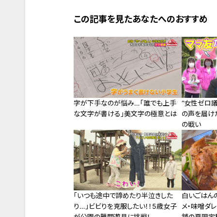
この記事を見たあなたへのおすすめ
字が下手なのが悩み…「誰でも上手
“女性ゼロ議
な文字が書ける」美文字の極意とは
の声を届け
の戦い
「いつも途中で諦めたり半泣きした
白いごはん
り…」ビビりを克服したい！！5歳女子
メ・味噌ダ
が公園の難関遊具に挑戦！
舗の夏限定