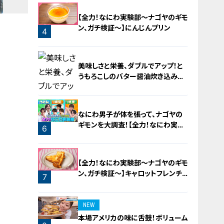
2
【全力！なにわ実験部～ナゴヤのギモ
ン、ガチ検証～】にんじんプリン
4
美味しさと栄養、ダブルでアップ！と
うもろこしのバター醤油炊き込みご
飯
なにわ男子が体を張って、ナゴヤの
ギモンを大調査！【全力！なにわ実験
6
部～ナゴヤのギモン、ガチ検証～】
5
【全力！なにわ実験部～ナゴヤのギモ
ン、ガチ検証～】キャロットフレンチ
7
ロースト
NEW
本場アメリカの味に舌鼓！ボリューム