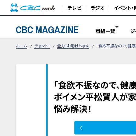
テレビ
ラジオ
イベント・
CBC MAGAZINE
番組一覧
ジ
ホーム
チャント！
全力！お助けちゃん
「食欲不振なので、健
「食欲不振なので、健
ボイメン平松賢人が家
悩み解決！