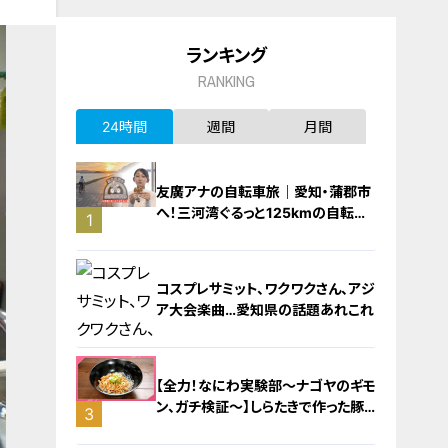
ランキング
RANKING
24時間
週間
月間
友廣アナの自転車旅｜愛知・蒲郡市
へ！三河湾ぐるっと125kmの自転車
1
旅！【チャント！特集】
コスプレサミット、ワクワクさん、アジ
ア大会楽曲…愛知県の話題あれこれ
【全力！なにわ実験部～ナゴヤのギモ
ン、ガチ検証～】しらたきで作った豚
3
バラミンチの油そば