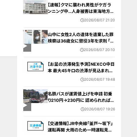
【速報】クマに襲われ男性がケガ ラ
ンニング中…人身被害は東海地方で
今シーズン初めて 岐阜県高山市
2026/08/07 21:20
山中に女性2人の遺体を遺棄した罪
検察は36歳女に懲役3年を求刑 ｢遺
棄時に近くに居続けたこと自体が重
2026/08/07 20:10
要な寄与｣ 女は｢黙秘します｣弁護側
は無罪主張
【お盆の渋滞発生予測】NEXCO中日
本 最大45キロの渋滞が見込まれる
区間も… 中央道・東名・新東名・東名
2026/08/07 19:48
阪道・伊勢湾岸道・北陸道など 一覧
（8月7日～16日）
名鉄バスが運賃値上げを申請 初乗
り210円→230円に 認められれば
12月から全路線で平均1割程度の値
2026/08/07 19:26
上げへ 人件費増や燃料価格の高止
まりが理由
【交通情報】JR中央線「釜戸～坂下」
運転再開 大雨のため一時運転見合
わせ