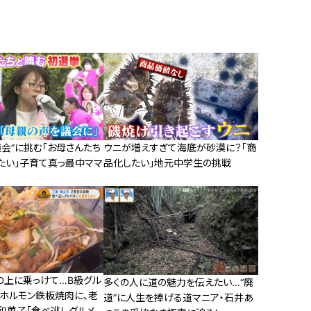
会”に挑む「お母さんたち
ウニが増えすぎて海底が砂漠に？「商
たい」子育て真っ最中ママ
品化したい」地元中学生の挑戦
の上に乗っけて…B級グル
多くの人に道の魅力を伝えたい…“廃
レホルモン鉄板焼肉に、老
道”に人生を捧げる道マニア・石井あ
和菓子「食べ逃しグルメ」