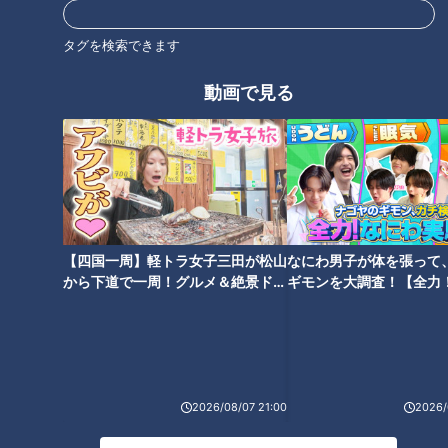
グルメ
おでかけ
チャント！
棚橋弘至
タグを検索できます
動画で見る
【四国一周】軽トラ女子三田が松山
なにわ男子が体を張って
から下道で一周！グルメ＆絶景ドラ
ギモンを大調査！【全力
イブ⑳
験部～ナゴヤのギモン、
～】
ランキング
2026/08/07 21:00
2026/
RANKING