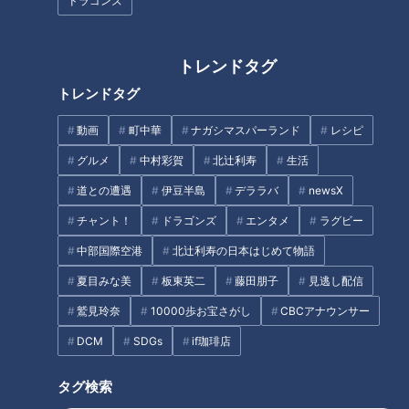
ドラゴンズ
トレンドタグ
トレンドタグ
“岡田かつ丼（両目）”とは？
【東海3県を巡る旅】人気プロ
動画
町中華
ナガシマスパーランド
レシピ
ナンバーワンの男がオンリーワ
レスラー棚橋弘至がふるさとを
グルメ
中村彩賀
北辻利寿
生活
ンを食す！『愛知県知多市』の
案内！『岐阜県大垣市』の旅
旅
道との遭遇
伊豆半島
デララバ
newsX
チャント！
ドラゴンズ
エンタメ
ラグビー
中部国際空港
北辻利寿の日本はじめて物語
夏目みな美
板東英二
藤田朋子
見逃し配信
1775年創業以来変わらない味!
映え～！な男が、映えづくしの
鷲見玲奈
10000歩お宝さがし
CBCアナウンサー
伊勢名物の絶品餅がいただける
あの街へ！ 名言・格言も連
DCM
SDGs
if珈琲店
『へんばや商店』
発！？
タグ
タグ検索