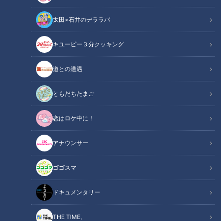
太田×石井のデララバ
キユーピー３分クッキング
道との遭遇
この記事の画像
（全15枚）
ともだちたまご
恋はロケ中に！
アナウンサー
ゴゴスマ
ドキュメンタリー
THE TIME,