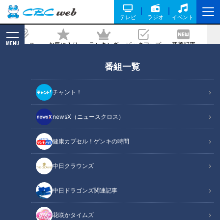
テレビ
ラジオ
イベント
MENU
ニュース
お気に入り
ランキング
ピックアップ
新着記事
CBC MAGAZINE
番組一覧
お酢どころのドリンクにお寿司、激アツ
温泉も堪能？ 人気プロレスラー棚橋弘至
チャント！
が行く『愛知県東海市』の旅
newsX（ニュースクロス）
記事に戻る
健康カプセル！ゲンキの時間
中日クラウンズ
中日ドラゴンズ関連記事
花咲かタイムズ