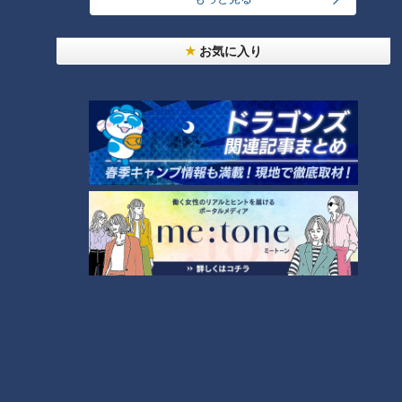
にイラッ
お気に入り
3
美味しさと栄養、ダブルでアップ！とうもろこしの
バター醤油炊き込みご飯
今年も開催！「あったらいいな」をみんなで考える
小学生向けワークショップを大府市で開催
5
7
300円でパン食べ放題も！？岐阜のおすすめ激安モ
ーニング３店を紹介！
8
6
しなびた「ナス」が復活する裏ワザとは？農家に聞
いた「ナス嫌いも食べられる」アイデアレシピを大
9
公開