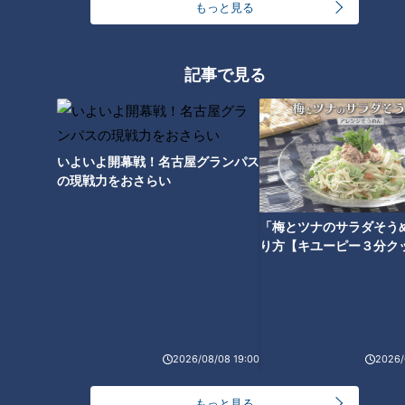
もっと見る
24時間
週間
月間
友廣アナの自転車旅｜愛知・蒲郡市へ！三河湾ぐる
記事で見る
っと125kmの自転車旅！【チャント！特集】
1
盛り放題のモーニングが「400円」！？人気すぎて
いよいよ開幕戦！名古屋グランパス
客殺到 名古屋＆岐阜の「激安モーニング」とは？
2
の現戦力をおさらい
「梅とツナのサラダそう
大学のサークルで増える？複数のスポーツを融合さ
り方【キユーピー３分ク
せた「ピックルボール」
「人を狂わせる魅力がある」道マニア・鹿取茂雄が
惚れ込んだレンガの橋梁とは？未公開の道3選
4
2026/08/08 19:00
2026/
弁当3個で3万円？PayPay会計ミスで店員のひと言
もっと見る