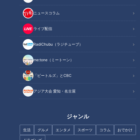
ニュースコラム
ライブ配信
RadiChubu（ラジチューブ）
記事に戻る
me:tone（ミートーン）
この記事を見たあなたへのおすすめ
「ビートルズ」とCBC
アジア大会 愛知・名古屋
ジャンル
“闘将”星野仙一のリーダーシッ
名古屋のベイエリアを満喫！名
プに酔いしれた日～ドラゴンズ
フォロー・名台詞も飛び出した
生活
グルメ
エンタメ
スポーツ
コラム
おでかけ
９０周年の熱き記憶②～
『名古屋市港区』の旅