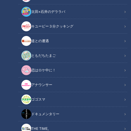
太田×石井のデララバ
キユーピー３分クッキング
この記事の画像
（全13枚）
道との遭遇
ともだちたまご
恋はロケ中に！
アナウンサー
ゴゴスマ
ドキュメンタリー
THE TIME,