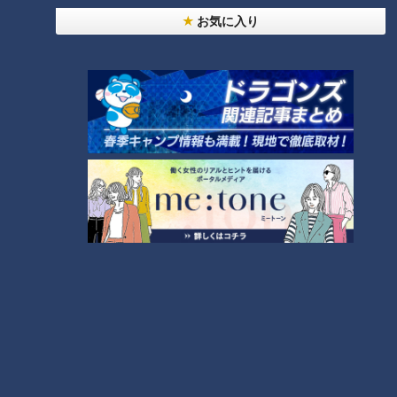
お気に入り
ランキング
RANKING
24時間
週間
月間
NEW
「心筋梗塞」生死の分かれ道は？…“夏の厳しい暑
1
さ”もきっかけに！発症前のキケンなサインと対処
法
NEW
モーニング娘。‘26井上春華がハロメンで仲良くし
たいと思っている人は？