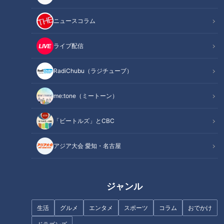
ニュースコラム
ライブ配信
RadiChubu（ラジチューブ）
記事に戻る
me:tone（ミートーン）
この記事を見たあなたへのおすすめ
「ビートルズ」とCBC
アジア大会 愛知・名古屋
新緑を満喫できる“絶景ブラン
まるで氷の宮殿！自然が作り出
ジャンル
コ”！？毎日クリスマス気分にな
す大迫力の“巨大氷瀑”！？気象
れるツリーハウスも…東海の最
予報士激推しの“冬の絶景スポッ
生活
グルメ
エンタメ
スポーツ
コラム
おでかけ
新“絶景スポット”とは
ト”とは