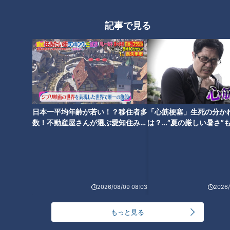
Ｚ世代に人気！ レトロブーム
シニア世代の脳がいきいき！す
昭和レトロ★映えスイーツ！贈
る効果も？【カラダいきいき
記事で見る
るのももらうのも大満足！あま
WEEK】
～い！【デパチャン】
日本一平均年齢が若い！？移住者多
「心筋梗塞」生死の分か
数！不動産屋さんが選ぶ愛知住みた
は？…“夏の厳しい暑さ”
東海地方でボリビアのウユニ塩
い街ランキング1位は？
に！発症前のキケンなサ
湖そっくりの絶景写真！？CBC
法
テレビ天気班が撮影に挑戦！
2026/08/09 08:03
2026/
もっと見る