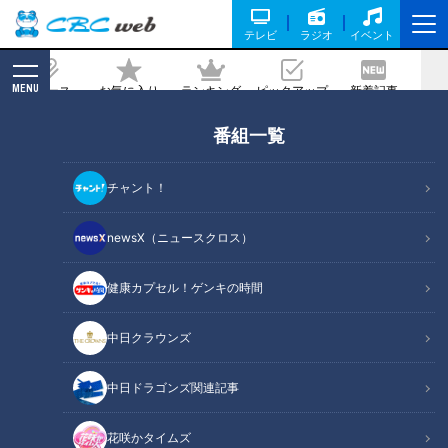
テレビ
ラジオ
イベント
MENU
ニュース
お気に入り
ランキング
ピックアップ
新着記事
CBC MAGAZINE
番組一覧
お姫様がいっぱい！？映えスポットだら
けの「お菓子の城」の今に迫る！
チャント！
記事に戻る
newsX（ニュースクロス）
健康カプセル！ゲンキの時間
中日クラウンズ
中日ドラゴンズ関連記事
花咲かタイムズ