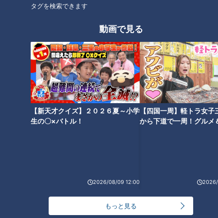
タグを検索できます
動画で見る
オススメ関連コンテンツ
【新天才クイズ】２０２６夏～小学
【四国一周】軽トラ女子
映える「天空のポスト」はどこ
生の〇×バトル！
から下道で一周！グルメ
年間27万個売れるカラフルな映
に？写真だけで絶景スポットを
イブ⑳
えプリンも！名鉄百貨店で「パ
探しだせ！
ン＆スイーツまつり」初開催
2026/08/09 12:00
2026/
もっと見る