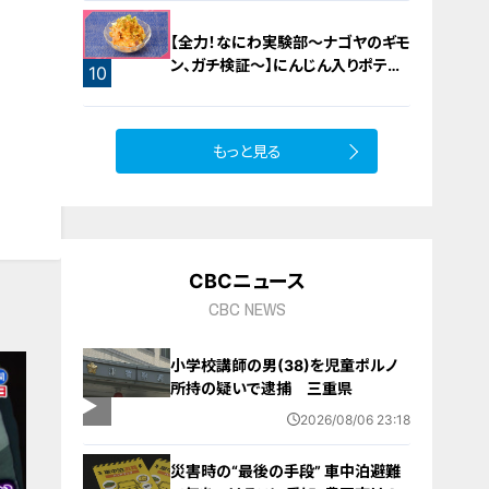
【全力！なにわ実験部～ナゴヤのギモ
ン、ガチ検証～】にんじん入りポテト
10
サラダ
9
もっと見る
CBCニュース
CBC NEWS
小学校講師の男(38)を児童ポルノ
所持の疑いで逮捕 三重県
2026/08/06 23:18
災害時の“最後の手段” 車中泊避難