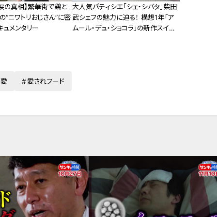
‥涙の真相】繁華街で鶏と
大人気パティシエ「シェ・シバタ」柴田
の“ニワトリおじさん”に密
武シェフの魅力に迫る！ 構想1年「ア
ドキュメンタリー
ムール・デュ・ショコラ」の新作スイー
ツとは！？
藤愛
愛されフード