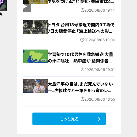
で気をつけること 愛知･豊田市は4年
前からマニュアル作成 最悪の場合
2026/08/06 19:14
死に至る｢エコノミークラス症候群｣
法…
にならないために
トヨタ 台風13号接近で国内9工場で
7日の稼働停止 ｢海上輸送への影響
を踏まえ判断｣ 夏季連休明けの17日
2026/08/06 19:06
から再開予定
学習塾で10代男性を救急搬送 大量
の汗に嘔吐… 熱中症か 塾関係者が
消防に通報 名古屋
2026/08/06 19:01
大島洋平の目は、まだ死んでいない
―。虎視眈々と一軍を狙う竜のレジ
ェンドが明かした現状とドラゴンズ
2026/08/06 18:55
への思い
もっと見る