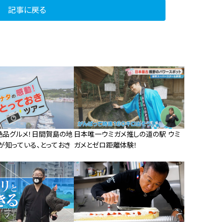
記事に戻る
絶品グルメ！日間賀島の地
日本唯一ウミガメ推しの道の駅 ウミ
が知っている、とっておき
ガメとゼロ距離体験！