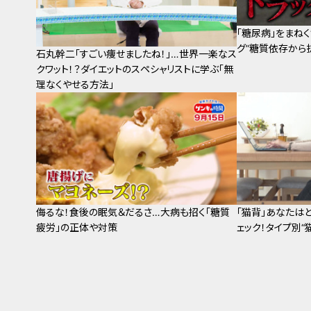
「糖尿病」をまねく
グ”糖質依存から
石丸幹二「すごい痩せましたね！」…世界一楽なス
クワット！？ダイエットのスペシャリストに学ぶ「無
理なくやせる方法」
侮るな！食後の眠気＆だるさ…大病も招く「糖質
「猫背」あなたは
疲労」の正体や対策
ェック！タイプ別“