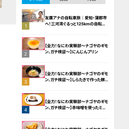
友廣アナの自転車旅｜愛知・蒲郡市
へ！三河湾ぐるっと125kmの自転車
1
旅！【チャント！特集】
【全力！なにわ実験部～ナゴヤのギモ
ン、ガチ検証～】にんじんプリン
2
【全力！なにわ実験部～ナゴヤのギモ
ン、ガチ検証～】しらたきで作った豚
3
バラミンチの油そば
【全力！なにわ実験部～ナゴヤのギモ
ン、ガチ検証～】赤味噌を使ったミル
4
フィーユ味噌トンカツ