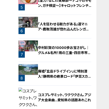
【全力！なにわ実験部～ナゴヤのギモ
ン、ガチ検証～】キャロットフレンチ
5
ロースト
「人を狂わせる魅力がある」道マニ
ア・鹿取茂雄が惚れ込んだレンガの
6
橋梁とは？未公開の道3選
中村彩賀の10000歩お宝さがし｜
グルメ＆名所！雨の三重・四日市市で
7
お宝探し【チャント！特集】
廃墟「玄岳ドライブイン」に特別潜
入！静岡県の絶景ロード「伊豆スカイ
8
ライン」の歴史と魅力に迫る
コスプレサミット、ワクワクさん、アジ
ア大会楽曲…愛知県の話題あれこれ