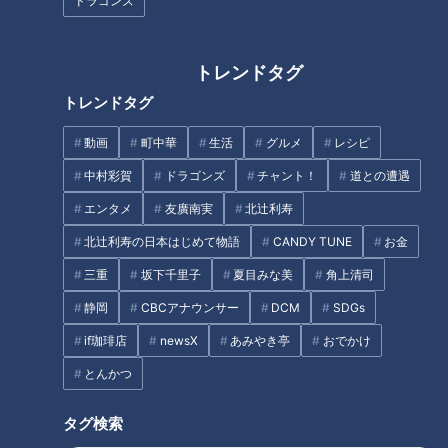
ドラゴンズ
【四国一周】軽トラ女子三田が
日本で生まれた「ビーチサンダ
松山から下道で一周！グルメ＆
ル」～ハワイで爆発的人気を得
絶景ドライブ⑨
トレンドタグ
たゴム草履の秘話
トレンドタグ
タグ
動画
町中華
生活
グルメ
レシピ
グルメ
チャント！
加藤愛
岐阜
愛されフード
中村彩賀
ドラゴンズ
チャント！
道との遭遇
エンタメ
友廣南実
北辻利寿
北辻利寿の日本はじめて物語
CANDY TUNE
お金
オススメ関連コンテンツ
三重
坂下千里子
夏目みな美
角上清司
静岡
CBCアナウンサー
DCM
SDGs
if珈琲店
newsX
あみやき亭
おでかけ
とんかつ
ニキビは潰してもいい？…放っ
タグ検索
石丸幹二「すごい痩せました
ておいたら命取り!?危険な「で