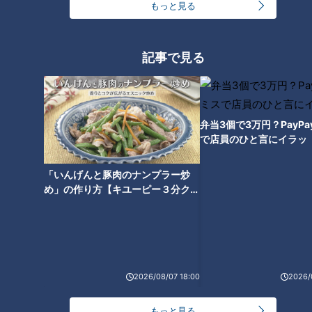
もっと見る
記事で見る
弁当3個で3万円？PayP
で店員のひと言にイラッ
「いんげんと豚肉のナンプラー炒
め」の作り方【キユーピー３分クッ
ランキング
キング】
RANKING
24時間
週間
月間
2026/08/07 18:00
2026/
友廣アナの自転車旅｜愛知・蒲郡市へ！三河湾ぐる
っと125kmの自転車旅！【チャント！特集】
1
もっと見る