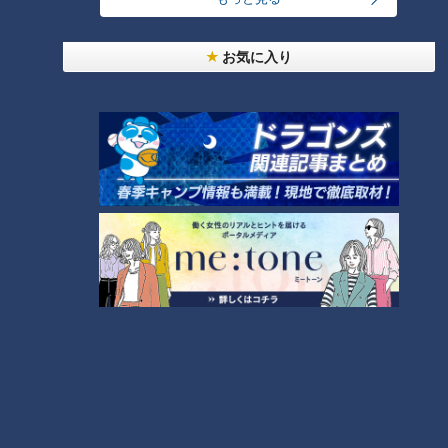
コスプレサミット、ワクワクさん、アジア大会楽
お気に入り
曲…愛知県の話題あれこれ
【全力！なにわ実験部～ナゴヤのギモン、ガチ検証
～】しらたきで作った豚バラミンチの油そば
3
【全力！なにわ実験部～ナゴヤのギモン、ガチ検証
～】にんじんプリン
4
2
美味しさと栄養、ダブルでアップ！とうもろこしの
バター醤油炊き込みご飯
なにわ男子が体を張って、ナゴヤのギモンを大調
査！【全力！なにわ実験部～ナゴヤのギモン、ガチ
6