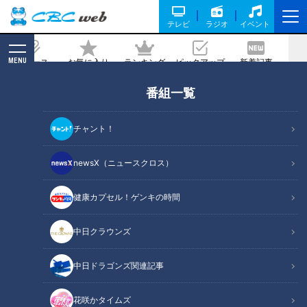
テレビ
ラジオ
イベント
MENU
ニュース
お気に入り
ランキング
ピックアップ
新着記事
CBC MAGAZINE
番組一覧
加藤愛アナが岐阜・高山市の『やよいそ
ばの肉球』を調査！ ラーメンを覆う巨大
チャント！
な肉球！ 毎月29日“肉の日”限定の愛さ
れフード
newsX（ニュースクロス）
健康カプセル！ゲンキの時間
記事に戻る
中日クラウンズ
中日ドラゴンズ関連記事
CBCテレビ『チャント！』いただきます！ほぼ地元だけ 愛されフード
花咲かタイムズ