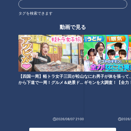
ね！」…世界一楽なスクワッ
きもの」原因と見分け方
ト！？ダイエットのスペシャリ
タグを検索できます
ストに学ぶ「無理なくやせる方
法」
動画で見る
“夏の疲れ”正しい休み方
食事中にむせませんか？…名医
は？…“休む”を科学的に分析！
が徹底解明！命を脅かす「誤
100％回復させるための休養学
嚥」の原因や予防法
【四国一周】軽トラ女子三田が松山
なにわ男子が体を張って
から下道で一周！グルメ＆絶景ドラ
ギモンを大調査！【全力
イブ⑳
験部～ナゴヤのギモン、
～】
身体に石ができたら？…夏に忍
び寄る激痛の恐怖「尿路結石」
2026/08/07 21:00
2026/
原因と予防法