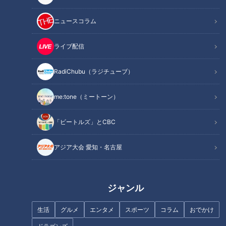
ニュースコラム
地元の揖斐川町に突入！アルバ
「すごく弾力がある！」自分で
イトをしていた思い出の店へ
釣った新鮮な“鳴門鯛”のお造り
ライブ配信
グラビアアイドル・三田悠貴の
に感激！グラビアアイドル・三
岐阜1周の旅
田悠貴の軽トラ四国一周の旅
RadiChubu（ラジチューブ）
me:tone（ミートーン）
「ビートルズ」とCBC
【リアルな高校生活】オレ以外
軽トラ女子が北海道830kmを走
クラス全員女子…看護を学ぶ高1
行！グラドル・三田悠貴の3泊4
アジア大会 愛知・名古屋
男子のリアルな学校生活 入学2
日周遊の旅
ヶ月で彼女できる
ジャンル
生活
グルメ
エンタメ
スポーツ
コラム
おでかけ