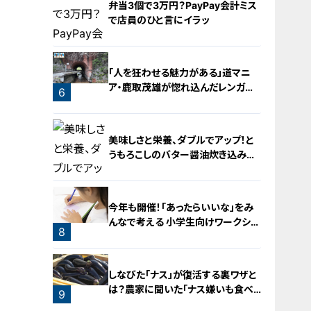
弁当3個で3万円？PayPay会計ミス
で店員のひと言にイラッ
「人を狂わせる魅力がある」道マニ
ア・鹿取茂雄が惚れ込んだレンガの
6
橋梁とは？未公開の道3選
5
美味しさと栄養、ダブルでアップ！と
うもろこしのバター醤油炊き込みご
飯
今年も開催！「あったらいいな」をみ
んなで考える 小学生向けワークショ
8
ップを大府市で開催
7
しなびた「ナス」が復活する裏ワザと
は？農家に聞いた「ナス嫌いも食べ
9
られる」アイデアレシピを大公開