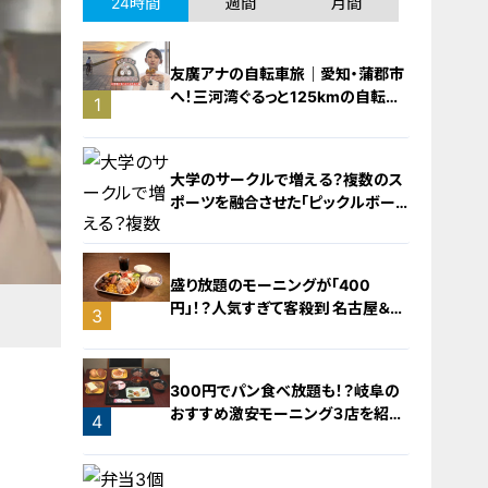
24時間
週間
月間
友廣アナの自転車旅｜愛知・蒲郡市
へ！三河湾ぐるっと125kmの自転車
1
旅！【チャント！特集】
大学のサークルで増える？複数のス
ポーツを融合させた「ピックルボー
ル」
盛り放題のモーニングが「400
円」！？人気すぎて客殺到 名古屋＆岐
3
阜の「激安モーニング」とは？
2
300円でパン食べ放題も！？岐阜の
おすすめ激安モーニング３店を紹
4
介！