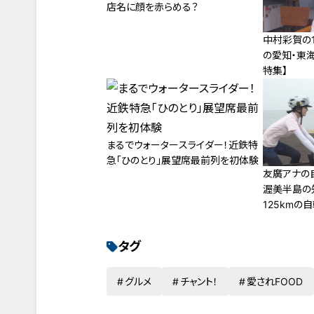
店名に顔を赤らめる？
中村彩賀の1
の愛知・東海
特集】
まるでウォータースライダー！近鉄特
急「ひのとり」展望席最前列を初体験
友廣アナの
渥美半島の
125kmの
タグ
グルメ
チャント！
愛されFOOD