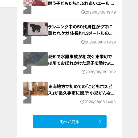
闘う子どもたちとふれあいエール ス
ポーツの楽しさ伝える 名古屋・緑区
2026/08/08 19:49
ランニング中の50代男性がクマに
襲われケガ 体長約1.3メートルのツ
キノワグマに腕や足をかまれる 「つ
2026/08/08 19:29
いに出たかなという感じ」と近隣住
人 東海地方で今年度初の人身被害
愛知で水難事故が相次ぐ 東栄町で
岐阜・高山市
は川でおぼれかけた息子を助けよう
とし父親が心肺停止の状態で搬送
2026/08/08 19:12
田原市ではサーフィン中に公務員の
男性（46）がおぼれ死亡
東海地方で初めての「こどもホスピ
ス」が長久手市に開所 小児がんなど
重い病気の子どもと家族を支える施
2026/08/08 14:03
設 利用料は無料 愛知の「長久手の
おうち」
もっと見る