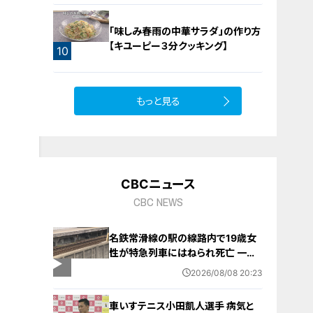
「味しみ春雨の中華サラダ」の作り方
【キユーピー３分クッキング】
10
もっと見る
CBCニュース
CBC NEWS
名鉄常滑線の駅の線路内で19歳女
性が特急列車にはねられ死亡 一部
区間で一時運転見合わせに お盆休
2026/08/08 20:23
みで空港へ向かう旅行客に影響 愛
知・知多市
車いすテニス小田凱人選手 病気と