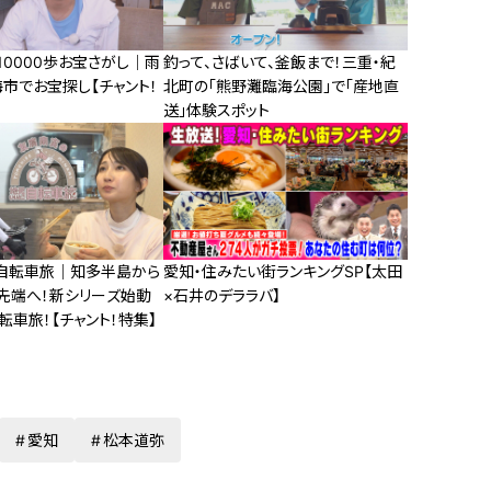
0000歩お宝さがし｜雨
釣って、さばいて、釜飯まで！三重・紀
市でお宝探し【チャント！
北町の「熊野灘臨海公園」で「産地直
送」体験スポット
自転車旅｜知多半島から
愛知・住みたい街ランキングSP【太田
先端へ！新シリーズ始動
×石井のデララバ】
自転車旅！【チャント！特集】
愛知
松本道弥