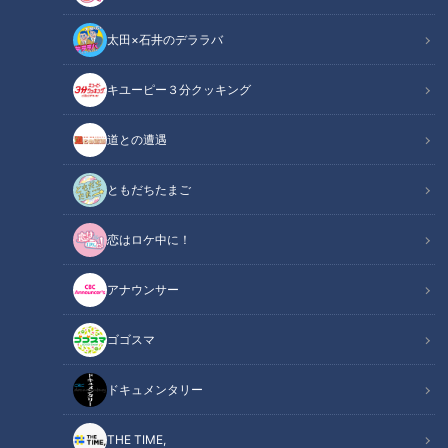
太田×石井のデララバ
CBCテレビ『花咲かタイムズ』うなずキング
キユーピー３分クッキング
花咲かタイムズ
うなずキング
道との遭遇
桜シーズンに突入し、東海地方でも桜が咲き始めました。そこ
ともだちたまご
で、数ある桜の名所から気象予報士の目線で桜を100倍楽しむ
恋はロケ中に！
スポットを厳選！イチオシの絶景桜スポットをご紹介します。
アナウンサー
INDEX
ゴゴスマ
まるで雲海！見下ろす桜が絶景「御津山園地」
芝生でお花見！大パノラマで絶景「八ツ面山公園」
ドキュメンタリー
夕日に染まる桜が美しい「西浦園地」
名古屋市内で桜を見るならここ！桜の名所「山崎川」
THE TIME,
オススメ関連コンテンツ