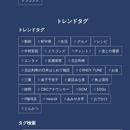
（みとやま）園地」には、約150本のソメイヨシノが咲き誇り
ドラゴンズ
ます。西三河と東三河の山間で冷たい空気が入りにくく、小高
い山は一定のあたたかい温度を保ってくれるので桜を長く楽し
トレンドタグ
めるのがポイント。山頂の展望台から見下ろす桜は、まるで雲
トレンドタグ
海のよう。満開になると眼下に桜が広がり、360度ピンク色の
雲海が楽しめます。近くにある、創業100年以上の老舗和菓子
動画
町中華
生活
グルメ
レシピ
店「三河屋製菓」の期間限定グルメ「さくらもち」（150円）
中村彩賀
ドラゴンズ
チャント！
道との遭遇
や「花見だんご」（130円）をテイクアウトして、桜を見なが
エンタメ
友廣南実
北辻利寿
ら味わうのもオススメです。
北辻利寿の日本はじめて物語
CANDY TUNE
お金
三重
坂下千里子
夏目みな美
角上清司
芝生でお花見！大パノラマで絶景「八ツ面山公
静岡
CBCアナウンサー
DCM
SDGs
園」
if珈琲店
newsX
あみやき亭
おでかけ
とんかつ
タグ検索