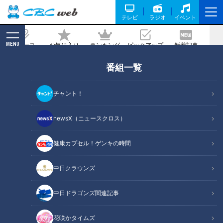
テレビ
ラジオ
イベント
MENU
ニュース
お気に入り
ランキング
ピックアップ
新着記事
CBC MAGAZINE
番組一覧
“花鳥風月”の達人・気象予報士が厳選す
る東海地方の桜絶景スポット
チャント！
2024/04/02 17:00
2024年3月30日放送
newsX（ニュースクロス）
健康カプセル！ゲンキの時間
中日クラウンズ
中日ドラゴンズ関連記事
花咲かタイムズ