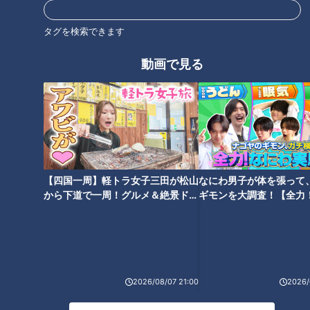
タグを検索できます
動画で見る
CBCテレビ『花咲かタイムズ』うなずキング
愛知県西尾市の「八ツ面山（やつおもてやま）公園」山頂にあ
る広大な芝生公園は、お花見にオススメのスポット。取り囲む
ように植えられた桜を大パノラマで楽しめると、毎年多くの人
【四国一周】軽トラ女子三田が松山
なにわ男子が体を張って
から下道で一周！グルメ＆絶景ドラ
ギモンを大調査！【全力
で賑わいます。昭和40年代に植えられた、樹齢約60年の桜の
イブ⑳
験部～ナゴヤのギモン、
大木は圧巻！歴史ある桜と若木が植えられているので、桜の成
～】
長が見られるのもポイントです。
2026/08/07 21:00
2026/
夕日に染まる桜が美しい「西浦園地」