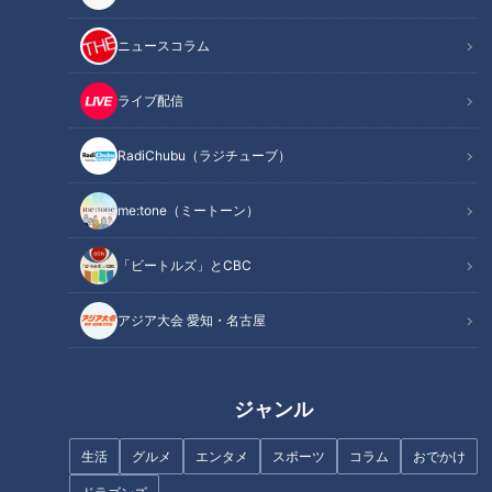
ニュースコラム
まるで雲海！見下ろす桜が絶景「御津山園地」
ライブ配信
RadiChubu（ラジチューブ）
me:tone（ミートーン）
「ビートルズ」とCBC
アジア大会 愛知・名古屋
ジャンル
CBCテレビ『花咲かタイムズ』うなずキング
生活
グルメ
エンタメ
スポーツ
コラム
おでかけ
標高94メートルの小高い山にある愛知県豊川市の「御津山