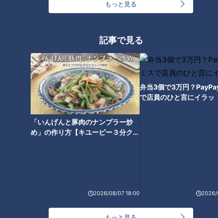
もっと見る
記事で見る
弁当3個で3万円？PayP
で店員のひと言にイラッ
「いんげんと豚肉のナンプラー炒
CBCテレビ『花咲かタイムズ』うなずキング
め」の作り方【キユーピー３分クッ
キング】
西浦半島先端の高台にある「西浦園地」は、愛知県蒲郡市内屈
指の桜の名所。三河湾に面しているので、桜越しに海を一望で
きます。昼間の桜が美しいのはもちろん、太陽が沈む時間帯は
格別！三河湾は知多半島と渥美半島に囲まれている穏やかな海
2026/08/07 18:00
2026/
のため、太陽の光が反射して光の道がきれいに映し出されま
す。そのオレンジ色に輝く三河湾をバックに、夕日に染まる桜
もっと見る